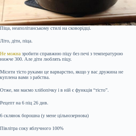
Піца, неаполітанському стилі на сковорідці.
Літо, діти, піца.
Не можна
зробити справжню піцу без печі з температурою
нижче 300. Але діти люблять піцу.
Місити тісто руками це варварство, якщо у вас дружина не
куплена вами з рабства.
Отже, ми маємо хлібопічку і в ній є функція “тісто”.
Рецепт на 6 піц 26 див.
6 склянок борошна (у мене цільнозернова)
Півлітра соку яблучного 100%