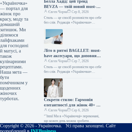
Белла Хадід: цей тренд
«Україночка»
BEVZA — твій новий must-
— портал для
have сезону!
Євген Чорна
Сер 8, 2026
жінок про
Стиль — це спосіб розповісти про себе
красу, моду та
без слів. Редакція «Україночки»
домашній
уважно стежить за останніми
затишок. Ми
тенденціями, і сьогодні ми
ділимося
підготували…
лайфхаками
для господині
Літо в ритмі BAGLLET: must-
й матусі, а
have аксесуари, що доповнять
також
твій фешн-образ
Євген Чорна
Сер 7, 2026
кулінарними
рецептами.
Стиль — це спосіб розповісти про себе
без слів. Редакція «Україночки»
Наша мета —
уважно стежить за останніми
бути
тенденціями, і сьогодні ми
помічником у
підготували…
щоденних
жіночих
турботах.
Секрети стилю: Гармонія
елегантності для жінок 40+ від
топ-стилістки
Євген Чорна
Сер 6, 2026
“`html Ми в «Україночці» переконані,
що кожен день можна зробити
Copyright © 2026 - Україночка. Усі права захищені. Сайт
особливим, якщо додати до нього
трішки натхнення. Сьогодні ми
розроблений в
INFBusiness