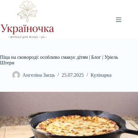
Перейти
до
вмісту
Піца на сковороді: особливо смакує дітям | Блог | Уріель
Штерн
Ангеліна Заєць
25.07.2025
Кулінарка