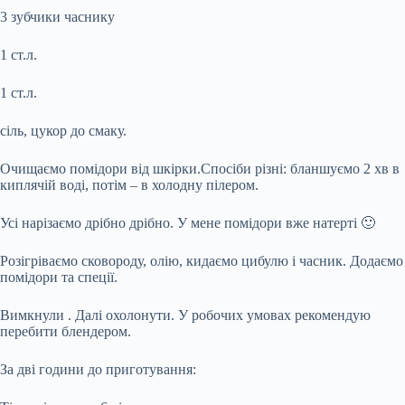
3 зубчики часнику
1 ст.л.
1 ст.л.
сіль, цукор до смаку.
Очищаємо помідори від шкірки.Спосіби різні: бланшуємо 2 хв в
киплячій воді, потім – в холодну пілером.
Усі нарізаємо дрібно дрібно. У мене помідори вже натерті 🙂
Розігріваємо сковороду, олію, кидаємо цибулю і часник. Додаємо
помідори та спеції.
Вимкнули . Далі охолонути. У робочих умовах рекомендую
перебити блендером.
За дві години до приготування: