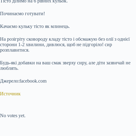
Тісто ділимо на 6 рівних кульок.
Починаємо готувати!
Качаємо кульку тісто як млинець.
На розігріту сковороду кладу тісто і обсмажую без олії з однієї
сторони 1-2 хвилини, дивлюся, щоб не підгоріло! сир
розплавитися.
Будь-які добавки на ваш смак зверху сиру, але діти зазвичай не
люблять.
Джерело:facebook.com
Источник
Submit Rating
Rate this item:
No votes yet.
Submit Rating
Rate this item: