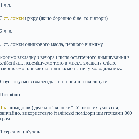
1 ч.л.
3
ст. ложки
цукру (якщо борошно біле, то півтори)
2 ч. л.
3 ст. ложки оливкового масла, першого віджиму
Робимо закладку з вечора і після остаточного вимішування в
хлібопічці, переміщуємо тісто в миску, змащену олією,
закриваємо плівкою та залишаємо на ніч у холодильнику.
Соус готуємо заздалегідь – він повинен охолонути
Потрібно:
1 кг
помідорів (ідеально “вершки”) У робочих умовах я,
звичайно, використовую італійські помідори шматочками 800
грам.
1 середня цибулина