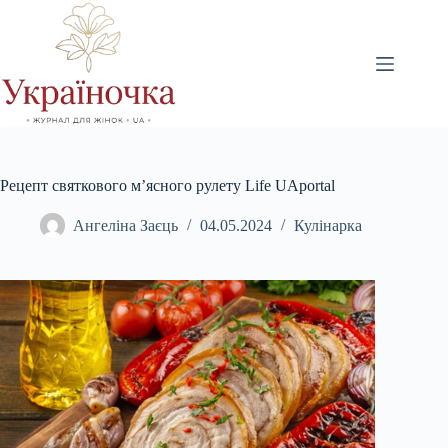
Перейти
до
вмісту
Рецепт святкового м’ясного рулету Life UAportal
Ангеліна Заєць
04.05.2024
Кулінарка