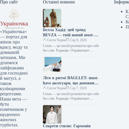
Про сайт
Останні новини
Інформ
К
С
К
П
Белла Хадід: цей тренд
«Україночка»
BEVZA — твій новий must-
— портал для
have сезону!
Євген Чорна
Сер 8, 2026
жінок про
Стиль — це спосіб розповісти про себе
красу, моду та
без слів. Редакція «Україночки»
домашній
уважно стежить за останніми
затишок. Ми
тенденціями, і сьогодні ми
ділимося
підготували…
лайфхаками
для господині
Літо в ритмі BAGLLET: must-
й матусі, а
have аксесуари, що доповнять
також
твій фешн-образ
Євген Чорна
Сер 7, 2026
кулінарними
рецептами.
Стиль — це спосіб розповісти про себе
без слів. Редакція «Україночки»
Наша мета —
уважно стежить за останніми
бути
тенденціями, і сьогодні ми
помічником у
підготували…
щоденних
жіночих
турботах.
Секрети стилю: Гармонія