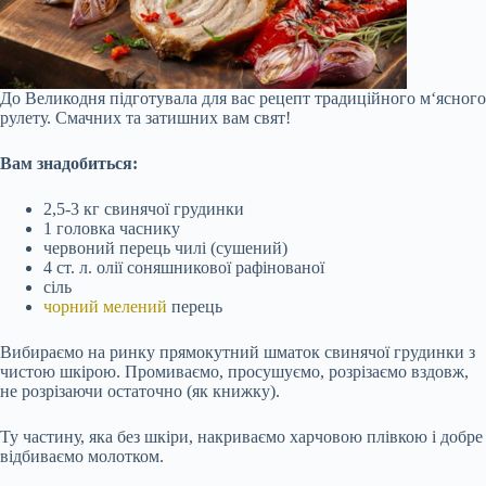
До Великодня підготувала для вас рецепт традиційного м‘ясного
рулету. Смачних та затишних вам свят!
Вам знадобиться:
2,5-3 кг свинячої грудинки
1 головка часнику
червоний перець чилі (сушений)
4 ст. л. олії соняшникової рафінованої
сіль
чорний мелений
перець
Вибираємо на ринку прямокутний шматок свинячої грудинки з
чистою шкірою. Промиваємо, просушуємо, розрізаємо вздовж,
не розрізаючи остаточно (як книжку).
Ту частину, яка без шкіри, накриваємо харчовою плівкою і добре
відбиваємо молотком.