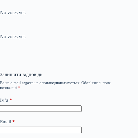
Submit Rating
Rate this item:
No votes yet.
Submit Rating
Rate this item:
No votes yet.
Залишити відповідь
Ваша e-mail адреса не оприлюднюватиметься.
Обов’язкові поля
позначені
*
Ім’я
*
Email
*