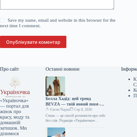
Save my name, email and website in this browser for the
next time I comment.
Опублікувати коментар
Про сайт
Останні новини
Інформ
К
С
К
П
Белла Хадід: цей тренд
«Україночка»
BEVZA — твій новий must-
— портал для
have сезону!
Євген Чорна
Сер 8, 2026
жінок про
Стиль — це спосіб розповісти про себе
красу, моду та
без слів. Редакція «Україночки»
домашній
уважно стежить за останніми
затишок. Ми
тенденціями, і сьогодні ми
ділимося
підготували…