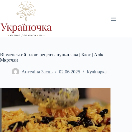
Перейти
до
вмісту
Вірменський плов: рецепт ануш-плава | Блог | Алік
Мкртчян
Ангеліна Заєць
02.06.2025
Кулінарка