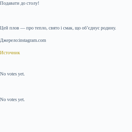
Подавати до столу!
Цей плов — про тепло, свято і смак, що об’єднує родину.
Джерело:instagram.com
Источник
Submit Rating
Rate this item:
No votes yet.
Submit Rating
Rate this item:
No votes yet.