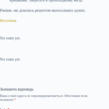
кришками. Зберігати в прохолодному місці.
Раніше, ми ділились рецептом малосольних цукіні.
Источник
Submit Rating
Rate this item:
No votes yet.
Submit Rating
Rate this item:
No votes yet.
Залишити відповідь
Ваша e-mail адреса не оприлюднюватиметься.
Обов’язкові поля
позначені
*