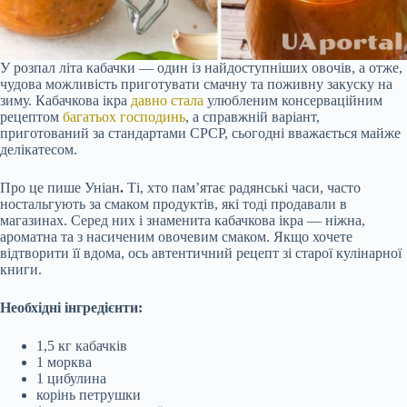
У розпал літа кабачки — один із найдоступніших овочів, а отже,
чудова можливість приготувати смачну та поживну закуску на
зиму. Кабачкова ікра
давно стала
улюбленим консерваційним
рецептом
багатьох господинь
, а справжній варіант,
приготований за стандартами СРСР, сьогодні вважається майже
делікатесом.
Про це пише Уніан
.
Ті, хто пам’ятає радянські часи, часто
ностальгують за смаком продуктів, які тоді продавали в
магазинах. Серед них і знаменита кабачкова ікра — ніжна,
ароматна та з насиченим овочевим смаком. Якщо хочете
відтворити її вдома, ось автентичний рецепт зі старої кулінарної
книги.
Необхідні інгредієнти:
1,5 кг кабачків
1 морква
1 цибулина
корінь петрушки