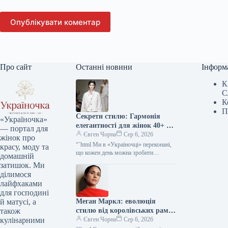
Опублікувати коментар
Про сайт
Останні новини
Інформ
К
С
К
П
Секрети стилю: Гармонія
«Україночка»
елегантності для жінок 40+ від
— портал для
топ-стилістки
Євген Чорна
Сер 6, 2026
жінок про
“`html Ми в «Україночці» переконані,
красу, моду та
що кожен день можна зробити
домашній
особливим, якщо додати до нього
затишок. Ми
трішки натхнення. Сьогодні ми
ділимося
розбираємося…
лайфхаками
для господині
Меган Маркл: еволюція
й матусі, а
стилю від королівських рамок
також
до тренду тихої розкоші
Євген Чорна
Сер 6, 2026
кулінарними