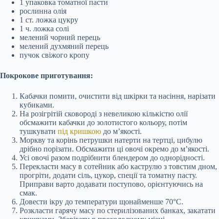
1 упаковка томатної пасти
рослинна олія
1 ст. ложка цукру
1 ч. ложка солі
мелений чорний перець
мелений духмяний перець
пучок свіжого кропу
Покрокове приготування:
Кабачки помити, очистити від шкірки та насіння, нарізати
кубиками.
На розігрітій сковороді з невеликою кількістю олії
обсмажити кабачки до золотистого кольору, потім
тушкувати
під кришкою
до м’якості.
Моркву та корінь петрушки натерти на тертці, цибулю
дрібно порізати. Обсмажити ці овочі окремо до м’якості.
Усі овочі разом подрібнити блендером до однорідності.
Перекласти масу в сотейник або каструлю з товстим дном,
прогріти, додати сіль, цукор, спеції та томатну пасту.
Приправи варто додавати поступово, орієнтуючись на
смак.
Довести ікру до температури щонайменше 70°C.
Розкласти гарячу масу по стерилізованих банках, закатати