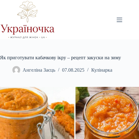
Перейти
до
вмісту
Як приготувати кабачкову ікру – рецепт закуски на зиму
Ангеліна Заєць
07.08.2025
Кулінарка