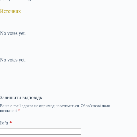
Источник
Submit Rating
Rate this item:
No votes yet.
Submit Rating
Rate this item:
No votes yet.
Залишити відповідь
Ваша e-mail адреса не оприлюднюватиметься.
Обов’язкові поля
позначені
*
Ім’я
*