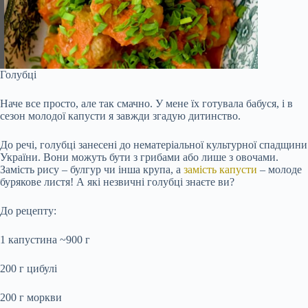
Голубці
Наче все просто, але так смачно. У мене їх готувала бабуся, і в
сезон молодої капусти я завжди згадую дитинство.
До речі, голубці занесені до нематеріальної культурної спадщини
України. Вони можуть бути з грибами або лише з овочами.
Замість рису – булгур чи інша крупа, а
замість капусти
– молоде
бурякове листя! А які незвичні голубці знаєте ви?
До рецепту:
1 капустина ~900 г
200 г цибулі
200 г моркви