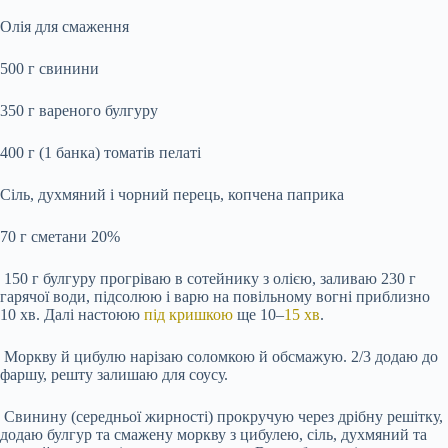
Олія для смаження
500 г свинини
350 г вареного булгуру
400 г (1 банка) томатів пелаті
Сіль, духмяний і чорний перець, копчена паприка
70 г сметани 20%
150 г булгуру прогріваю в сотейнику з олією, заливаю 230 г
гарячої води, підсолюю і варю на повільному вогні приблизно
10 хв. Далі настоюю
під кришкою
ще 10–
15 хв
.
Моркву й цибулю нарізаю соломкою й обсмажую. 2/3 додаю до
фаршу, решту залишаю для соусу.
Свинину (середньої жирності) прокручую через дрібну решітку,
додаю булгур та смажену моркву з цибулею, сіль, духмяний та