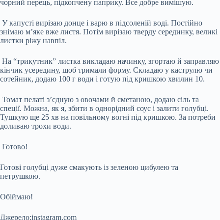
чорний перець, підкопчену паприку. Все добре вимішую.
У капусті вирізаю донце і варю в підсоленій воді. Постійно
знімаю мʼяке вже листя. Потім вирізаю тверду серединку, великі
листки ріжу навпіл.
На “трикутник” листка викладаю начинку, згортаю й заправляю
кінчик усередину, щоб тримали форму. Складаю у каструлю чи
сотейник, додаю 100 г води і готую під кришкою хвилин 10.
Томат пелаті з’єдную з овочами й сметаною, додаю сіль та
спеції. Можна, як я, збити в однорідний соус і залити голубці.
Тушкую ще 25 хв на повільному вогні під кришкою. За потреби
доливаю трохи води.
Готово!
Готові голубці дуже смакують із зеленою цибулею та
петрушкою.
Обіймаю!
Джерело:instagram.com