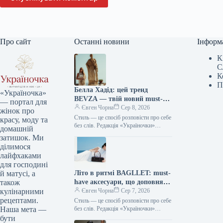
Про сайт
Останні новини
Інформ
К
С
К
П
Белла Хадід: цей тренд
«Україночка»
BEVZA — твій новий must-
— портал для
have сезону!
Євген Чорна
Сер 8, 2026
жінок про
Стиль — це спосіб розповісти про себе
красу, моду та
без слів. Редакція «Україночки»
домашній
уважно стежить за останніми
затишок. Ми
тенденціями, і сьогодні ми
ділимося
підготували…
лайфхаками
для господині
Літо в ритмі BAGLLET: must-
й матусі, а
have аксесуари, що доповнять
також
твій фешн-образ
Євген Чорна
Сер 7, 2026
кулінарними
рецептами.
Стиль — це спосіб розповісти про себе
без слів. Редакція «Україночки»
Наша мета —
уважно стежить за останніми
бути