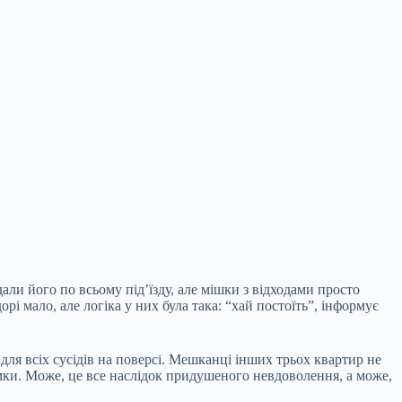
али його по всьому під’їзду, але мішки з відходами просто
орі мало, але логіка у них була така: “хай постоїть”, інформує
ля всіх сусідів на поверсі. Мешканці інших трьох квартир не
омки. Може, це все наслідок придушеного невдоволення, а може,