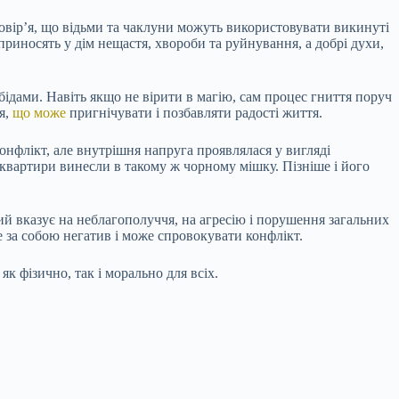
повір’я, що відьми та чаклуни можуть використовувати викинуті
риносять у дім нещастя, хвороби та руйнування, а добрі духи,
 бідами. Навіть якщо не вірити в магію, сам процес гниття поруч
я,
що може
пригнічувати і позбавляти радості життя.
онфлікт, але внутрішня напруга проявлялася у вигляді
я квартири винесли в такому ж чорному мішку. Пізніше і його
який вказує на неблагополуччя, на агресію і порушення загальних
е за собою негатив і може спровокувати конфлікт.
як фізично, так і морально для всіх.