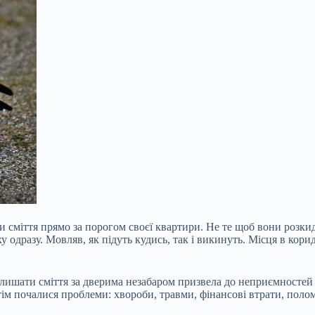
и сміття прямо за порогом своєї квартири. Не те щоб вони розкид
у одразу. Мовляв, як підуть кудись, так і викинуть. Місця в корид
алишати сміття за дверима
незабаром призвела до неприємностей д
потім почалися проблеми: хвороби, травми, фінансові втрати, пол