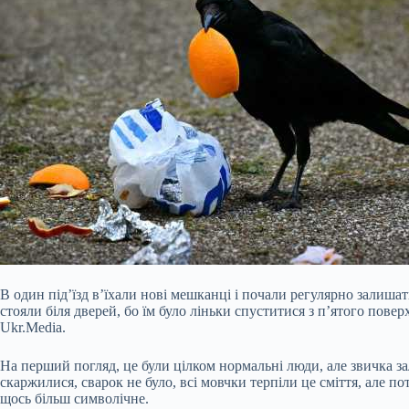
В один під’їзд в’їхали нові мешканці і почали регулярно залишат
стояли біля дверей, бо їм було ліньки спуститися з п’ятого поверх
Ukr.Media.
На перший погляд, це були цілком нормальні люди, але звичка з
скаржилися, сварок не було, всі мовчки терпіли це сміття, але 
щось більш символічне.