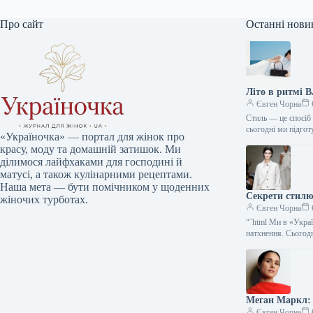
Про сайт
Останні нови
Літо в ритмі 
Євген Чорна
Стиль — це спосіб 
сьогодні ми підго
«Україночка» — портал для жінок про
красу, моду та домашній затишок. Ми
ділимося лайфхаками для господині й
матусі, а також кулінарними рецептами.
Наша мета — бути помічником у щоденних
Секрети стилю:
жіночих турботах.
Євген Чорна
“`html Ми в «Укра
натхнення. Сього
Меган Маркл: 
Євген Чорна