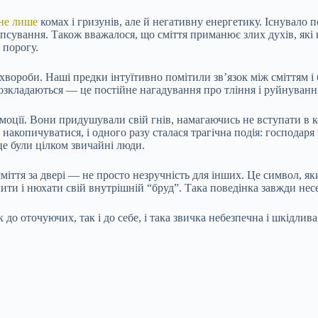
не лише
комах і гризунів, але й негативну енергетику. Існувало 
сування. Також вважалося, що сміття приманює злих духів, які п
 порогу.
я хвороби. Наші предки інтуїтивно помітили зв’язок між сміттям і
розкладаються — це постійне нагадування про тління і руйнуванн
емоції. Вони придушували свій гнів, намагаючись не вступати в к
 накопичуватися, і одного разу сталася трагічна подія: господар
це були цілком звичайні люди.
и сміття за двері — не просто незручність для інших. Це символ, 
ити і нюхати свій внутрішній “бруд”. Така поведінка завжди нес
до оточуючих, так і до себе, і така звичка небезпечна і шкідлива 