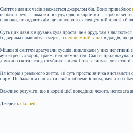
Сміття з давніх часів вважається джерелом бід. Воно приваблює
особисті речі — шматки посуду, одяг, шкарпетки — щоб навести п
навпаки, покидають дім, де порушується священний простір біля
Суть цих давніх вірувань була проста: де є бруд, там з’являютьс
із дверима символізує смерть, а
неприємний запах
відходів, що 
Мішки зі сміттям дратували сусідів, викликали у них негативні 
аутоагресії: хвороб, травм, неприємностей. Сміття продовжувало
дружина скотилася до згубних звичок і теж загинула, хоча зовні 
Ця історія з реального життя, і її суть проста: звичка виставлят
норм. Це бажання нав’язати свої проблеми іншим, змусити їх бач
Важливо розуміти, що в корені цієї поведінки лежить неповага як 
Джерело:
ukr.media