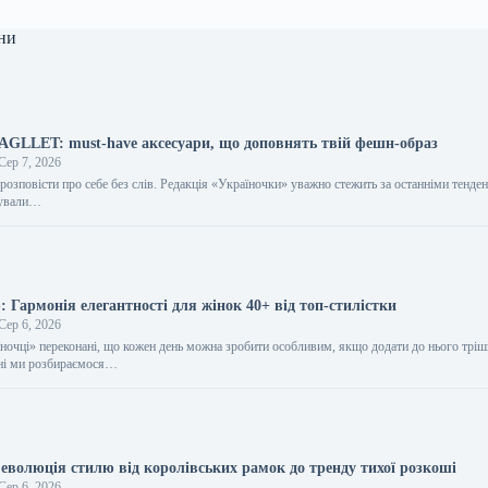
ни
BAGLLET: must-have аксесуари, що доповнять твій фешн-образ
Сер 7, 2026
розповісти про себе без слів. Редакція «Україночки» уважно стежить за останніми тенден
тували…
 Гармонія елегантності для жінок 40+ від топ-стилістки
Сер 6, 2026
їночці» переконані, що кожен день можна зробити особливим, якщо додати до нього трі
дні ми розбираємося…
еволюція стилю від королівських рамок до тренду тихої розкоші
Сер 6, 2026