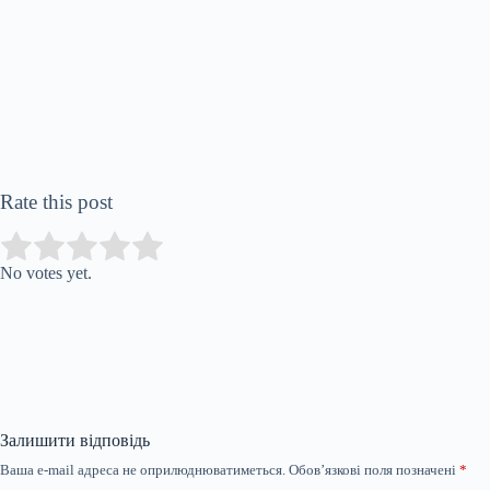
Rate this post
Submit Rating
Rate this item:
No votes yet.
Залишити відповідь
Ваша e-mail адреса не оприлюднюватиметься.
Обов’язкові поля позначені
*