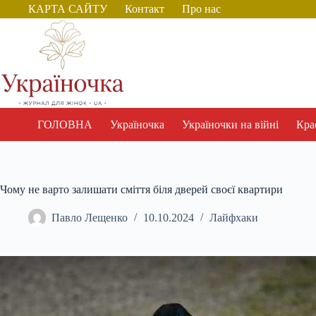
Перейти
КАРТА САЙТУ
Контакт
Про нас
до
вмісту
ГОЛОВНА
Україночка
Україночки на війні
Крас
Чому не варто залишати сміття біля дверей своєї квартири
Павло Лещенко
10.10.2024
Лайфхаки