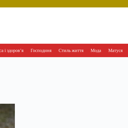
а і здоров’я
Господиня
Стиль життя
Мода
Матуся