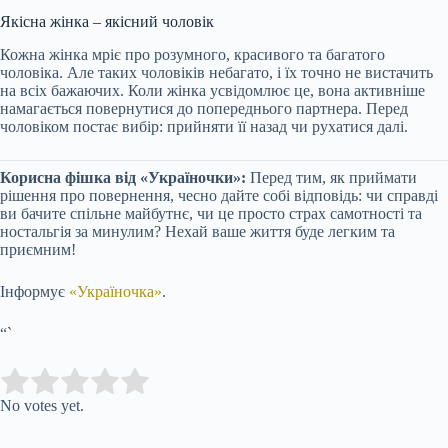
Якісна жінка – якісний чоловік
Кожна жінка мріє про розумного, красивого та багатого
чоловіка. Але таких чоловіків небагато, і їх точно не вистачить
на всіх бажаючих. Коли жінка усвідомлює це, вона активніше
намагається повернутися до попереднього партнера. Перед
чоловіком постає вибір: прийняти її назад чи рухатися далі.
Корисна фішка від «Україночки»:
Перед тим, як приймати
рішення про повернення, чесно дайте собі відповідь: чи справді
ви бачите спільне майбутнє, чи це просто страх самотності та
ностальгія за минулим? Нехай ваше життя буде легким та
приємним!
Інформує
«Україночка»
.
“`
Submit Rating
Rate this item:
No votes yet.