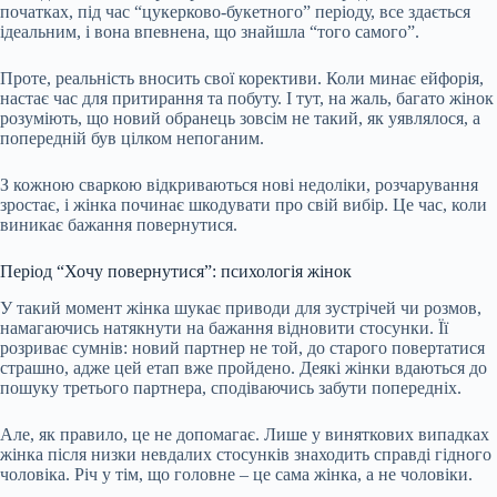
початках, під час “цукерково-букетного” періоду, все здається
ідеальним, і вона впевнена, що знайшла “того самого”.
Проте, реальність вносить свої корективи. Коли минає ейфорія,
настає час для притирання та побуту. І тут, на жаль, багато жінок
розуміють, що новий обранець зовсім не такий, як уявлялося, а
попередній був цілком непоганим.
З кожною сваркою відкриваються нові недоліки, розчарування
зростає, і жінка починає шкодувати про свій вибір. Це час, коли
виникає бажання повернутися.
Період “Хочу повернутися”: психологія жінок
У такий момент жінка шукає приводи для зустрічей чи розмов,
намагаючись натякнути на бажання відновити стосунки. Її
розриває сумнів: новий партнер не той, до старого повертатися
страшно, адже цей етап вже пройдено. Деякі жінки вдаються до
пошуку третього партнера, сподіваючись забути попередніх.
Але, як правило, це не допомагає. Лише у виняткових випадках
жінка після низки невдалих стосунків знаходить справді гідного
чоловіка. Річ у тім, що головне – це сама жінка, а не чоловіки.