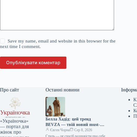
Save my name, email and website in this browser for the
next time I comment.
Опублікувати коментар
Про сайт
Останні новини
Інформ
К
С
К
П
Белла Хадід: цей тренд
«Україночка»
BEVZA — твій новий must-
— портал для
have сезону!
Євген Чорна
Сер 8, 2026
жінок про
Стиль — це спосіб розповісти про себе