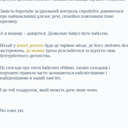
Замість боротьби за ідеальний контроль спробуйте домовитися
про найважливіші для вас речі, спокійно пояснивши їхню
причину.
А в іншому – довіртеся. Дозвольте бабусі бути бабусею.
Нехай у
вашої дитини
буде це чарівне місце, де його люблять без
застережень,
де можна
трохи розслабитися та відчути смак
безтурботного дитинства.
Ці спогади про теплі бабусині обійми, таємні солодощі і
порушені правила часто залишаються найсвітлішими і
найціннішими в нашій пам’яті.
І це той подарунок, який можуть дати лише вони.
Submit Rating
Rate this item:
No votes yet.
Submit Rating
Rate this item: