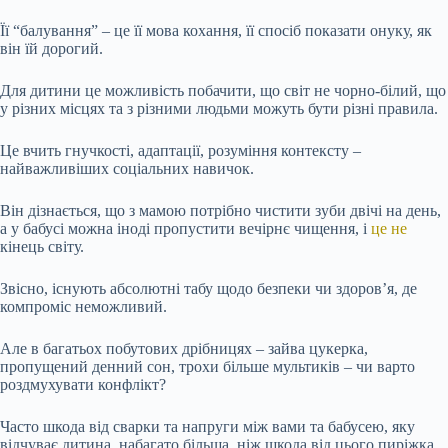
Її “балування” – це її мова кохання, її спосіб показати онуку, як
він їй дорогий.
Для дитини це можливість побачити, що світ не чорно-білий, що
у різних місцях та з різними людьми можуть бути різні правила.
Це вчить гнучкості, адаптації, розуміння контексту –
найважливіших соціальних навичок.
Він дізнається, що з мамою потрібно чистити зуби двічі на день,
а у бабусі можна іноді пропустити вечірнє чищення, і
це не
кінець світу.
Звісно, існують абсолютні табу щодо безпеки чи здоров’я, де
компроміс неможливий.
Але в багатьох побутових дрібницях – зайва цукерка,
пропущений денний сон, трохи більше мультиків – чи варто
роздмухувати конфлікт?
Часто шкода від сварки та напруги між вами та бабусею, яку
відчуває дитина, набагато більша, ніж шкода від цього пиріжка.