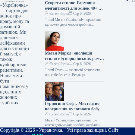
Секрети стилю: Гармонія
«Україночка»
елегантності для жінок 40+ від
— портал для
топ-стилістки
Євген Чорна
Сер 6, 2026
жінок про
“`html Ми в «Україночці» переконані,
красу, моду та
що кожен день можна зробити
домашній
особливим, якщо додати до нього
затишок. Ми
трішки натхнення. Сьогодні ми
ділимося
розбираємося…
лайфхаками
для господині
Меган Маркл: еволюція
й матусі, а
стилю від королівських рамок
також
до тренду тихої розкоші
Євген Чорна
Сер 6, 2026
кулінарними
рецептами.
“`html Стиль — це спосіб розповісти
про себе без слів. Редакція
Наша мета —
«Україночки» уважно стежить за
бути
останніми тенденціями, і сьогодні
помічником у
ми…
щоденних
жіночих
турботах.
Герцогиня Софі: Мистецтво
повернення культового бобу
90-х у новій грані розкішної
Євген Чорна
Сер 6, 2026
гармонії
Ми в «Україночці» переконані, що
кожен день можна зробити особливим,
Copyright © 2026 - Україночка. Усі права захищені. Сайт
якщо додати до нього трішки
натхнення. Сьогодні ми розбираємося