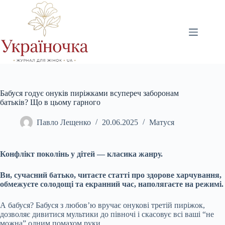
Перейти
до
вмісту
Бабуся годує онуків пиріжками всупереч заборонам
батьків? Що в цьому гарного
Павло Лещенко
20.06.2025
Матуся
Конфлікт поколінь у дітей — класика жанру.
Ви, сучасний батько, читаєте статті про здорове харчування,
обмежуєте солодощі та екранний час, наполягаєте на режимі.
А бабуся? Бабуся з любов’ю вручає онукові третій пиріжок,
дозволяє дивитися мультики до півночі і скасовує всі ваші “не
можна” одним помахом руки.