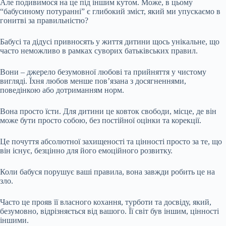
Але подивимося на це під іншим кутом. Може, в цьому
“бабусиному потуранні” є глибокий зміст, який ми упускаємо в
гонитві за правильністю?
Бабусі та дідусі привносять у життя дитини щось унікальне, що
часто неможливо в рамках суворих батьківських правил.
Вони – джерело безумовної любові та прийняття у чистому
вигляді. Їхня любов менше пов’язана з досягненнями,
поведінкою або дотриманням норм.
Вона просто їсти. Для дитини це ковток свободи, місце, де він
може бути просто собою, без постійної оцінки та корекції.
Це почуття абсолютної захищеності та цінності просто за те, що
він існує, безцінно для його емоційного розвитку.
Коли бабуся порушує ваші правила, вона завжди робить це на
зло.
Часто це прояв її власного кохання, турботи та досвіду, який,
безумовно, відрізняється від вашого. Її світ був іншим, цінності
іншими.