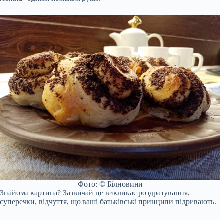
Фото: © Білновини
Знайома картина? Зазвичай це викликає роздратування,
суперечки, відчуття, що ваші батьківські принципи підривають.