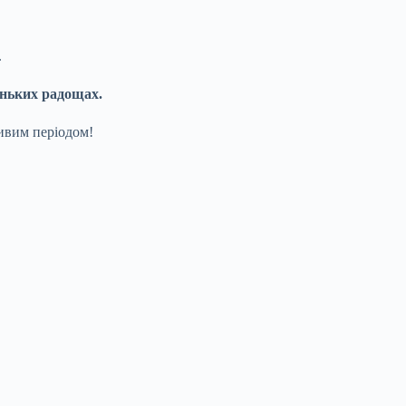
.
леньких радощах.
ивим періодом!