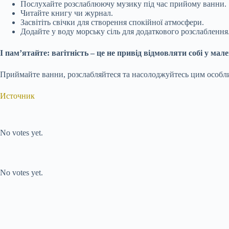
Послухайте розслаблюючу музику під час прийому ванни.
Читайте книгу чи журнал.
Засвітіть свічки для створення спокійної атмосфери.
Додайте у воду морську сіль для додаткового розслаблення
І пам’ятайте: вагітність – це не привід відмовляти собі у ма
Приймайте ванни, розслабляйтеся та насолоджуйтесь цим особл
Источник
Submit Rating
Rate this item:
No votes yet.
Submit Rating
Rate this item:
No votes yet.