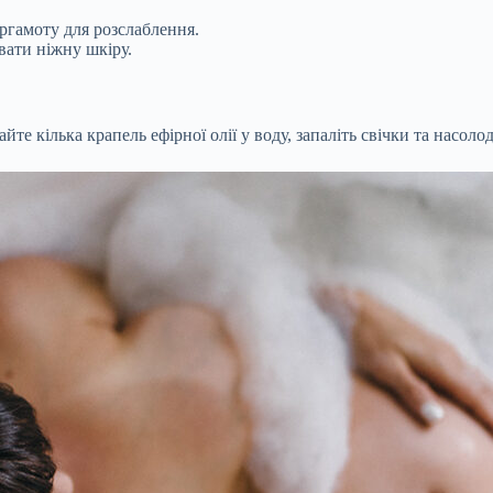
ергамоту для розслаблення.
вати ніжну шкіру.
те кілька крапель ефірної олії у воду, запаліть свічки та насол