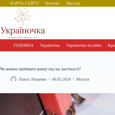
Перейти
КАРТА САЙТУ
Контакт
Про нас
до
вмісту
ГОЛОВНА
Україночка
Україночки на війні
Крас
Чи можна приймати ванну під час вагітності?
Павло Лещенко
06.05.2024
Матуся