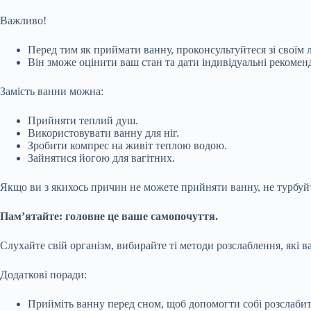
Важливо!
Перед тим як приймати ванну, проконсультуйтеся зі своїм л
Він зможе оцінити ваш стан та дати індивідуальні рекоменд
Замість ванни можна:
Прийняти теплий душ.
Використовувати ванну для ніг.
Зробити компрес на живіт теплою водою.
Зайнятися йогою для вагітних.
Якщо ви з якихось причин не можете прийняти ванну, не турбуйте
Пам’ятайте: головне це ваше самопочуття.
Слухайте свій організм, вибирайте ті методи розслаблення, які
Додаткові поради:
Прийміть ванну перед сном, щоб допомогти собі розслабит