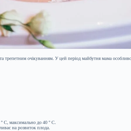
та трепетним очікуванням. У цей період майбутня мама особливо
° C, максимально до 40 ° C.
ливає на розвиток плода.