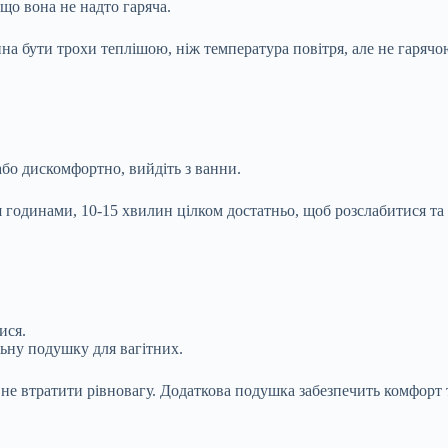
 що вона не надто гаряча.
на бути трохи теплішою, ніж температура повітря, але не гарячо
або дискомфортно, вийдіть з ванни.
годинами, 10-15 хвилин цілком достатньо, щоб розслабитися та о
ися.
ьну подушку для вагітних.
об не втратити рівновагу. Додаткова подушка забезпечить комфорт 