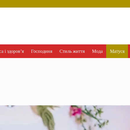
а і здоров’я
Господиня
Стиль життя
Мода
Матуся