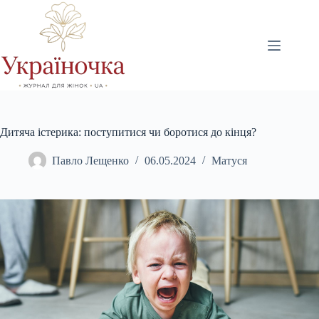
Перейти
до
вмісту
Дитяча істерика: поступитися чи боротися до кінця?
Павло Лещенко
06.05.2024
Матуся