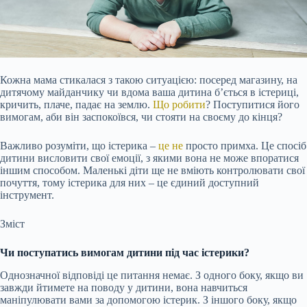
Кожна мама стикалася з такою ситуацією: посеред магазину, на
дитячому майданчику чи вдома ваша дитина б’ється в істериці,
кричить, плаче, падає на землю.
Що робити
? Поступитися його
вимогам, аби він заспокоївся, чи стояти на своєму до кінця?
Важливо розуміти, що істерика –
це не
просто примха. Це спосіб
дитини висловити свої емоції, з якими вона не може впоратися
іншим способом. Маленькі діти ще не вміють контролювати свої
почуття, тому істерика для них – це єдиний доступний
інструмент.
Зміст
Чи поступатись вимогам дитини під час істерики?
Однозначної відповіді це питання немає. З одного боку, якщо ви
завжди йтимете на поводу у дитини, вона навчиться
маніпулювати вами за допомогою істерик. З іншого боку, якщо