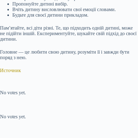
Пропонуйте дитині вибір.
Вчіть дитину висловлювати свої емоції словами.
Будьте для своєї дитини прикладом.
Пам’ятайте, всі діти різні. Те, що підходить одній дитині, може
не підійти іншій. Експериментуйте, шукайте свій підхід до своєї
дитини.
Головне — це любити свою дитину, розуміти її і завжди бути
поряд з нею.
Источник
Submit Rating
Rate this item:
No votes yet.
Submit Rating
Rate this item:
No votes yet.