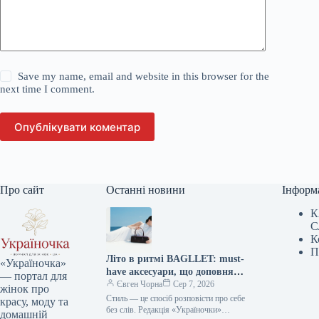
Save my name, email and website in this browser for the
next time I comment.
Опублікувати коментар
Про сайт
Останні новини
Інформ
К
С
К
П
Літо в ритмі BAGLLET: must-
«Україночка»
have аксесуари, що доповнять
— портал для
твій фешн-образ
Євген Чорна
Сер 7, 2026
жінок про
Стиль — це спосіб розповісти про себе
красу, моду та
без слів. Редакція «Україночки»
домашній