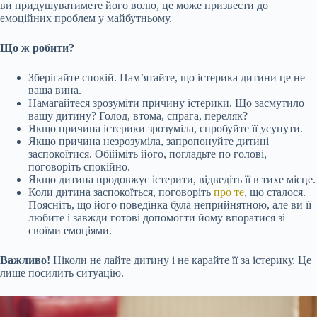
ви придушуватимете його волю, це може призвести до
емоційних проблем у майбутньому.
Що ж робити?
Зберігайте спокій. Пам’ятайте, що істерика дитини це не
ваша вина.
Намагайтеся зрозуміти причину істерики. Що засмутило
вашу дитину? Голод, втома, спрага, переляк?
Якщо причина істерики зрозуміла, спробуйте її усунути.
Якщо причина незрозуміла, запропонуйте дитині
заспокоїтися. Обійміть його, погладьте по голові,
поговоріть спокійно.
Якщо дитина продовжує істерити, відведіть її в тихе місце.
Коли дитина заспокоїться, поговоріть
про те
, що сталося.
Поясніть, що його поведінка була неприйнятною, але ви її
любите і завжди готові допомогти йому впоратися зі
своїми емоціями.
Важливо!
Ніколи не лайте дитину і не карайте її за істерику. Це
лише посилить ситуацію.