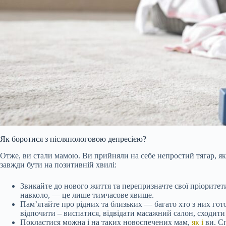
Як боротися з післяпологовою депресією?
Отже, ви стали мамою. Ви прийняли на себе непростий тягар, яки
завжди бути на позитивній хвилі:
Звикайте до нового життя та перепризначте свої пріоритет
навколо, — це лише тимчасове явище.
Пам’ятайте про рідних та близьких — багато хто з них гото
відпочити – виспатися, відвідати масажний салон, сходити 
Покластися можна і на таких новоспечених мам,
як і
ви. Сп