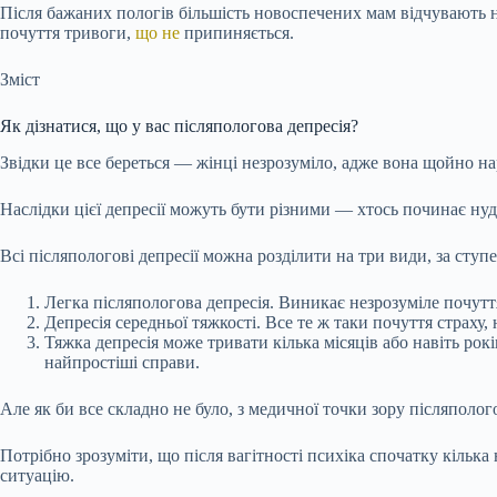
Після бажаних пологів більшість новоспечених мам відчувають ні 
почуття тривоги,
що не
припиняється.
Зміст
Як дізнатися, що у вас післяпологова депресія?
Звідки це все береться — жінці незрозуміло, адже вона щойно нар
Наслідки цієї депресії можуть бути різними — хтось починає нуд
Всі післяпологові депресії можна розділити на три види, за ступ
Легка післяпологова депресія. Виникає незрозуміле почуття
Депресія середньої тяжкості. Все те ж таки почуття страху, 
Тяжка депресія може тривати кілька місяців або навіть рок
найпростіші справи.
Але як би все складно не було, з медичної точки зору післяполо
Потрібно зрозуміти, що після вагітності психіка спочатку кілька
ситуацію.