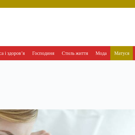
а і здоров’я
Господиня
Стиль життя
Мода
Матуся