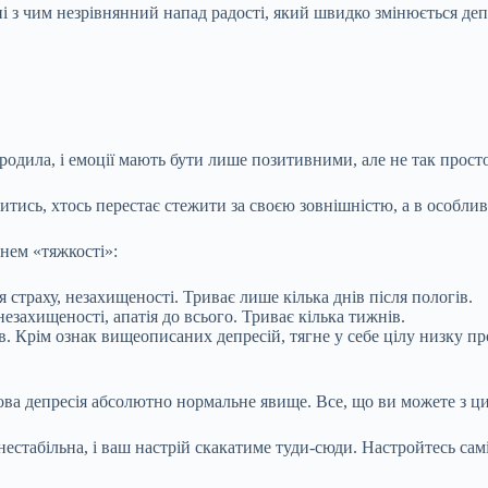
з чим незрівнянний напад радості, який швидко змінюється депресі
одила, і емоції мають бути лише позитивними, але не так просто.
итись, хтось перестає стежити за своєю зовнішністю, а в особли
енем «тяжкості»:
 страху, незахищеності. Триває лише кілька днів після пологів.
незахищеності, апатія до всього. Триває кілька тижнів.
ів. Крім ознак вищеописаних депресій, тягне у себе цілу низку 
гова депресія абсолютно нормальне явище. Все, що ви можете з ци
 нестабільна, і ваш настрій скакатиме туди-сюди. Настройтесь са