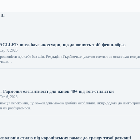
ни
BAGLLET: must-have аксесуари, що доповнять твій фешн-образ
Сер 7, 2026
розповісти про себе без слів. Редакція «Україночки» уважно стежить за останніми тенден
тували…
 Гармонія елегантності для жінок 40+ від топ-стилістки
Сер 6, 2026
їночці» переконані, що кожен день можна зробити особливим, якщо додати до нього трі
дні ми розбираємося…
еволюція стилю від королівських рамок до тренду тихої розкоші