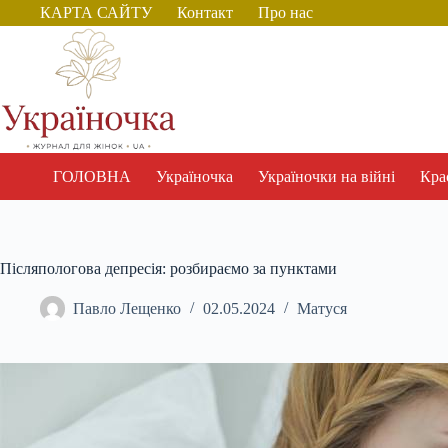
Перейти
КАРТА САЙТУ
Контакт
Про нас
до
вмісту
ГОЛОВНА
Україночка
Україночки на війні
Крас
Післяпологова депресія: розбираємо за пунктами
Павло Лещенко
02.05.2024
Матуся