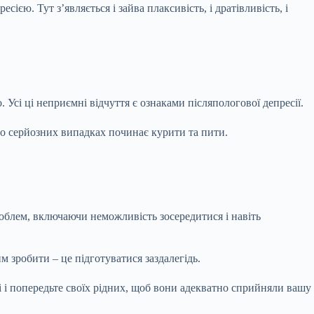
єю. Тут з’являється і зайва плаксивість, і дратівливість, і
 Усі ці неприємні відчуття є ознаками післяпологової депресії.
во серйозних випадках починає курити та пити.
проблем, включаючи неможливість зосередитися і навіть
м зробити – це підготуватися заздалегідь.
мі і попередьте своїх рідних, щоб вони адекватно сприйняли вашу