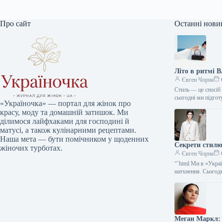
Про сайт
Останні нови
Літо в ритмі 
Євген Чорна
Стиль — це спосіб 
сьогодні ми підго
«Україночка» — портал для жінок про
красу, моду та домашній затишок. Ми
ділимося лайфхаками для господині й
матусі, а також кулінарними рецептами.
Наша мета — бути помічником у щоденних
Секрети стилю:
жіночих турботах.
Євген Чорна
“`html Ми в «Укра
натхнення. Сього
Меган Маркл: 