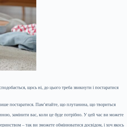
одобається, щось ні, до цього треба звикнути і постаратися
 лише постаратися. Пам’ятайте, що плутанина, що твориться
иною, замінити вас, коли це буде потрібно. У цей час ви можете
теринством – так ви зможете обмінюватися досвідом, і хоч якось