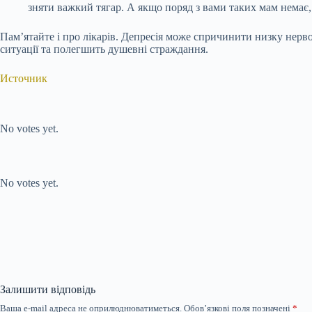
зняти важкий тягар. А якщо поряд з вами таких мам немає
Пам’ятайте і про лікарів. Депресія може спричинити низку нерво
ситуації та полегшить душевні страждання.
Источник
Submit Rating
Rate this item:
No votes yet.
Submit Rating
Rate this item:
No votes yet.
Залишити відповідь
Ваша e-mail адреса не оприлюднюватиметься.
Обов’язкові поля позначені
*