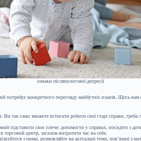
ознаки післяпологової депресії
й потребує конкретного перегляду майбутніх планів. Щось вам сп
и. Ви так само зможете встигати робити свої старі справи, треба
вий підставити своє плече: допомогти у справах, посидіти з дит
в торговий центр, загалом витратити час на себе.
ілкуйтеся з ними, розмовляйте на актуальні теми, пов’язані з ма