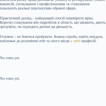
вакансій, спілкування з професіоналами та стажування
показують реальні перспективи обраної сфери.
Практичний досвід – найкращий спосіб перевірити мрію.
Короткі стажування або підробіток в області, що цікавить, дають
зрозуміти, чи підходить дитині ця діяльність.
Головне – не боятися пробувати. Кожна спроба, навіть невдала,
наближає до розуміння себе та свого місця
у світі
професій.
Submit Rating
Rate this item:
No votes yet.
Submit Rating
Rate this item:
No votes yet.