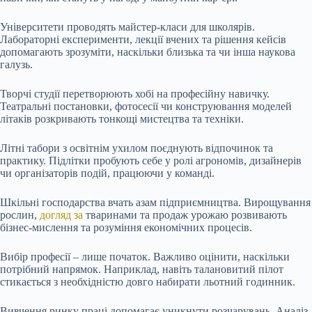
Університети проводять майстер-класи для школярів.
Лабораторні експерименти, лекції вчених та рішення кейсів
допомагають зрозуміти, наскільки близька та чи інша наукова
галузь.
Творчі студії перетворюють хобі на професійну навичку.
Театральні постановки, фотосесії чи конструювання моделей
літаків розкривають тонкощі мистецтва та техніки.
Літні табори з освітнім ухилом поєднують відпочинок та
практику. Підлітки пробують себе у ролі агрономів, дизайнерів
чи організаторів подій, працюючи у команді.
Шкільні господарства вчать азам підприємництва. Вирощування
рослин,
догляд за
тваринами та продаж урожаю розвивають
бізнес-мислення та розуміння економічних процесів.
Вибір професії – лише початок. Важливо оцінити, наскільки
потрібний напрямок. Наприклад, навіть талановитий пілот
стикається з необхідністю довго набирати льотний годинник.
Вивчення ринку праці допомагає уникнути розчарувань. Аналіз