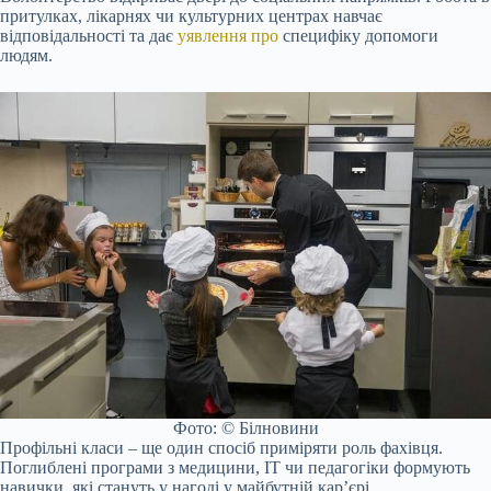
притулках, лікарнях чи культурних центрах навчає
відповідальності та дає
уявлення про
специфіку допомоги
людям.
Фото: © Білновини
Профільні класи – ще один спосіб приміряти роль фахівця.
Поглиблені програми з медицини, IT чи педагогіки формують
навички, які стануть у нагоді у майбутній кар’єрі.