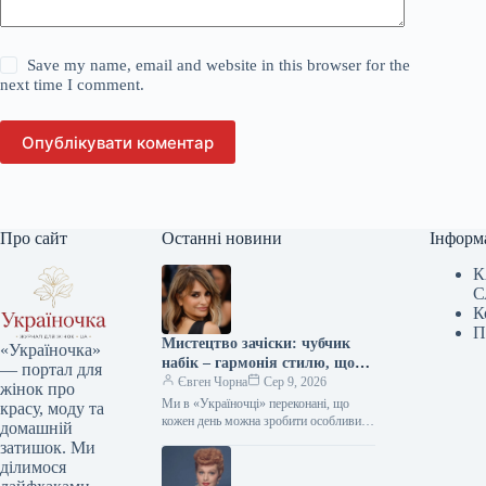
Save my name, email and website in this browser for the
next time I comment.
Опублікувати коментар
Про сайт
Останні новини
Інформ
К
С
К
П
Мистецтво зачіски: чубчик
«Україночка»
набік – гармонія стилю, що
— портал для
надихає міленіалів та дивує
Євген Чорна
Сер 9, 2026
жінок про
зумерів
Ми в «Україночці» переконані, що
красу, моду та
кожен день можна зробити особливим,
домашній
якщо додати до нього трішки
затишок. Ми
натхнення. Сьогодні ми розбираємося
ділимося
в…