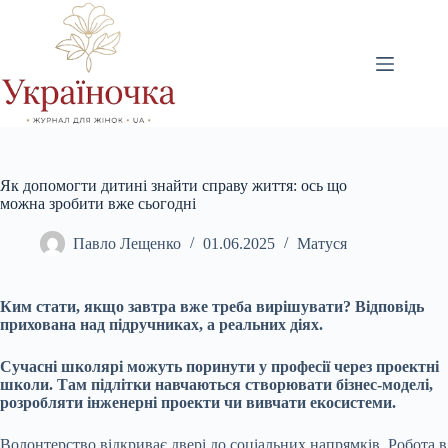
Перейти
до
вмісту
Як допомогти дитині знайти справу життя: ось що
можна зробити вже сьогодні
Павло Лещенко
01.06.2025
Матуся
Ким стати, якщо завтра вже треба вирішувати? Відповідь
прихована над підручниках, а реальних діях.
Сучасні школярі можуть поринути у професії через проектні
школи. Там підлітки навчаються створювати бізнес-моделі,
розробляти інженерні проекти чи вивчати екосистеми.
Волонтерство відкриває двері до соціальних напрямків. Робота в