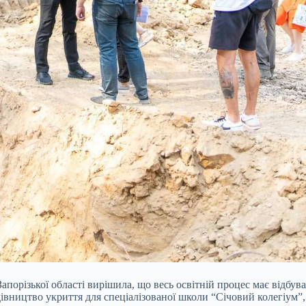
апорізької області вирішила, що весь освітній процес має відбув
дівництво укриття для спеціалізованої школи “Січовий колегіум”,