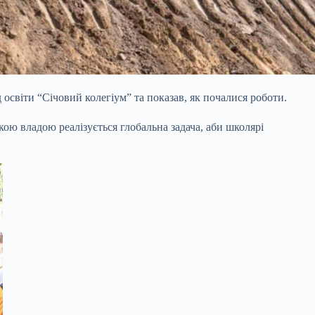
 освіти “Січовий колегіум” та показав, як почалися роботи.
ькою владою реалізується глобальна задача, аби школярі