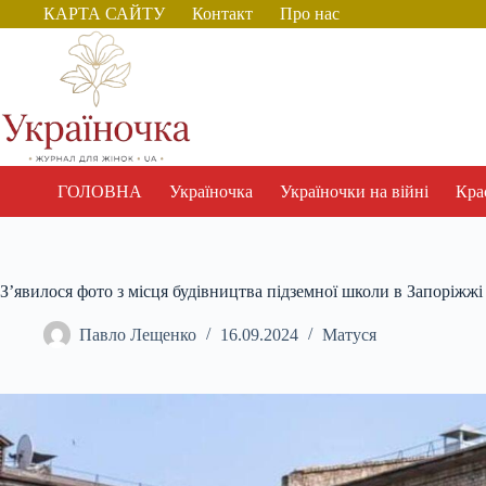
Перейти
КАРТА САЙТУ
Контакт
Про нас
до
вмісту
ГОЛОВНА
Україночка
Україночки на війні
Крас
З’явилося фото з місця будівництва підземної школи в Запоріжжі
Павло Лещенко
16.09.2024
Матуся