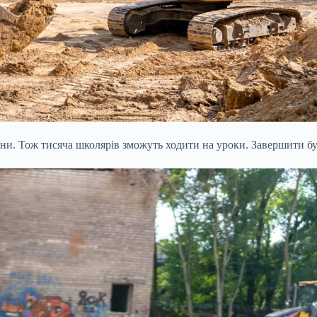
іни. Тож тисяча школярів зможуть ходити на уроки. Завершити бу