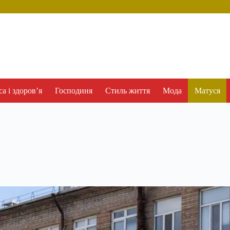
а і здоров’я
Господиня
Стиль життя
Мода
Матуся