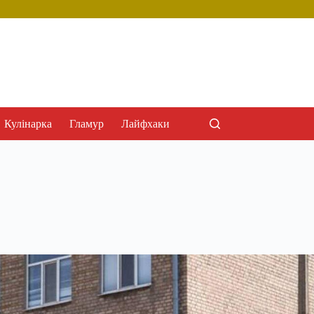
Кулінарка
Гламур
Лайфхаки