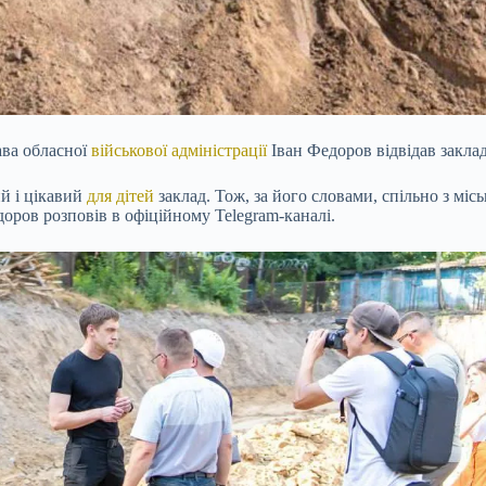
ава обласної
військової адміністрації
Іван Федоров відвідав заклад
й і цікавий
для дітей
заклад. Тож, за його словами, спільно з міс
доров розповів в офіційному Telegram-каналі.