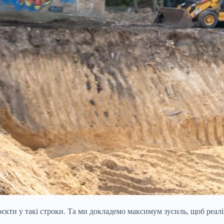
єкти у такі строки. Та ми докладемо максимум зусиль, щоб реалі