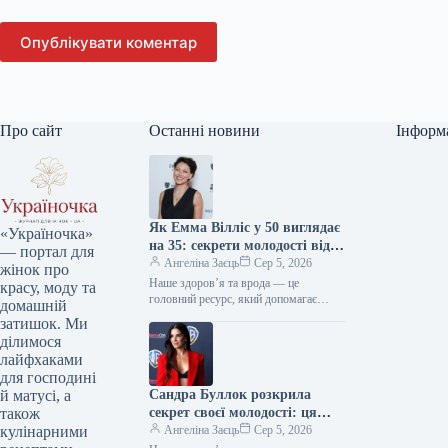
Опублікувати коментар
Про сайт
Останні новини
Інформ
Як Емма Вілліс у 50 виглядає
«Україночка»
на 35: секрети молодості від
— портал для
зірки
Ангеліна Заєць
Сер 5, 2026
жінок про
Наше здоров’я та врода — це
красу, моду та
головний ресурс, який допомагає
домашній
відчувати себе впевнено кожного дня.
затишок. Ми
Редакція «Україночки» підготувала
ділимося
для вас…
лайфхаками
для господині
Сандра Буллок розкрила
й матусі, а
секрет своєї молодості: ця
також
звичка дивує світ
Ангеліна Заєць
Сер 5, 2026
кулінарними