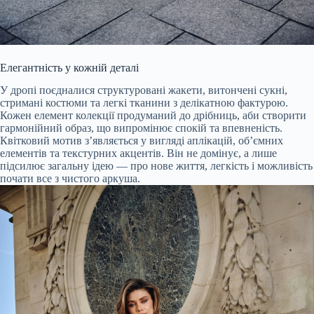
Елегантність у кожній деталі
У дропі поєдналися структуровані жакети, витончені сукні,
стримані костюми та легкі тканини з делікатною фактурою.
Кожен елемент колекції продуманий до дрібниць, аби створити
гармонійний образ, що випромінює спокій та впевненість.
Квітковий мотив з’являється у вигляді аплікацій, об’ємних
елементів та текстурних акцентів. Він не домінує, а лише
підсилює загальну ідею — про нове життя, легкість і можливість
почати все з чистого аркуша.