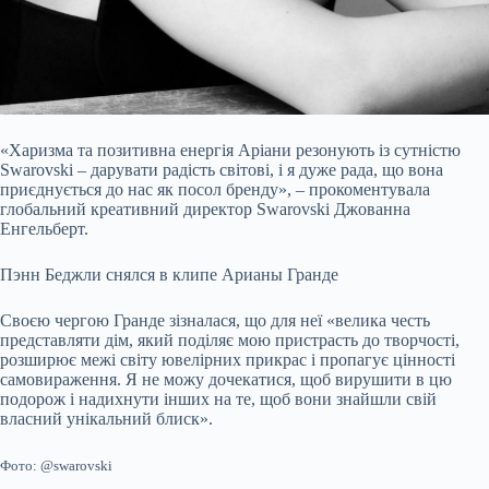
«Харизма та позитивна енергія Аріани резонують із сутністю
Swarovski – дарувати радість світові, і я дуже рада, що вона
приєднується до нас як посол бренду», – прокоментувала
глобальний креативний директор Swarovski Джованна
Енгельберт.
Пэнн Беджли снялся в клипе Арианы Гранде
Своєю чергою Гранде зізналася, що для неї «велика честь
представляти дім, який поділяє мою пристрасть до творчості,
розширює межі світу ювелірних прикрас і пропагує цінності
самовираження. Я не можу дочекатися, щоб вирушити в цю
подорож і надихнути інших на те, щоб вони знайшли свій
власний унікальний блиск».
Фото: @swarovski