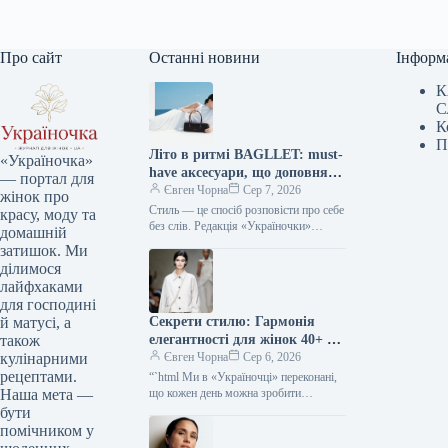
Про сайт
Останні новини
Інформ
К
С
К
П
Літо в ритмі BAGLLET: must-
«Україночка»
have аксесуари, що доповнять
— портал для
твій фешн-образ
Євген Чорна
Сер 7, 2026
жінок про
Стиль — це спосіб розповісти про себе
красу, моду та
без слів. Редакція «Україночки»
домашній
уважно стежить за останніми
затишок. Ми
тенденціями, і сьогодні ми
ділимося
підготували…
лайфхаками
для господині
Секрети стилю: Гармонія
й матусі, а
елегантності для жінок 40+ від
також
топ-стилістки
Євген Чорна
Сер 6, 2026
кулінарними
рецептами.
“`html Ми в «Україночці» переконані,
що кожен день можна зробити
Наша мета —
особливим, якщо додати до нього
бути
трішки натхнення. Сьогодні ми
помічником у
розбираємося…