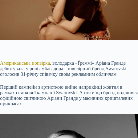
Американська попзірка
, володарка «Ґреммі» Аріана Гранде
дебютувала у ролі амбасадора – ювелірний бренд Swarovski
оголосив 31-річну співачку своїм рекламним обличчям.
Перший кампейн з артисткою вийде наприкінці жовтня в
рамках святкової кампанії Swarovski. А поки що бренд поділився
офіційною світлиною Аріани Гранде у масивних кришталевих
прикрасах.