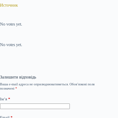
Источник
Submit Rating
Rate this item:
No votes yet.
Submit Rating
Rate this item:
No votes yet.
Залишити відповідь
Ваша e-mail адреса не оприлюднюватиметься.
Обов’язкові поля
позначені
*
Ім’я
*
Email
*