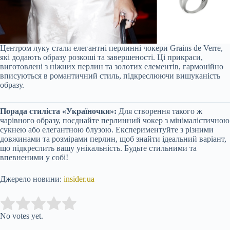
Центром луку стали елегантні перлинні чокери Grains de Verre,
які додають образу розкоші та завершеності. Ці прикраси,
виготовлені з ніжних перлин та золотих елементів, гармонійно
вписуються в романтичний стиль, підкреслюючи вишуканість
образу.
Порада стиліста «Україночки»:
Для створення такого ж
чарівного образу, поєднайте перлинний чокер з мінімалістичною
сукнею або елегантною блузою. Експериментуйте з різними
довжинами та розмірами перлин, щоб знайти ідеальний варіант,
що підкреслить вашу унікальність. Будьте стильними та
впевненими у собі!
Джерело новини:
insider.ua
Submit Rating
Rate this item:
No votes yet.