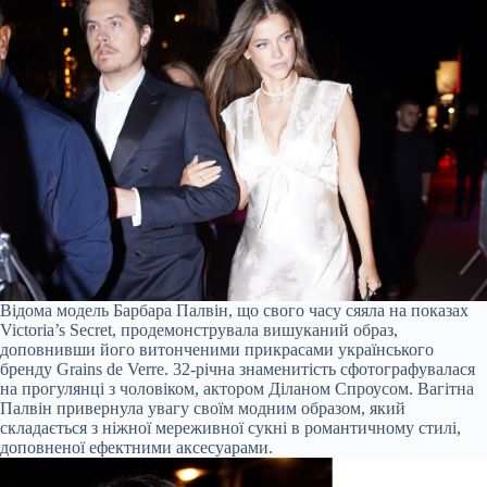
Відома модель Барбара Палвін, що свого часу сяяла на показах
Victoria’s Secret, продемонструвала вишуканий образ,
доповнивши його витонченими прикрасами українського
бренду Grains de Verre. 32-річна знаменитість сфотографувалася
на прогулянці з чоловіком, актором Діланом Спроусом. Вагітна
Палвін привернула увагу своїм модним образом, який
складається з ніжної мереживної сукні в романтичному стилі,
доповненої ефектними аксесуарами.