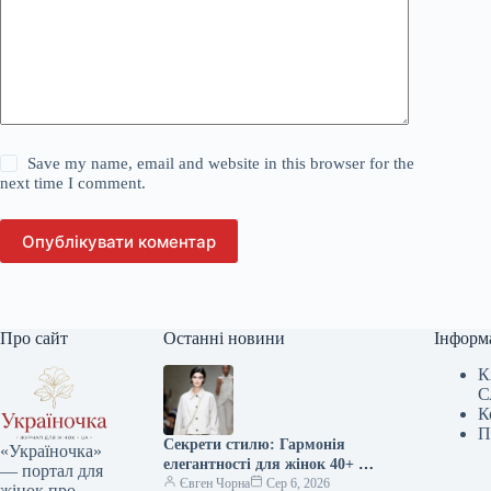
Save my name, email and website in this browser for the
next time I comment.
Опублікувати коментар
Про сайт
Останні новини
Інформ
К
С
К
П
Секрети стилю: Гармонія
«Україночка»
елегантності для жінок 40+ від
— портал для
топ-стилістки
Євген Чорна
Сер 6, 2026
жінок про