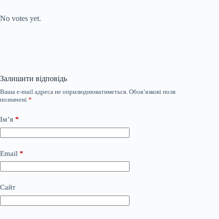
Submit Rating
Rate this item:
No votes yet.
Залишити відповідь
Ваша e-mail адреса не оприлюднюватиметься.
Обов’язкові поля
позначені
*
Ім’я
*
Email
*
Сайт