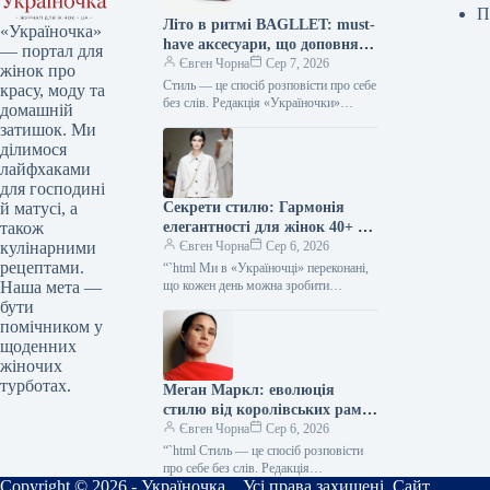
П
Літо в ритмі BAGLLET: must-
«Україночка»
have аксесуари, що доповнять
— портал для
твій фешн-образ
Євген Чорна
Сер 7, 2026
жінок про
Стиль — це спосіб розповісти про себе
красу, моду та
без слів. Редакція «Україночки»
домашній
уважно стежить за останніми
затишок. Ми
тенденціями, і сьогодні ми
ділимося
підготували…
лайфхаками
для господині
Секрети стилю: Гармонія
й матусі, а
елегантності для жінок 40+ від
також
топ-стилістки
Євген Чорна
Сер 6, 2026
кулінарними
рецептами.
“`html Ми в «Україночці» переконані,
що кожен день можна зробити
Наша мета —
особливим, якщо додати до нього
бути
трішки натхнення. Сьогодні ми
помічником у
розбираємося…
щоденних
жіночих
турботах.
Меган Маркл: еволюція
стилю від королівських рамок
до тренду тихої розкоші
Євген Чорна
Сер 6, 2026
“`html Стиль — це спосіб розповісти
про себе без слів. Редакція
Copyright © 2026 - Україночка. Усі права захищені. Сайт
«Україночки» уважно стежить за