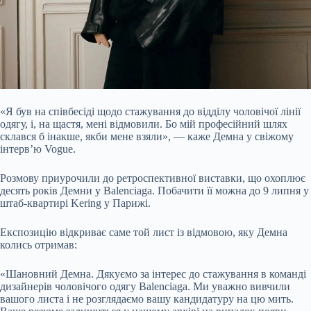
«Я був на співбесіді щодо стажування до відділу чоловічої лінії
одягу, і, на щастя, мені відмовили. Бо мій професійний шлях
склався б інакше, якби мене взяли», — каже Демна у свіжому
інтерв’ю Vogue.
Розмову приурочили до ретроспективної виставки, що охоплює
десять років Демни у Balenciaga. Побачити її можна до 9 липня у
штаб-квартирі Kering у Парижі.
Експозицію відкриває саме той лист із відмовою, яку Демна
колись отримав:
«Шановний Демна. Дякуємо за інтерес до стажування в команді
дизайнерів чоловічого одягу Balenciaga. Ми уважно вивчили
вашого листа і не розглядаємо вашу кандидатуру на цю мить.