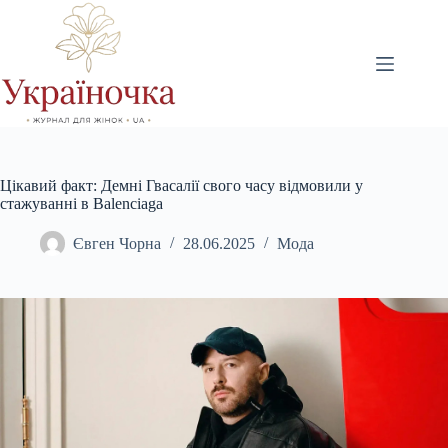
Перейти
до
вмісту
Цікавий факт: Демні Гвасалії свого часу відмовили у
стажуванні в Balenciaga
Євген Чорна
28.06.2025
Мода