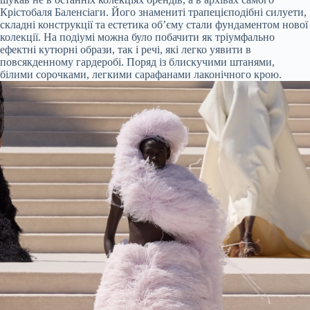
Крістобаля Баленсіаги. Його знамениті трапецієподібні силуети,
складні конструкції та естетика об’єму стали фундаментом нової
колекції. На подіумі можна було побачити як тріумфально
ефектні кутюрні образи, так і речі, які легко уявити в
повсякденному гардеробі. Поряд із блискучими штанями,
білими сорочками, легкими сарафанами лаконічного крою.