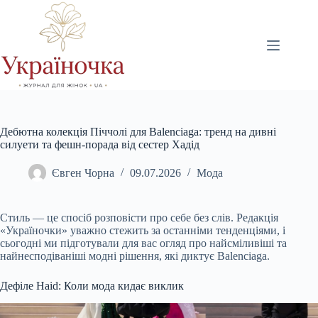
Перейти
до
вмісту
Дебютна колекція Піччолі для Balenciaga: тренд на дивні
силуети та фешн-порада від сестер Хадід
Євген Чорна
09.07.2026
Мода
Стиль — це спосіб розповісти про себе без слів. Редакція
«Україночки» уважно стежить за останніми тенденціями, і
сьогодні ми підготували для вас огляд про найсміливіші та
найнесподіваніші модні рішення, які диктує Balenciaga.
Дефіле Haid: Коли мода кидає виклик