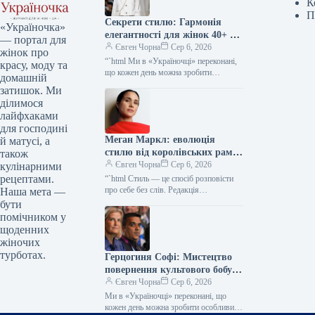
К
П
Секрети стилю: Гармонія
«Україночка»
елегантності для жінок 40+ від
— портал для
топ-стилістки
Євген Чорна
Сер 6, 2026
жінок про
“`html Ми в «Україночці» переконані,
красу, моду та
що кожен день можна зробити
домашній
особливим, якщо додати до нього
затишок. Ми
трішки натхнення. Сьогодні ми
ділимося
розбираємося…
лайфхаками
для господині
Меган Маркл: еволюція
й матусі, а
стилю від королівських рамок
також
до тренду тихої розкоші
Євген Чорна
Сер 6, 2026
кулінарними
рецептами.
“`html Стиль — це спосіб розповісти
про себе без слів. Редакція
Наша мета —
«Україночки» уважно стежить за
бути
останніми тенденціями, і сьогодні
помічником у
ми…
щоденних
жіночих
турботах.
Герцогиня Софі: Мистецтво
повернення культового бобу
90-х у новій грані розкішної
Євген Чорна
Сер 6, 2026
гармонії
Ми в «Україночці» переконані, що
кожен день можна зробити особливим,