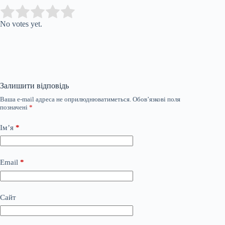
Submit Rating
Rate this item:
No votes yet.
Залишити відповідь
Ваша e-mail адреса не оприлюднюватиметься.
Обов’язкові поля
позначені
*
Ім’я
*
Email
*
Сайт