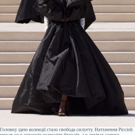
Головну ідею колекції стало свобода силуету. Натхнення Piccioli
шукав не в останніх колекціях брендів, а в архівах самого