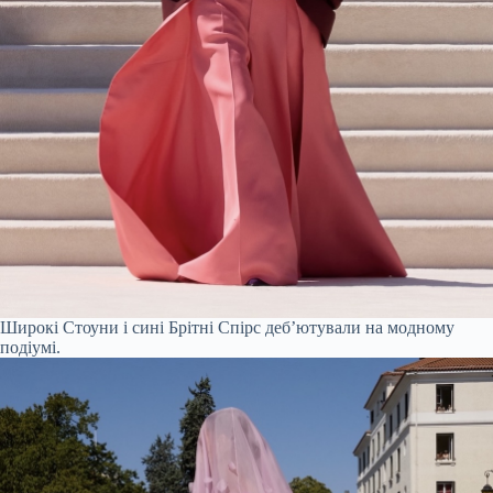
Широкі Стоуни і сині Брітні Спірс деб’ютували на модному
подіумі.