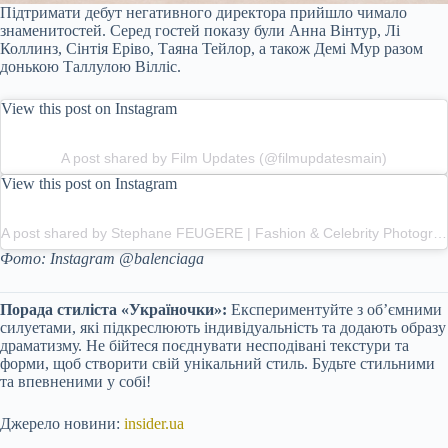
Підтримати дебут негативного директора прийшло чимало
знаменитостей. Серед гостей показу були Анна Вінтур, Лі
Коллинз, Сінтія Еріво, Таяна Тейлор, а також Демі Мур разом
донькою Таллулою Вілліс.
View this post on Instagram
A post shared by Film Updates (@filmupdatesmain)
View this post on Instagram
A post shared by Stephane FEUGERE | Fashion & Celebrity Photographer (@stephanefeugerephotography)
Фото: Instagram @balenciaga
Порада стиліста «Україночки»:
Експериментуйте з об’ємними
силуетами, які підкреслюють індивідуальність та додають образу
драматизму. Не бійтеся поєднувати несподівані текстури та
форми, щоб створити свій унікальний стиль. Будьте стильними
та впевненими у собі!
Джерело новини:
insider.ua