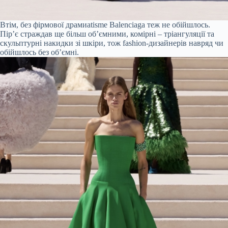
Втім, без фірмової драмиatisme Balenciaga теж не обійшлось.
Пір’є страждав ще більш об’ємними, комірні – тріангуляції та
скульптурні накидки зі шкіри, тож fashion-дизайнерів навряд чи
обійшлось без об’ємні.