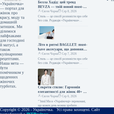
Белла Хадід: цей тренд
«Україночка»
BEVZA — твій новий must-
— портал для
have сезону!
Євген Чорна
Сер 8, 2026
жінок про
Стиль — це спосіб розповісти про себе
красу, моду та
без слів. Редакція «Україночки»
домашній
уважно стежить за останніми
затишок. Ми
тенденціями, і сьогодні ми
ділимося
підготували…
лайфхаками
для господині
Літо в ритмі BAGLLET: must-
й матусі, а
have аксесуари, що доповнять
також
твій фешн-образ
Євген Чорна
Сер 7, 2026
кулінарними
рецептами.
Стиль — це спосіб розповісти про себе
без слів. Редакція «Україночки»
Наша мета —
уважно стежить за останніми
бути
тенденціями, і сьогодні ми
помічником у
підготували…
щоденних
жіночих
турботах.
Секрети стилю: Гармонія
елегантності для жінок 40+ від
топ-стилістки
Євген Чорна
Сер 6, 2026
“`html Ми в «Україночці» переконані,
що кожен день можна зробити
Copyright © 2026 - Україночка. Усі права захищені. Сайт
особливим, якщо додати до нього
трішки натхнення. Сьогодні ми