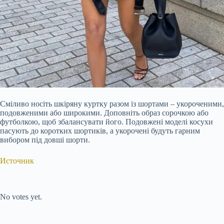
Сміливо носіть шкіряну куртку разом із шортами – укороченими,
подовженими або широкими. Доповніть образ сорочкою або
футболкою, щоб збалансувати його. Подовжені моделі косухи
пасують до коротких шортиків, а укорочені будуть гарним
вибором під довші шорти.
Источник
Submit Rating
Rate this item:
No votes yet.
Submit Rating
Rate this item: