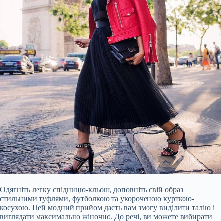
Одягніть легку спідницю-кльош, доповніть свій образ
стильними туфлями, футболкою та укороченою курткою-
косухою. Цей модний прийом дасть вам змогу виділити талію і
виглядати максимально жіночно. До речі, ви можете вибирати