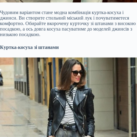
Чудовим варіантом стане модна комбінація куртка-косуха і
джинси. Ви створите стильний міський лук і почуватиметеся
комфортно. Обирайте вкорочену курточку зі штанами з високою
посадкою, а ось довга косуха пасуватиме до моделей джинсів з
низькою посадкою.
Куртка-косуха зі штанами