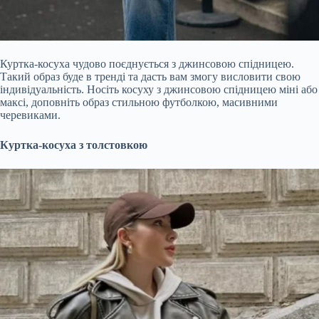
Куртка-косуха чудово поєднується з джинсовою спідницею.
Такий образ буде в тренді та дасть вам змогу висловити свою
індивідуальність. Носіть косуху з джинсовою спідницею міні або
максі, доповніть образ стильною футболкою, масивними
черевиками.
Куртка-косуха з толстовкою