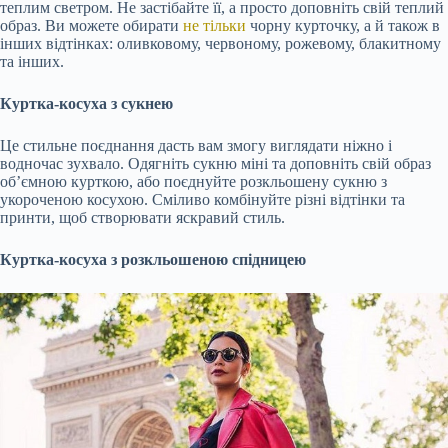
теплим светром. Не застібайте її, а просто доповніть свій теплий
образ. Ви можете обирати
не тільки
чорну курточку, а й також в
інших відтінках: оливковому, червоному, рожевому, блакитному
та інших.
Куртка-косуха з сукнею
Це стильне поєднання дасть вам змогу виглядати ніжно і
водночас зухвало. Одягніть сукню міні та доповніть свій образ
об’ємною курткою, або поєднуйте розкльошену сукню з
укороченою косухою. Сміливо комбінуйте різні відтінки та
принти, щоб створювати яскравий стиль.
Куртка-косуха з розкльошеною спідницею