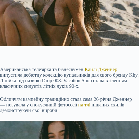
Американська телезірка та бізнесвумен
Кайлі Дженнер
випустила дебютну колекцію купальників для свого бренду Khy.
Лінійка під назвою Drop 008: Vacation Shop стала втіленням
класичних силуетів літніх луків 90-х.
Обличчям кампейну традиційно стала сама 26-річна Дженнер
— позувала у спокусливій фотосесії
на тлі
піщаних схилів,
демонструючи свої вироби.