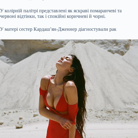
У колірній палітрі представлені як яскраві помаранчеві та
червоні відтінки, так і спокійні коричневі й чорні.
У матері сестер Кардашʼян-Дженнер діагностували рак