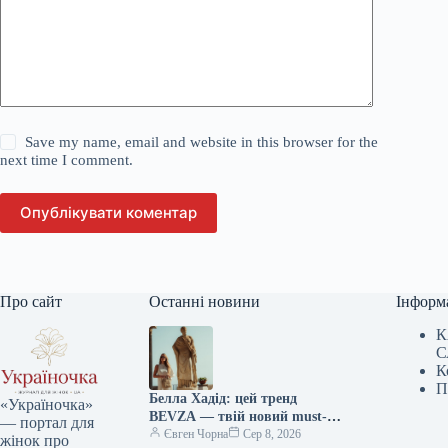
Save my name, email and website in this browser for the
next time I comment.
Опублікувати коментар
Про сайт
Останні новини
Інформ
К
С
К
П
Белла Хадід: цей тренд
«Україночка»
BEVZA — твій новий must-
— портал для
have сезону!
Євген Чорна
Сер 8, 2026
жінок про