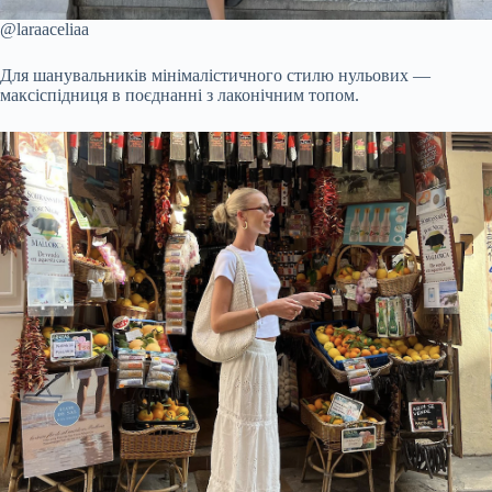
@laraaceliaa
Для шанувальників мінімалістичного стилю нульових —
максіспідниця в поєднанні з лаконічним топом.