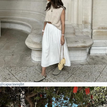
@capucinerqllrt