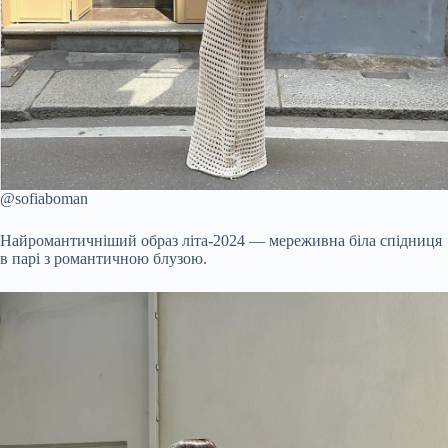
@sofiaboman
Найромантичніший образ літа-2024 — мереживна біла спідниця
в парі з романтичною блузою.