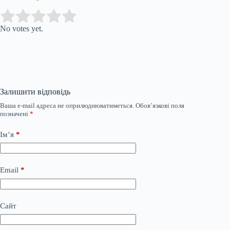
Submit Rating
Rate this item:
No votes yet.
Залишити відповідь
Ваша e-mail адреса не оприлюднюватиметься.
Обов’язкові поля
позначені
*
Ім’я
*
Email
*
Сайт