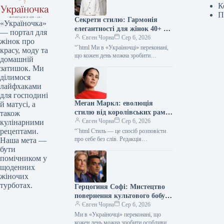
К
П
Секрети стилю: Гармонія
«Україночка»
елегантності для жінок 40+ від
— портал для
топ-стилістки
Євген Чорна
Сер 6, 2026
жінок про
“`html Ми в «Україночці» переконані,
красу, моду та
що кожен день можна зробити
домашній
особливим, якщо додати до нього
затишок. Ми
трішки натхнення. Сьогодні ми
ділимося
розбираємося…
лайфхаками
для господині
Меган Маркл: еволюція
й матусі, а
стилю від королівських рамок
також
до тренду тихої розкоші
Євген Чорна
Сер 6, 2026
кулінарними
рецептами.
“`html Стиль — це спосіб розповісти
про себе без слів. Редакція
Наша мета —
«Україночки» уважно стежить за
бути
останніми тенденціями, і сьогодні
помічником у
ми…
щоденних
жіночих
турботах.
Герцогиня Софі: Мистецтво
повернення культового бобу
90-х у новій грані розкішної
Євген Чорна
Сер 6, 2026
гармонії
Ми в «Україночці» переконані, що
кожен день можна зробити особливим,