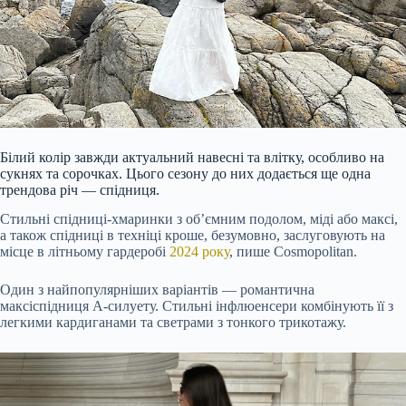
Білий колір завжди актуальний навесні та влітку, особливо на
сукнях та сорочках. Цього сезону до них додається ще одна
трендова річ — спідниця.
Стильні спідниці-хмаринки з об’ємним подолом, міді або максі,
а також спідниці в техніці кроше, безумовно, заслуговують на
місце в літньому гардеробі
2024 року
, пише Cosmopolitan.
Один з найпопулярніших варіантів — романтична
максіспідниця А-силуету. Стильні інфлюенсери комбінують її з
легкими кардиганами та светрами з тонкого трикотажу.