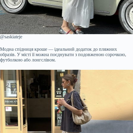
@saskiateje
Модна спідниця кроше — ідеальний додаток до пляжних
образів. У місті її можна поєднувати з подовженою сорочкою,
футболкою або лонгслівом.