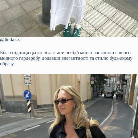
@linda.sza
Біла спідниця цього літа стане невід’ємною частиною вашого
модного гардеробу, додавши елегантності та стилю будь-якому
образу.