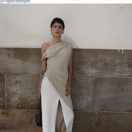
@capucinerqllrt