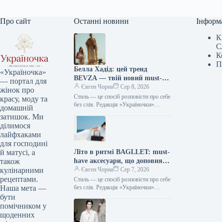
Про сайт
Останні новини
Інформ
К
С
К
П
Белла Хадід: цей тренд
«Україночка»
BEVZA — твій новий must-
— портал для
have сезону!
Євген Чорна
Сер 8, 2026
жінок про
Стиль — це спосіб розповісти про себе
красу, моду та
без слів. Редакція «Україночки»
домашній
уважно стежить за останніми
затишок. Ми
тенденціями, і сьогодні ми
ділимося
підготували…
лайфхаками
для господині
Літо в ритмі BAGLLET: must-
й матусі, а
have аксесуари, що доповнять
також
твій фешн-образ
Євген Чорна
Сер 7, 2026
кулінарними
рецептами.
Стиль — це спосіб розповісти про себе
без слів. Редакція «Україночки»
Наша мета —
уважно стежить за останніми
бути
тенденціями, і сьогодні ми
помічником у
підготували…
щоденних