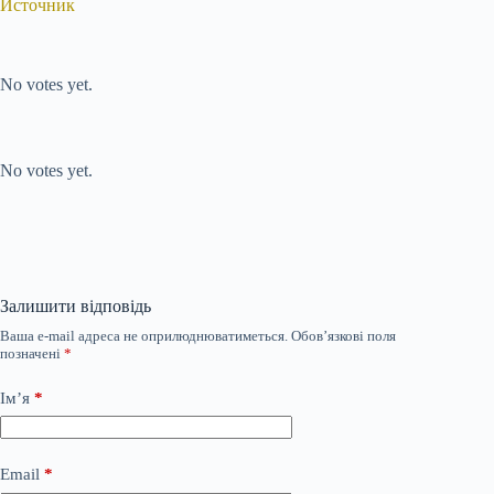
Источник
Submit Rating
Rate this item:
No votes yet.
Submit Rating
Rate this item:
No votes yet.
Залишити відповідь
Ваша e-mail адреса не оприлюднюватиметься.
Обов’язкові поля
позначені
*
Ім’я
*
Email
*