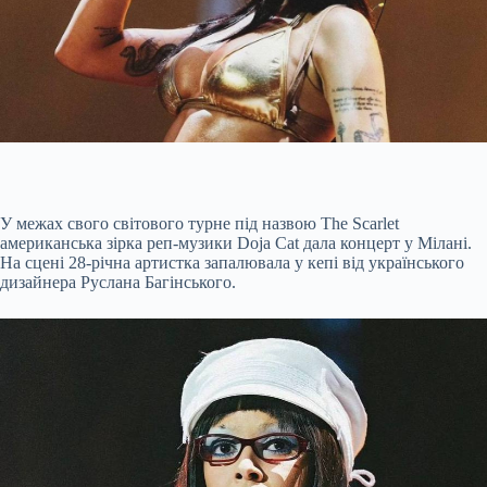
У межах свого світового турне під назвою The Scarlet
американська зірка реп-музики Doja Cat дала концерт у Мілані.
На сцені 28-річна артистка запалювала у кепі від українського
дизайнера Руслана Багінського.