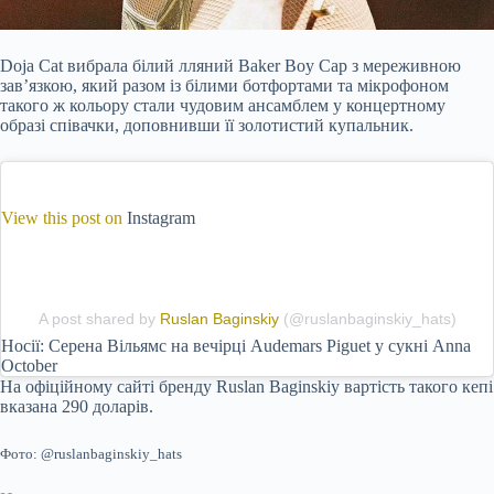
Doja Cat вибрала білий лляний Baker Boy Cap з мереживною
зав’язкою, який разом із білими ботфортами та мікрофоном
такого ж кольору стали чудовим ансамблем у концертному
образі співачки, доповнивши її золотистий купальник.
View this
post on
Instagram
A post shared by
Ruslan Baginskiy
(@ruslanbaginskiy_hats)
Носії: Серена Вільямс на вечірці Audemars Piguet у сукні Anna
October
На офіційному сайті бренду Ruslan Baginskiy вартість такого кепі
вказана 290 доларів.
Фото: @ruslanbaginskiy_hats