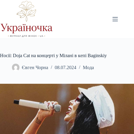
Перейти
до
вмісту
Носії: Doja Cat на концерті у Мілані в кепі Baginskiy
Євген Чорна
08.07.2024
Мода