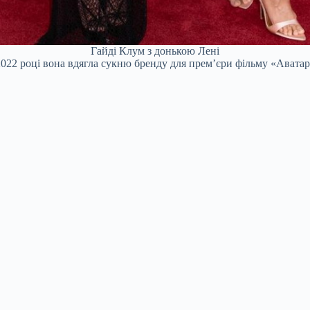
Гайді Клум з донькою Лені
2022 році вона вдягла сукню бренду для прем’єри фільму «Аватар 