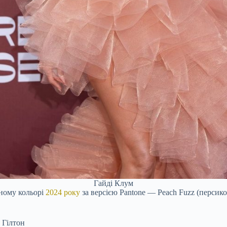
Гайді Клум
ному кольорі
2024 року
за версією Pantone — Peach Fuzz (персиков
 Гілтон