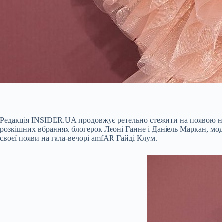
Редакція INSIDER.UA продовжує ретельно стежити на появою на
розкішних вбраннях блогерок Леоні Ганне і Даніель Маркан, мод
своєї появи на гала-вечорі amfAR Гайді Клум.