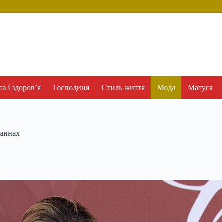
а і здоров’я
Господиня
Стиль життя
Мода
Матуся
Каннах