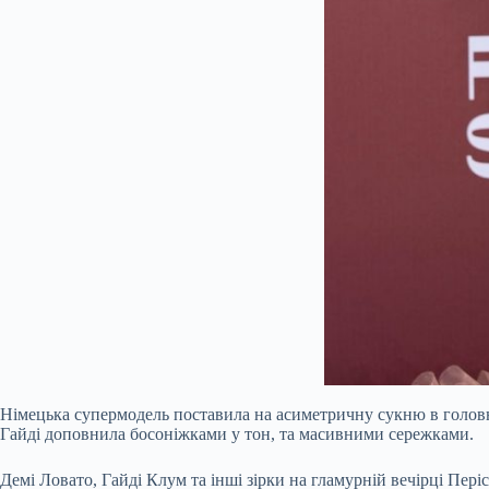
Німецька супермодель поставила на асиметричну сукню в голов
Гайді доповнила босоніжками у тон, та масивними сережками.
Демі Ловато, Гайді Клум та інші зірки на гламурній вечірці Періс