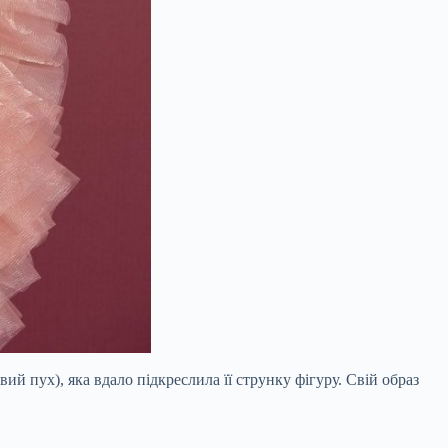
ий пух), яка вдало підкреслила її струнку фігуру. Свій образ