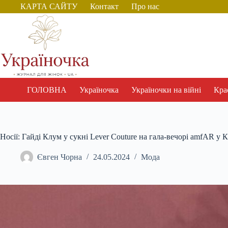
Перейти
КАРТА САЙТУ
Контакт
Про нас
до
вмісту
ГОЛОВНА
Україночка
Україночки на війні
Крас
Носії: Гайді Клум у сукні Lever Couture на гала-вечорі amfAR у 
Євген Чорна
24.05.2024
Мода