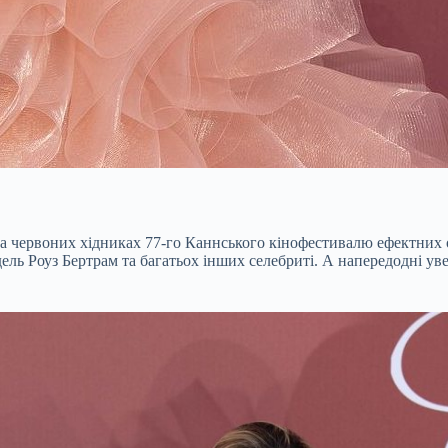
 червоних хідниках 77-го Каннського кінофестивалю ефектних 
ель Роуз Бертрам та багатьох інших селебриті. А напередодні ув