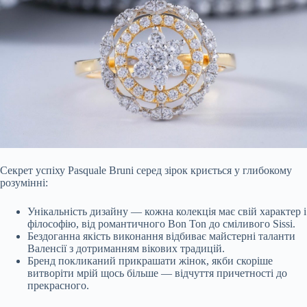
Секрет успіху Pasquale Bruni серед зірок криється у глибокому
розумінні:
Унікальність дизайну — кожна колекція має свій характер і
філософію, від романтичного Bon Ton до сміливого Sissi.
Бездоганна якість виконання відбиває майстерні таланти
Валенсії з дотриманням вікових традицій.
Бренд покликаний прикрашати жінок, якби скоріше
витворіти мрій щось більше — відчуття причетності до
прекрасного.