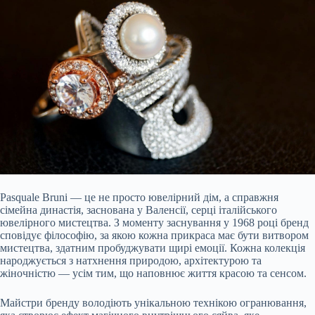
Pasquale Bruni — це не просто ювелірний дім, а справжня
сімейна династія, заснована у Валенсії, серці італійського
ювелірного мистецтва. З моменту заснування у 1968 році бренд
сповідує філософію, за якою кожна прикраса має бути витвором
мистецтва, здатним пробуджувати щирі емоції. Кожна колекція
народжується з натхнення природою, архітектурою та
жіночністю — усім тим, що наповнює життя красою та сенсом.
Майстри бренду володіють унікальною технікою огранювання,