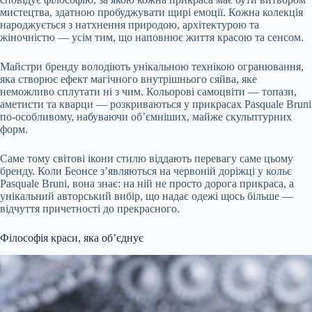
мистецтва, здатною пробуджувати щирі емоції. Кожна колекція
народжується з натхнення природою, архітектурою та
жіночністю — усім тим, що наповнює життя красою та сенсом.
Майстри бренду володіють унікальною технікою огранювання,
яка створює ефект магічного внутрішнього сяйва, яке
неможливо сплутати ні з чим. Кольорові самоцвіти — топази,
аметисти та кварци — розкриваються у прикрасах Pasquale Bruni
по-особливому, набуваючи об’ємніших, майже скульптурних
форм.
Саме тому світові ікони стилю віддають перевагу саме цьому
бренду. Коли Беонсе з’являються на червоній доріжці у кольє
Pasquale Bruni, вона знає: на ній не просто дорога прикраса, а
унікальний авторський вибір, що надає одежі щось більше —
відчуття причетності до прекрасного.
Філософія краси, яка об’єднує