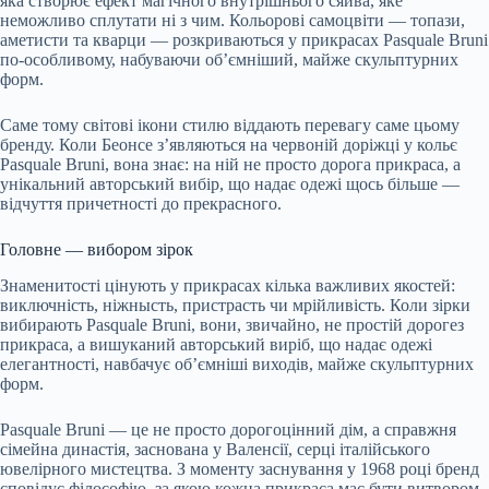
яка створює ефект магічного внутрішнього сяйва, яке
неможливо сплутати ні з чим. Кольорові самоцвіти — топази,
аметисти та кварци — розкриваються у прикрасах Pasquale Bruni
по-особливому, набуваючи об’ємніший, майже скульптурних
форм.
Саме тому світові ікони стилю віддають перевагу саме цьому
бренду. Коли Беонсе з’являються на червоній доріжці у кольє
Pasquale Bruni, вона знає: на ній не просто дорога прикраса, а
унікальний авторський вибір, що надає одежі щось більше —
відчуття причетності до прекрасного.
Головне — вибором зірок
Знаменитості цінують у прикрасах кілька важливих якостей:
виключність, ніжнысть, пристрасть чи мрійливість. Коли зірки
вибирають Pasquale Bruni, вони, звичайно, не простій дорогез
прикраса, а вишуканий авторський виріб, що надає одежі
елегантності, навбачує об’ємніші виходів, майже скульптурних
форм.
Pasquale Bruni — це не просто дорогоцінний дім, а справжня
сімейна династія, заснована у Валенсії, серці італійського
ювелірного мистецтва. З моменту заснування у 1968 році бренд
сповідує філософію, за якою кожна прикраса має бути витвором