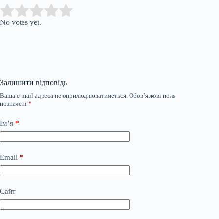
Submit Rating
Rate this item:
No votes yet.
Залишити відповідь
Ваша e-mail адреса не оприлюднюватиметься.
Обов’язкові поля
позначені
*
Ім’я
*
Email
*
Сайт