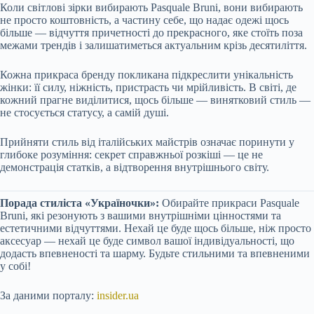
Коли світлові зірки вибирають Pasquale Bruni, вони вибирають
не просто коштовність, а частину себе, що надає одежі щось
більше — відчуття причетності до прекрасного, яке стоїть поза
межами трендів і залишатиметься актуальним крізь десятиліття.
Кожна прикраса бренду покликана підкреслити унікальність
жінки: її силу, ніжність, пристрасть чи мрійливість. В світі, де
кожний прагне виділитися, щось більше — винятковий стиль —
не стосується статусу, а самій душі.
Прийняти стиль від італійських майстрів означає поринути у
глибоке розуміння: секрет справжньої розкіші — це не
демонстрація статків, а відтворення внутрішнього світу.
Порада стиліста «Україночки»:
Обирайте прикраси Pasquale
Bruni, які резонують з вашими внутрішніми цінностями та
естетичними відчуттями. Нехай це буде щось більше, ніж просто
аксесуар — нехай це буде символ вашої індивідуальності, що
додасть впевненості та шарму. Будьте стильними та впевненими
у собі!
За даними порталу:
insider.ua