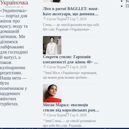
К
П
Літо в ритмі BAGLLET: must-
«Україночка»
have аксесуари, що доповнять
— портал для
твій фешн-образ
Євген Чорна
Сер 7, 2026
жінок про
Стиль — це спосіб розповісти про себе
красу, моду та
без слів. Редакція «Україночки»
домашній
уважно стежить за останніми
затишок. Ми
тенденціями, і сьогодні ми
ділимося
підготували…
лайфхаками
для господині
Секрети стилю: Гармонія
й матусі, а
елегантності для жінок 40+ від
також
топ-стилістки
Євген Чорна
Сер 6, 2026
кулінарними
рецептами.
“`html Ми в «Україночці» переконані,
що кожен день можна зробити
Наша мета —
особливим, якщо додати до нього
бути
трішки натхнення. Сьогодні ми
помічником у
розбираємося…
щоденних
жіночих
турботах.
Меган Маркл: еволюція
стилю від королівських рамок
до тренду тихої розкоші
Євген Чорна
Сер 6, 2026
“`html Стиль — це спосіб розповісти
про себе без слів. Редакція