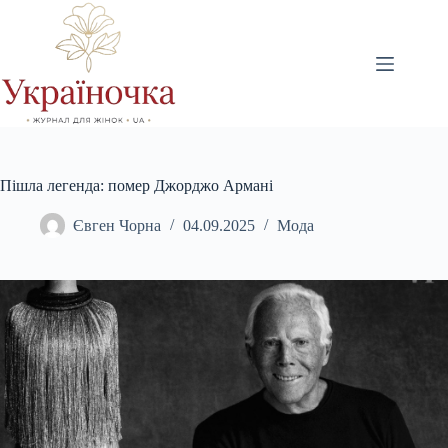
Перейти
до
вмісту
Пішла легенда: помер Джорджо Армані
Євген Чорна
04.09.2025
Мода