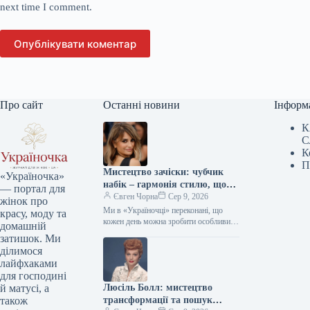
next time I comment.
Опублікувати коментар
Про сайт
Останні новини
Інформ
К
С
К
П
Мистецтво зачіски: чубчик
«Україночка»
набік – гармонія стилю, що
— портал для
надихає міленіалів та дивує
Євген Чорна
Сер 9, 2026
жінок про
зумерів
Ми в «Україночці» переконані, що
красу, моду та
кожен день можна зробити особливим,
домашній
якщо додати до нього трішки
затишок. Ми
натхнення. Сьогодні ми розбираємося
ділимося
в…
лайфхаками
для господині
Люсіль Болл: мистецтво
й матусі, а
трансформації та пошук
також