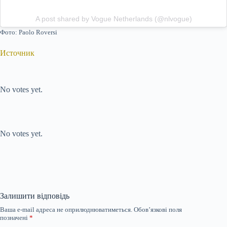
A post shared by Vogue Netherlands (@nlvogue)
Фото: Paolo Roversi
Источник
Submit Rating
Rate this item:
No votes yet.
Submit Rating
Rate this item:
No votes yet.
Залишити відповідь
Ваша e-mail адреса не оприлюднюватиметься.
Обов’язкові поля
позначені
*