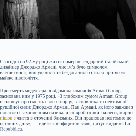
Сьогодні на 92-му році життя помер легендарний італійський
дизайнер Джорджо Армані, чиє ім’я було символом
елегантності, вишуканості та бездоганного стилю протягом
майже півстоліття.
Про смерть модельєра повідомила компанія Armani Group,
заснована ним у 1975 році. «З глибоким сумом Armani Group
оголошує про смерть свого творця, засновника та невтомної
рушійної сили: Джорджо Армані. Пан Армані, як його завжди з
повагою і захопленням називали співробітники
і
колеги, мирно
пішов з
життя в оточенні близьких. Він працював невтомно до
останніх днів», — йдеться в офіційній заяві, цитує видання La
Repubblica.