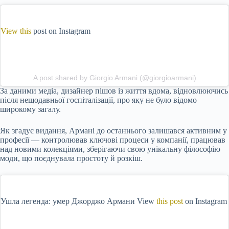
View this
post on Instagram
A post shared by Giorgio Armani (@giorgioarmani)
За даними медіа, дизайнер пішов із життя вдома, відновлюючись
після нещодавньої госпіталізації, про яку не було відомо
широкому загалу.
Як згадує видання, Армані до останнього залишався активним у
професії — контролював ключові процеси у компанії, працював
над новими колекціями, зберігаючи свою унікальну філософію
моди, що поєднувала простоту й розкіш.
Ушла легенда: умер Джорджо Армани View
this post
on Instagram