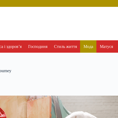
а і здоров’я
Господиня
Стиль життя
Мода
Матуся
Journey