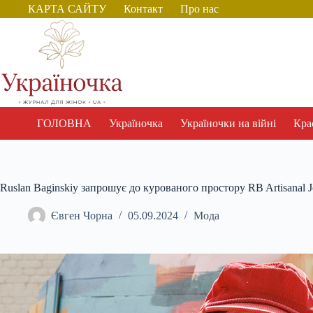
Перейти
КАРТА САЙТУ
Контакт
Про нас
до
вмісту
ГОЛОВНА
Україночка
Україночки на війні
Крас
Ruslan Baginskiy запрошує до курованого простору RB Artisanal 
Євген Чорна
05.09.2024
Мода