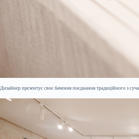
Дизайнер презентує своє бачення поєднання традиційного з суч