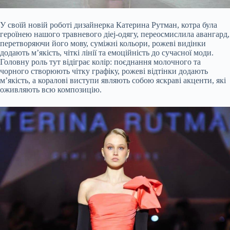
У своїй новій роботі дизайнерка Катерина Рутман, котра була
героїнею нашого травневого діej-одягу, переосмислила авангард,
перетворяючи його мову, суміжні кольори, рожеві видінки
додають м’якість, чіткі лінії та емоційність до сучасної моди.
Головну роль тут відіграє колір: поєднання молочного та
чорного створюють чітку графіку, рожеві відтінки додають
м’якість, а коралові виступи являють собою яскраві акценти, які
оживляють всю композицію.