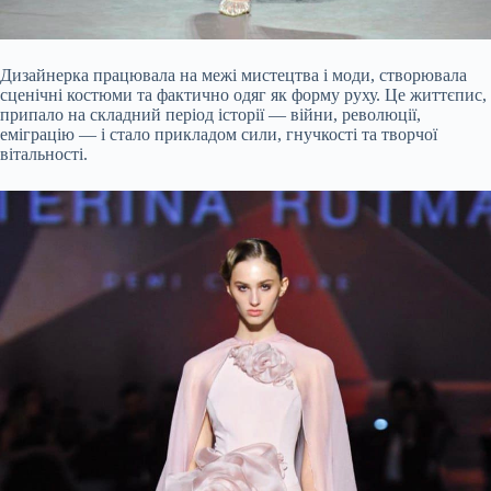
Дизайнерка працювала на межі мистецтва і моди, створювала
сценічні костюми та фактично одяг як форму руху. Це життєпис,
припало на складний період історії — війни, революції,
еміграцію — і стало прикладом сили, гнучкості та творчої
вітальності.