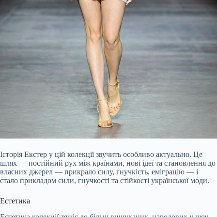
Історія Екстер у цій колекції звучить особливо актуально. Це
шлях — постійний рух між країнами, нові ідеї та становлення до
власних джерел — прикрало силу, гнучкість, еміграцію — і
стало прикладом сили, гнучкості та стійкості української моди.
Естетика
Естетика колекції тяжіє до більш вишуканих, народових у шоу