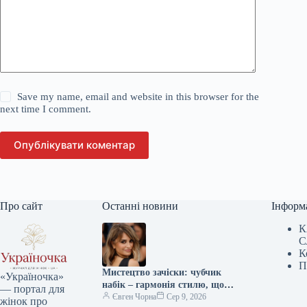
Save my name, email and website in this browser for the
next time I comment.
Опублікувати коментар
Про сайт
Останні новини
Інформ
К
С
К
П
Мистецтво зачіски: чубчик
«Україночка»
набік – гармонія стилю, що
— портал для
надихає міленіалів та дивує
Євген Чорна
Сер 9, 2026
жінок про