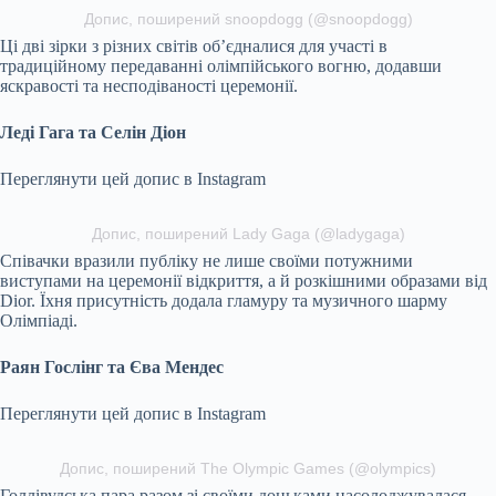
Допис, поширений snoopdogg (@snoopdogg)
Ці дві зірки з різних світів об’єдналися для участі в
традиційному передаванні олімпійського вогню, додавши
яскравості та несподіваності церемонії.
Леді Гага та Селін Діон
Переглянути цей допис в Instagram
Допис, поширений Lady Gaga (@ladygaga)
Співачки вразили публіку не лише своїми потужними
виступами на церемонії відкриття, а й розкішними образами від
Dior. Їхня присутність додала гламуру та музичного шарму
Олімпіаді.
Раян Гослінг та Єва Мендес
Переглянути цей допис в Instagram
Допис, поширений The Olympic Games (@olympics)
Голлівудська пара разом зі своїми доньками насолоджувалася