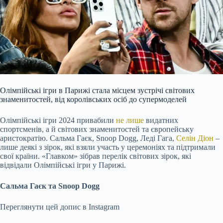
Олімпійські ігри в Парижі стала місцем зустрічі світових
знаменитостей, від королівських осіб до супермоделей
Олімпійські ігри 2024 привабили
не лише
видатних
спортсменів, а й світових знаменитостей та європейську
аристократію. Сальма Гаєк, Snoop Dogg, Леді Гага,
Селін Діон
–
лише деякі з зірок, які взяли участь у церемоніях та підтримали
свої країни. «Главком» зібрав перелік світових зірок, які
відвідали Олімпійські ігри у Парижі.
Сальма Гаєк та Snoop Dogg
Переглянути цей допис в Instagram