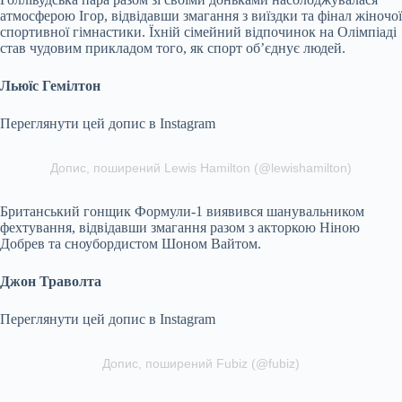
атмосферою Ігор, відвідавши змагання з виїздки та фінал жіночої
спортивної гімнастики. Їхній сімейний відпочинок на Олімпіаді
став чудовим прикладом того, як спорт об’єднує людей.
Льюїс Гемілтон
Переглянути цей допис в Instagram
Допис, поширений Lewis Hamilton (@lewishamilton)
Британський гонщик Формули-1 виявився шанувальником
фехтування, відвідавши змагання разом з акторкою Ніною
Добрев та сноубордистом Шоном Вайтом.
Джон Траволта
Переглянути цей допис в Instagram
Допис, поширений Fubiz (@fubiz)