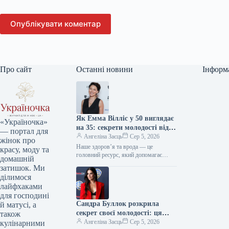
Опублікувати коментар
Про сайт
Останні новини
Інформ
Як Емма Вілліс у 50 виглядає
«Україночка»
на 35: секрети молодості від
— портал для
зірки
Ангеліна Заєць
Сер 5, 2026
жінок про
Наше здоров’я та врода — це
красу, моду та
головний ресурс, який допомагає
домашній
відчувати себе впевнено кожного дня.
затишок. Ми
Редакція «Україночки» підготувала
ділимося
для вас…
лайфхаками
для господині
Сандра Буллок розкрила
й матусі, а
секрет своєї молодості: ця
також
звичка дивує світ
Ангеліна Заєць
Сер 5, 2026
кулінарними