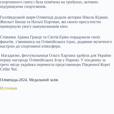
спортивного свята і була помічена на трибунах, активно
підтримуючи спортсменів.
Голлівудський шарм Олімпіаді додали акторки Ніколь Кідман,
Жюльєт Бінош та Наталі Портман, які своєю присутністю
привернули увагу шанувальників кіно.
Співачки Аріана Гранде та Сінтія Еріво порадували своїх
фанатів, з’явившись на Олімпійських іграх, додавши музичного
настрою до спортивної атмосфери.
Нагадаємо, фехтувальниця Ольга Харлана здобула для України
першу нагороду Олімпійських Ігор у Парижі. У поєдинку за
третє місце українка перемогла представницю Південної Кореї
Себін Чої.
Олімпіада-2024. Медальний залік
Источник