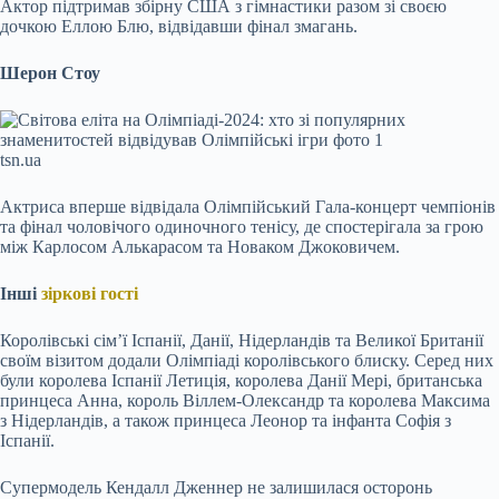
Актор підтримав збірну США з гімнастики разом зі своєю
дочкою Еллою Блю, відвідавши фінал змагань.
Шерон Стоу
tsn.ua
Актриса вперше відвідала Олімпійський Гала-концерт чемпіонів
та фінал чоловічого одиночного тенісу, де спостерігала за грою
між Карлосом Алькарасом та Новаком Джоковичем.
Інші
зіркові гості
Королівські сім’ї Іспанії, Данії, Нідерландів та Великої Британії
своїм візитом додали Олімпіаді королівського блиску. Серед них
були королева Іспанії Летиція, королева Данії Мері, британська
принцеса Анна, король Віллем-Олександр та королева Максима
з Нідерландів, а також принцеса Леонор та інфанта Софія з
Іспанії.
Супермодель Кендалл Дженнер не залишилася осторонь