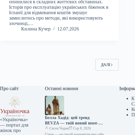
опинилися в складних життєвих обставинах.
Історія про експлуатацію українських біженок в
Іспанії для відмивання коштів змушує
замислитись про методи, які використовують
злочинці,…
Килина Кучер
12.07.2026
ДАЛІ
Про сайт
Останні новини
Інформ
К
С
К
П
Белла Хадід: цей тренд
«Україночка»
BEVZA — твій новий must-
— портал для
have сезону!
Євген Чорна
Сер 8, 2026
жінок про
Стиль — це спосіб розповісти про себе