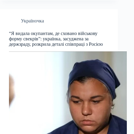
Україночка
“Я видала окупантам, де сховано військову
форму свекрів”: українка, засуджена за
держзраду, розкрила деталі співпраці з Росією