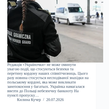
Редакція «Україночки» не може оминути
увагою події, що стосуються безпеки та
перетину кордону наших співвітчизниць. Цього
разу новина стосується несподіваної знахідки на
польському кордоні, яка може викликати
занепокоєння у багатьох. Українка намагалася
ввезти до Польщі небезпечну банкноту На
пункті пропуску…
Килина Кучер
20.07.2026