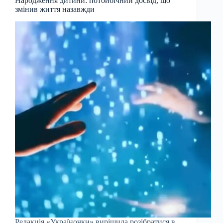
Народження дитини: потойбічний досвід, що
змінив життя назавжди
Редакція «Україночки» вирішила розібратися в