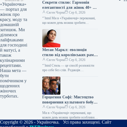
Секрети стилю: Гармонія
«Україночка»
елегантності для жінок 40+ від
— портал для
топ-стилістки
Євген Чорна
Сер 6, 2026
жінок про
“`html Ми в «Україночці» переконані,
красу, моду та
що кожен день можна зробити
домашній
особливим, якщо додати до нього
затишок. Ми
трішки натхнення. Сьогодні ми
ділимося
розбираємося…
лайфхаками
для господині
Меган Маркл: еволюція
й матусі, а
стилю від королівських рамок
також
до тренду тихої розкоші
Євген Чорна
Сер 6, 2026
кулінарними
рецептами.
“`html Стиль — це спосіб розповісти
про себе без слів. Редакція
Наша мета —
«Україночки» уважно стежить за
бути
останніми тенденціями, і сьогодні
помічником у
ми…
щоденних
жіночих
турботах.
Герцогиня Софі: Мистецтво
повернення культового бобу
90-х у новій грані розкішної
Євген Чорна
Сер 6, 2026
гармонії
Ми в «Україночці» переконані, що
кожен день можна зробити особливим,
Copyright © 2026 - Україночка. Усі права захищені. Сайт
якщо додати до нього трішки
натхнення. Сьогодні ми розбираємося