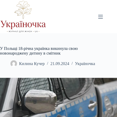
Перейти
до
вмісту
У Польщі 18-річна українка викинула свою
новонароджену дитину в смітник
Килина Кучер
21.09.2024
Україночка