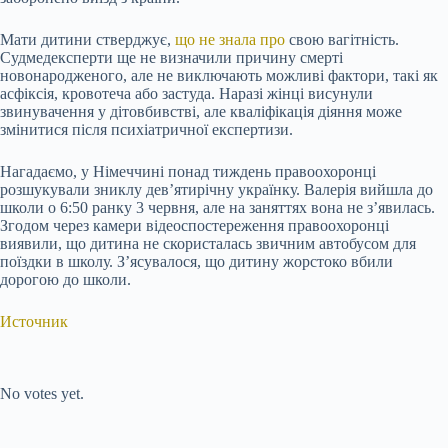
Мати дитини стверджує,
що не
знала про
свою вагітність.
Судмедексперти ще не визначили причину смерті
новонародженого, але не виключають можливі фактори, такі як
асфіксія, кровотеча або застуда. Наразі жінці висунули
звинувачення у дітовбивстві, але кваліфікація діяння може
змінитися після психіатричної експертизи.
Нагадаємо, у Німеччині понад тиждень правоохоронці
розшукували зниклу дев’ятирічну українку. Валерія вийшла до
школи о 6:50 ранку 3 червня, але на заняттях вона не з’явилась.
Згодом через камери відеоспостереження правоохоронці
виявили, що дитина не скористалась звичним автобусом для
поїздки в школу. З’ясувалося, що дитину жорстоко вбили
дорогою до школи.
Источник
Submit Rating
Rate this item:
No votes yet.
Submit Rating
Rate this item: