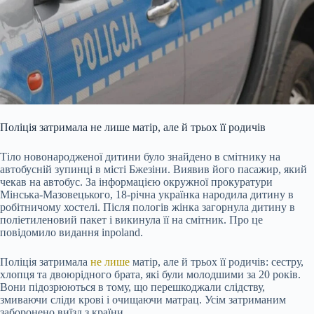
Поліція затримала не лише матір, але й трьох її родичів
Тіло новонародженої дитини було знайдено в смітнику на
автобусній зупинці в місті Бжезіни. Виявив його пасажир, який
чекав на автобус. За інформацією окружної прокуратури
Мінська-Мазовецького, 18-річна українка народила дитину в
робітничому хостелі. Після пологів жінка загорнула дитину в
поліетиленовий пакет і викинула її на смітник. Про це
повідомило видання inpoland.
Поліція затримала
не лише
матір, але й трьох її родичів: сестру,
хлопця та двоюрідного брата, які були молодшими за 20 років.
Вони підозрюються в тому, що перешкоджали слідству,
змиваючи сліди крові і очищаючи матрац. Усім затриманим
заборонено виїзд з країни.