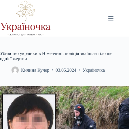
Перейти
до
вмісту
Убивство українки в Німеччині: поліція знайшла тіло ще
однієї жертви
Килина Кучер
03.05.2024
Україночка