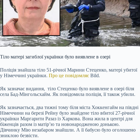
Тіло матері загиблої українки було виявлене в озері
Поліція знайшла тіло 51-річної Марини Стеценко, матері убитої
у Німеччині українки.
Про це повідомляє
Bild.
Як зазначає видання, тіло Стеценко було виявлене в озері біля
села Бад-Мінгольсхайм. Як повідомила поліція, її також убили.
Як зазначається, два тижні тому біля міста Хоккенгайм на півдні
Німеччини на березі Рейну було знайдене тіло вбитої 27-річної
українки Маргарити Разаз із Харкова. Вона жила в центрі для
біженців разом із матір’ю та новонародженою донькою.
Дівчинку Мію незабаром знайшли. А її бабусю було оголошено
зниклою безвісти.