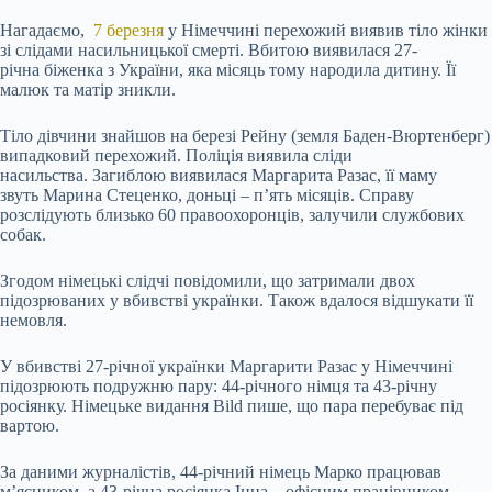
Нагадаємо,
7 березня
у Німеччині перехожий виявив тіло жінки
зі слідами насильницької смерті. Вбитою виявилася 27-
річна біженка з України, яка місяць тому народила дитину. Її
малюк та матір зникли.
Тіло дівчини знайшов на березі Рейну (земля Баден-Вюртенберг)
випадковий перехожий. Поліція виявила сліди
насильства. Загиблою виявилася Маргарита Разас, її маму
звуть Марина Стеценко, доньці – п’ять місяців. Справу
розслідують близько 60 правоохоронців, залучили службових
собак.
Згодом німецькі слідчі повідомили, що затримали двох
підозрюваних у вбивстві українки. Також вдалося відшукати її
немовля.
У вбивстві 27-річної українки Маргарити Разас у Німеччині
підозрюють подружню пару: 44-річного німця та 43-річну
росіянку. Німецьке видання Bild пише, що пара перебуває під
вартою.
За даними журналістів, 44-річний німець Марко працював
м’ясником, а 43-річна росіянка Інна – офісним працівником.