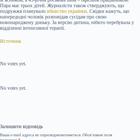
Пара має трьох дітей. Журналісти також стверджують, що
подружжя планувало
вбивство українки
. Свідки кажуть, що
напередодні чоловік розповідав сусідам про свою
новонароджену доньку. За версію дитина, нібито перебувала у
відділенні інтенсивної терапії.
Источник
Submit Rating
Rate this item:
No votes yet.
Submit Rating
Rate this item:
No votes yet.
Залишити відповідь
Ваша e-mail адреса не оприлюднюватиметься.
Обов’язкові поля
позначені
*