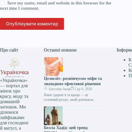
Save my name, email and website in this browser for the
next time I comment.
Опублікувати коментар
Про сайт
Останні новини
Інформ
К
С
К
П
Целюліт: розвінчуємо міфи та
«Україночка»
знаходимо ефективні рішення
— портал для
Ангеліна Заєць
Сер 9, 2026
жінок про
Наше здоров’я та врода — це
красу, моду та
головний ресурс, який допомагає
домашній
відчувати себе впевнено кожного дня.
затишок. Ми
Редакція «Україночки» підготувала
ділимося
для вас…
лайфхаками
для господині
Белла Хадід: цей тренд
й матусі, а