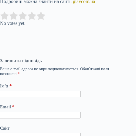
Подробиці можна знайти на сайті:
glavcom.ua
Submit Rating
Rate this item:
No votes yet.
Залишити відповідь
Ваша e-mail адреса не оприлюднюватиметься.
Обов’язкові поля
позначені
*
Ім’я
*
Email
*
Сайт