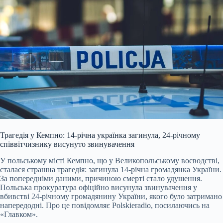
Трагедія у Кемпно: 14-річна українка загинула, 24-річному
співвітчизнику висунуто звинувачення
У польському місті Кемпно, що у Великопольському воєводстві,
сталася страшна трагедія: загинула 14-річна громадянка України.
За попередніми даними, причиною смерті стало удушення.
Польська прокуратура офіційно висунула звинувачення у
вбивстві 24-річному громадянину України, якого було затримано
напередодні. Про це повідомляє Рolskieradio, посилаючись на
«Главком».