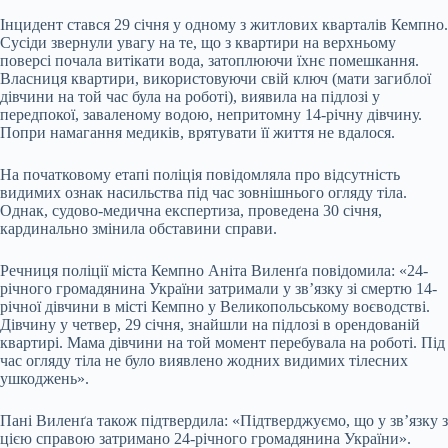
Інцидент стався 29 січня у одному з житлових кварталів Кемпно.
Сусіди звернули увагу на те, що з квартири на верхньому
поверсі почала витікати вода, затоплюючи їхнє помешкання.
Власниця квартири, використовуючи свій ключ (мати загиблої
дівчини на той час була на роботі), виявила на підлозі у
передпокої, заваленому водою, непритомну 14-річну дівчину.
Попри намагання медиків, врятувати її життя не вдалося.
На початковому етапі поліція повідомляла про відсутність
видимих ознак насильства під час зовнішнього огляду тіла.
Однак, судово-медична експертиза, проведена 30 січня,
кардинально змінила обставини справи.
Речниця поліції міста Кемпно Аніта Вилeнґа повідомила: «24-
річного громадянина України затримали у зв’язку зі смертю 14-
річної дівчини в місті Кемпно у Великопольському воєводстві.
Дівчину у четвер, 29 січня, знайшли на підлозі в орендованій
квартирі. Мама дівчини на той момент перебувала на роботі. Під
час огляду тіла не було виявлено жодних видимих тілесних
ушкоджень».
Пані Вилeнґа також підтвердила: «Підтверджуємо, що у зв’язку з
цією справою затримано 24-річного громадянина України».