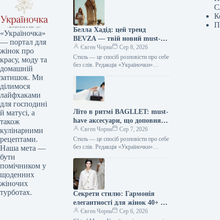
С
К
П
Белла Хадід: цей тренд
«Україночка»
BEVZA — твій новий must-
— портал для
have сезону!
Євген Чорна
Сер 8, 2026
жінок про
Стиль — це спосіб розповісти про себе
красу, моду та
без слів. Редакція «Україночки»
домашній
уважно стежить за останніми
затишок. Ми
тенденціями, і сьогодні ми
ділимося
підготували…
лайфхаками
для господині
Літо в ритмі BAGLLET: must-
й матусі, а
have аксесуари, що доповнять
також
твій фешн-образ
Євген Чорна
Сер 7, 2026
кулінарними
рецептами.
Стиль — це спосіб розповісти про себе
без слів. Редакція «Україночки»
Наша мета —
уважно стежить за останніми
бути
тенденціями, і сьогодні ми
помічником у
підготували…
щоденних
жіночих
турботах.
Секрети стилю: Гармонія
елегантності для жінок 40+ від
топ-стилістки
Євген Чорна
Сер 6, 2026