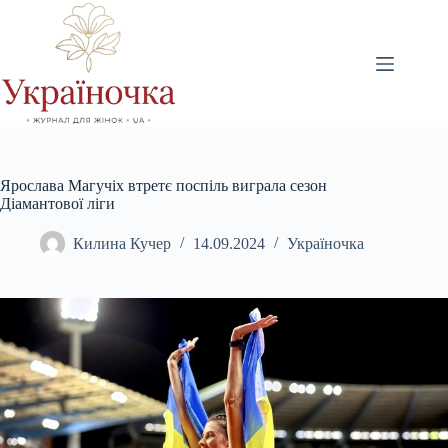
Перейти
до
вмісту
Ярослава Магучіх втретє поспіль виграла сезон
Діамантової ліги
Килина Кучер
14.09.2024
Україночка