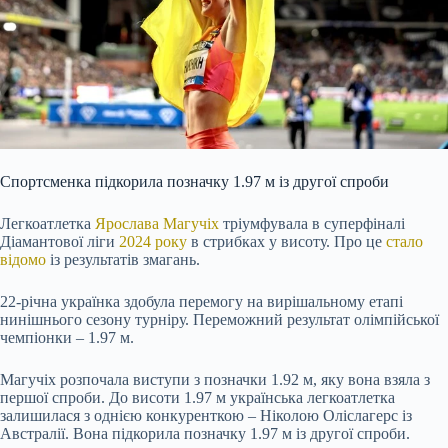
Спортсменка підкорила позначку 1.97 м із другої спроби
Легкоатлетка
Ярослава Магучіх
тріумфувала в суперфіналі
Діамантової ліги
2024 року
в стрибках у висоту. Про це
стало
відомо
із результатів змагань.
22-річна українка здобула перемогу на вирішальному етапі
нинішнього сезону турніру. Переможний результат олімпійської
чемпіонки – 1.97 м.
Магучіх розпочала виступи з позначки 1.92 м, яку вона взяла з
першої спроби. До висоти 1.97 м українська легкоатлетка
залишилася з однією конкуренткою – Ніколою Оліслагерс із
Австралії. Вона підкорила позначку 1.97 м із другої спроби.