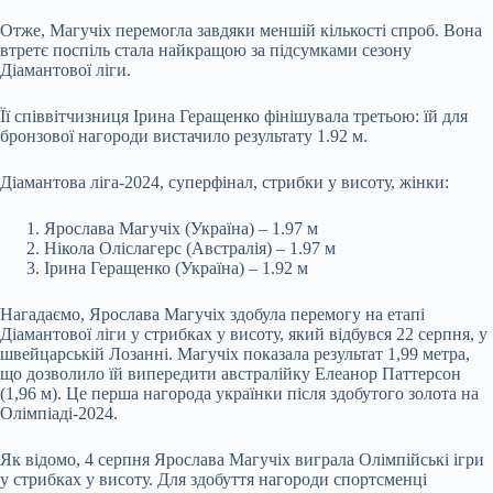
Отже, Магучіх перемогла завдяки меншій кількості спроб. Вона
втретє поспіль стала найкращою за підсумками сезону
Діамантової ліги.
Її співвітчизниця Ірина Геращенко фінішувала третьою: їй для
бронзової нагороди вистачило результату 1.92 м.
Діамантова ліга-2024, суперфінал, стрибки у висоту, жінки:
Ярослава Магучіх (Україна) – 1.97 м
Нікола Оліслагерс (Австралія) – 1.97 м
Ірина Геращенко (Україна) – 1.92 м
Нагадаємо, Ярослава Магучіх здобула перемогу на етапі
Діамантової ліги у стрибках у висоту, який відбувся 22 серпня, у
швейцарській Лозанні. Магучіх показала результат 1,99 метра,
що дозволило їй випередити австралійку Елеанор Паттерсон
(1,96 м). Це перша нагорода українки після здобутого золота на
Олімпіаді-2024.
Як відомо, 4 серпня Ярослава Магучіх виграла Олімпійські ігри
у стрибках у висоту. Для здобуття нагороди спортсменці