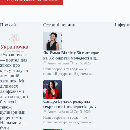
Про сайт
Останні новини
Інформ
Як Емма Вілліс у 50 виглядає
«Україночка»
на 35: секрети молодості від
— портал для
зірки
Ангеліна Заєць
Сер 5, 2026
жінок про
Наше здоров’я та врода — це
красу, моду та
головний ресурс, який допомагає
домашній
відчувати себе впевнено кожного дня.
затишок. Ми
Редакція «Україночки» підготувала
ділимося
для вас…
лайфхаками
для господині
Сандра Буллок розкрила
й матусі, а
секрет своєї молодості: ця
також
звичка дивує світ
Ангеліна Заєць
Сер 5, 2026
кулінарними
рецептами.
Наше здоров’я та врода — це
головний ресурс, який допомагає
Наша мета —
відчувати себе впевнено кожного дня.
бути