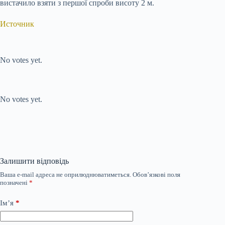
вистачило взяти з першої спроби висоту 2 м.
Источник
Submit Rating
Rate this item:
No votes yet.
Submit Rating
Rate this item:
No votes yet.
Залишити відповідь
Ваша e-mail адреса не оприлюднюватиметься.
Обов’язкові поля
позначені
*
Ім’я
*