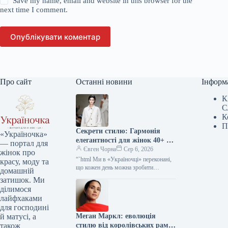
Save my name, email and website in this browser for the
next time I comment.
Опублікувати коментар
Про сайт
Останні новини
Інформ
К
С
К
П
Секрети стилю: Гармонія
«Україночка»
елегантності для жінок 40+ від
— портал для
топ-стилістки
Євген Чорна
Сер 6, 2026
жінок про
“`html Ми в «Україночці» переконані,
красу, моду та
що кожен день можна зробити
домашній
особливим, якщо додати до нього
затишок. Ми
трішки натхнення. Сьогодні ми
ділимося
розбираємося…
лайфхаками
для господині
Меган Маркл: еволюція
й матусі, а
стилю від королівських рамок
також