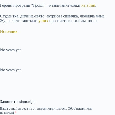
Героїні програми “Гроші” – незвичайні жінки
на війні
.
Студентка, дівчина-свято, актриса і співачка, любляча мама.
Журналісти запитали
у них
про життя в стилі амазонок.
Источник
Submit Rating
Rate this item:
No votes yet.
Submit Rating
Rate this item:
No votes yet.
Залишити відповідь
Ваша e-mail адреса не оприлюднюватиметься.
Обов’язкові поля
позначені
*