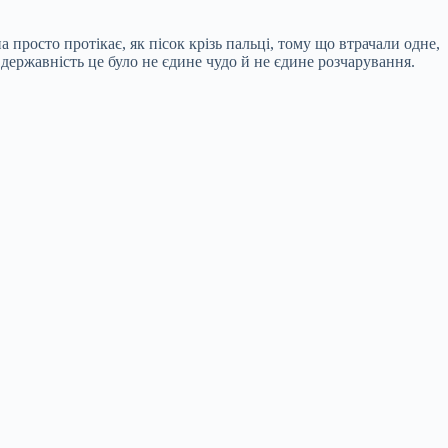
просто протікає, як пісок крізь пальці, тому що втрачали одне,
 державність це було не єдине чудо й не єдине розчарування.