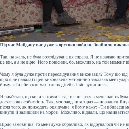
Під час Майдану вас дуже жорстоко побили. Знайшли виконав
Так, на жаль, не була розслідувана ця справа. Я не вважаю прит
це він, а я не вірю. Його повісили, бо, можливо, на той момент 
Чому я була дуже проти переслідування виконавця? Тому що від п
щоб я не падала) і цей виконавець методично завдавав мені ударі
йому: «Ти вбиваєш матір двох дітей». І він зупинився.
Я пам’ятаю, що коли я отямилася, то спочатку в мене навіть була 
досягла як особистість. Так, моє завдання зараз — повалити Янук
після того, як приходить оця думка, я йому кажу: «Ти вбиваєш ма
кинули й залишили на морозі. Можливо, віддали, що називається,
Щодо замовника, то мені дуже образливо, як відбувалося чи не в