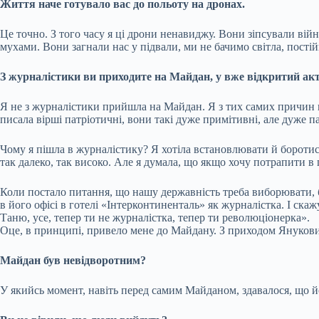
Життя наче готувало вас до польоту на дронах.
Це точно. З того часу я ці дрони ненавиджу. Вони зіпсували війн
мухами. Вони загнали нас у підвали, ми не бачимо світла, пості
З журналістики ви приходите на Майдан, у вже відкритий ак
Я не з журналістики прийшла на Майдан. Я з тих самих причин 
писала вірші патріотичні, вони такі дуже примітивні, але дуже п
Чому я пішла в журналістику? Я хотіла встановлювати й боротися
так далеко, так високо. Але я думала, що якщо хочу потрапити в
Коли постало питання, що нашу державність треба виборювати, бо
в його офісі в готелі «Інтерконтиненталь» як журналістка. І скажу
Таню, усе, тепер ти не журналістка, тепер ти революціонерка».
Оце, в принципі, привело мене до Майдану. З приходом Янукови
Майдан був невідворотним?
У якийсь момент, навіть перед самим Майданом, здавалося, що йо