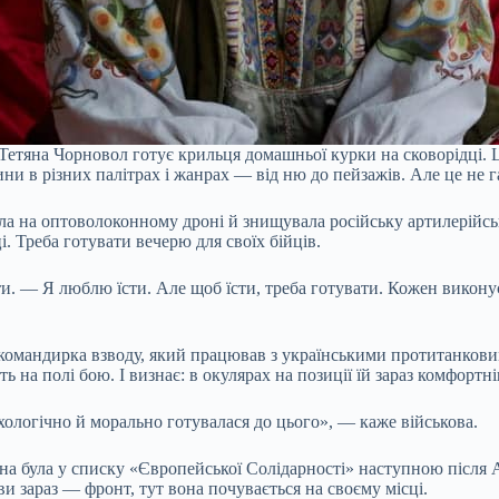
Тетяна Чорновол готує крильця домашньої курки на сковорідці. Ц
тини в різних палітрах і жанрах — від ню до пейзажів. Але це не
тала на оптоволоконному дроні й знищувала російську артилерійсь
. Треба готувати вечерю для своїх бійців.
ти. — Я люблю їсти. Але щоб їсти, треба готувати. Кожен викону
командирка взводу, який працював з українськими протитанковим
ь на полі бою. І визнає: в окулярах на позиції їй зараз комфортн
хологічно й морально готувалася до цього», — каже військова.
на була у списку «Європейської Солідарності» наступною після А
и зараз — фронт, тут вона почувається на своєму місці.