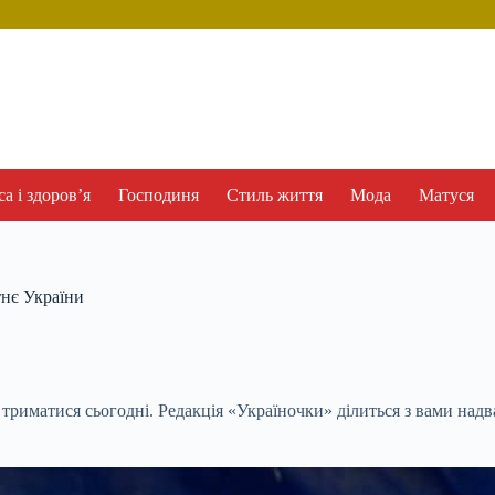
а і здоров’я
Господиня
Стиль життя
Мода
Матуся
тнє України
 триматися сьогодні. Редакція «Україночки» ділиться з вами над