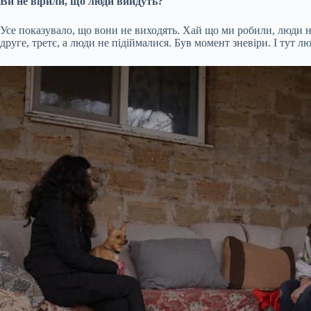
Ви не вірили, що люди вийдуть?
Усе показувало, що вони не виходять. Хай що ми робили, люди не 
друге, третє, а люди не підіймалися. Був момент зневіри. І тут 