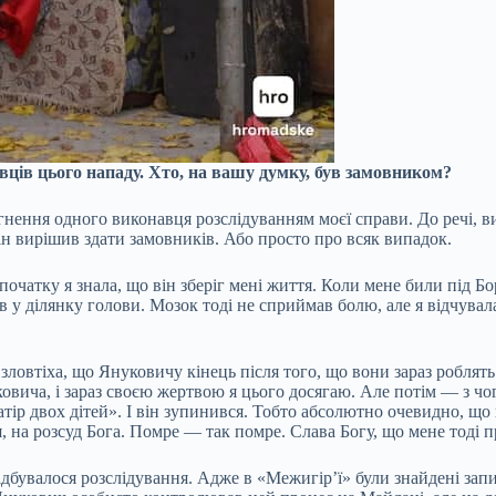
ців цього нападу. Хто, на вашу думку, був замовником?
ягнення одного виконавця розслідуванням моєї справи. До речі, 
він вирішив здати замовників. Або просто про всяк випадок.
очатку я знала, що він зберіг мені життя. Коли мене били під Б
в у ділянку голови. Мозок тоді не сприймав болю, але я відчувала
зловтіха, що Януковичу кінець після того, що вони зараз роблять.
овича, і зараз своєю жертвою я цього досягаю. Але потім — з чог
тір двох дітей». І він зупинився. Тобто абсолютно очевидно, що 
 на розсуд Бога. Помре — так помре. Слава Богу, що мене тоді п
ідбувалося розслідування. Адже в «Межигір’ї» були знайдені зап