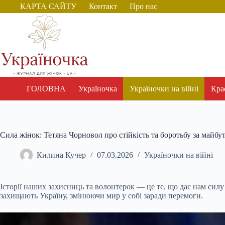
Перейти
КАРТА САЙТУ
Контакт
Про нас
до
вмісту
ГОЛОВНА
Україночка
Україночки на війні
Крас
Сила жінок: Тетяна Чорновол про стійкість та боротьбу за майбу
Килина Кучер
07.03.2026
Україночки на війні
Історії наших захисниць та волонтерок — це те, що дає нам силу
захищають Україну, змінюючи мир у собі заради перемоги.