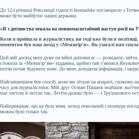
До 12-ї річниці Революції гідності hromadske поговорило з Тетян
може бути майбутнє нашої держави.
«Я з дитинства чекала на повномасштабний наступ росії на У
Коли я прийшла в журналістику, ви тоді вже були в політиці
моментом був ваш похід у «Межигір’я». Як узагалі вам спала 
Цей мій досвід мені дуже на війні допомагає — розвідати, зайти
стежила за «Межигір’ям» віддавна, щойно там з’явився Янукович. 
потім почав будувати нове. До мене доходила інформація, і щораз
Найсмішнішим був спосіб, коли ми літали на апараті, схожому н
часу для журналістики. Мій друг Осман Пашаєв знайшов льотчика
оце злетіли й летіли так. Летіти далеко було — з Труханового ост
Найприкріше, що це була зима, холод пекельний і похмура погода
можна було тільки так.