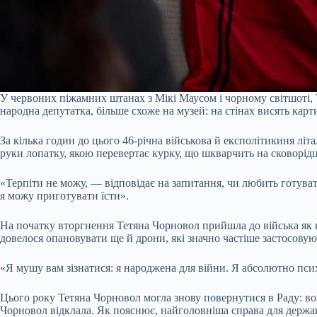
У червоних піжамних штанах з Мікі Маусом і чорному світшоті, 
народна депутатка, більше схоже на музей: на стінах висять кар
За кілька годин до цього 46-річна військова й експолітикиня лі
руки лопатку, якою перевертає курку, що шкварчить на сковорідці
«Терпіти не можу, — відповідає на запитання, чи любить готува
я можу приготувати їсти».
На початку вторгнення Тетяна Чорновол прийшла до війська як 
довелося опановувати ще й дрони, які значно частіше застосовуют
«Я мушу вам зізнатися: я народжена для війни. Я абсолютно пси
Цього року Тетяна Чорновол могла знову повернутися в Раду: во
Чорновол відклала. Як пояснює, найголовніша справа для держав