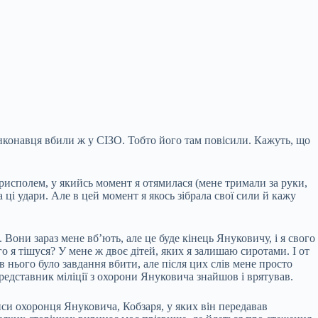
виконавця вбили ж у СІЗО. Тобто його там повісили. Кажуть, що
орисполем, у якийсь момент я отямилася (мене тримали за руки,
 ці удари. Але в цей момент я якось зібрала свої сили й кажу
 Вони зараз мене вб’ють, але це буде кінець Януковичу, і я свого
о я тішуся? У мене ж двоє дітей, яких я залишаю сиротами. І от
в нього було завдання вбити, але після цих слів мене просто
редставник міліції з охорони Януковича знайшов і врятував.
иси охоронця Януковича, Кобзаря, у яких він передавав