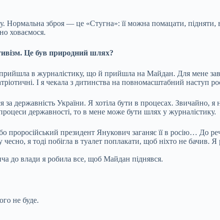
у. Нормальна зброя — це «Стугна»: її можна помацати, підняти, ві
йно ховаємося.
тивізм. Це був природний шлях?
прийшла в журналістику, що й прийшла на Майдан. Для мене зав
атріотичні. І я чекала з дитинства на повномасштабний наступ рос
 за державність України. Я хотіла бути в процесах. Звичайно, я 
 процеси державності, то в мене може бути шлях у журналістику.
 проросійський президент Янукович заганяє її в росію… До речі,
 чесно, я тоді побігла в туалет поплакати, щоб ніхто не бачив. Я 
ча до влади я робила все, щоб Майдан піднявся.
го не буде.