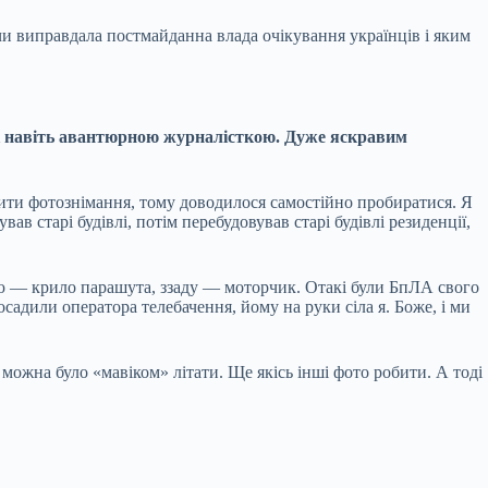
 чи виправдала постмайданна влада очікування українців і яким
ноді навіть авантюрною журналісткою. Дуже яскравим
робити фотознімання, тому доводилося самостійно пробиратися. Я
 старі будівлі, потім перебудовував старі будівлі резиденції,
бою — крило парашута, ззаду — моторчик. Отакі були БпЛА свого
адили оператора телебачення, йому на руки сіла я. Боже, і ми
можна було «мавіком» літати. Ще якісь інші фото робити. А тоді