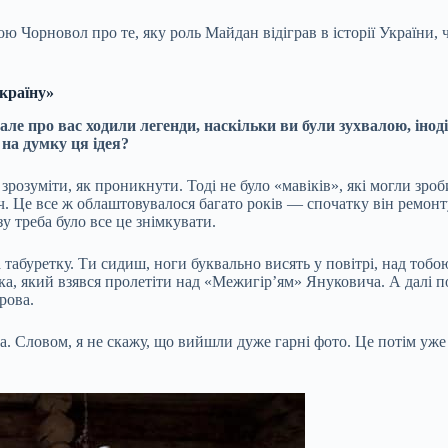
ою Чорновол про те, яку роль Майдан відіграв в історії України,
країну»
, але про вас ходили легенди, наскільки ви були зухвалою, і
на думку ця ідея?
, зрозуміти, як проникнути. Тоді не було «мавіків», які могли з
Це все ж облаштовувалося багато років — спочатку він ремонтував
у треба було все це знімкувати.
а табуретку. Ти сидиш, ноги буквально висять у повітрі, над то
, який взявся пролетіти над «Межигір’ям» Януковича. А далі пос
рова.
. Словом, я не скажу, що вийшли дуже гарні фото. Це потім уже 