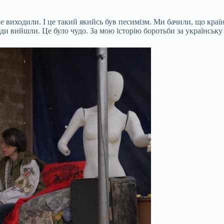
виходили. І це такий якийсь був песимізм. Ми бачили, що країна 
люди вийшли. Це було чудо. За мою історію боротьби за українську