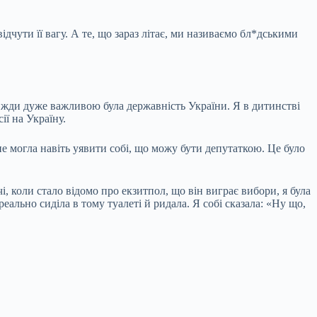
дчути її вагу. А те, що зараз літає, ми називаємо бл*дськими
жди дуже важливою була державність України. Я в дитинстві
ії на Україну.
не могла навіть уявити собі, що можу бути депутаткою. Це було
 коли стало відомо про екзитпол, що він виграє вибори, я була
реально сиділа в тому туалеті й ридала. Я собі сказала: «Ну що,