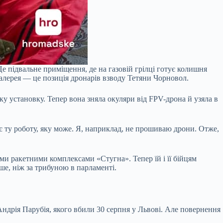
е підвальне приміщення, де на газовій грілці готує колишня
 галерея — це позиція дронарів взводу Тетяни Чорновол.
ку установку. Тепер вона зняла окуляри від FPV-дрона й узяла в
є ту роботу, яку може. Я, наприклад, не прошиваю дрони. Отже,
и ракетними комплексами «Стугна». Тепер їй і її бійцям
іше, ніж за трибуною в парламенті.
ндрія Парубія, якого вбили 30 серпня у Львові. Але повернення