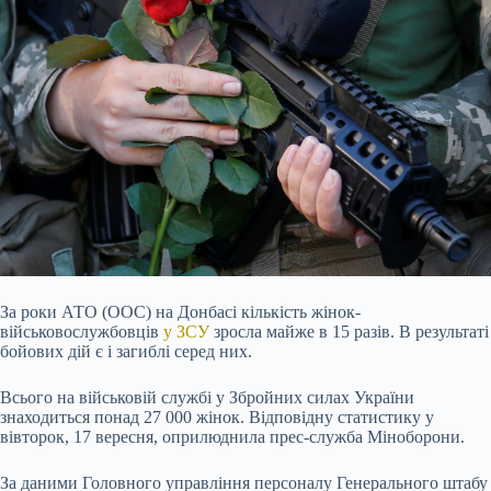
За роки АТО (ООС) на Донбасі кількість жінок-
військовослужбовців
у ЗСУ
зросла майже в 15 разів. В результаті
бойових дій є і загиблі серед них.
Всього на військовій службі у Збройних силах України
знаходиться понад 27 000 жінок. Відповідну статистику у
вівторок, 17 вересня, оприлюднила прес-служба Міноборони.
За даними Головного управління персоналу Генерального штабу