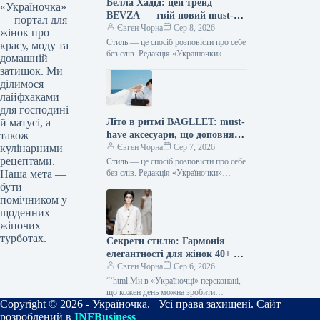
Белла Хадід: цей тренд
«Україночка»
BEVZA — твій новий must-
— портал для
have сезону!
Євген Чорна
Сер 8, 2026
жінок про
Стиль — це спосіб розповісти про себе
красу, моду та
без слів. Редакція «Україночки»
домашній
уважно стежить за останніми
затишок. Ми
тенденціями, і сьогодні ми
ділимося
підготували…
лайфхаками
для господині
Літо в ритмі BAGLLET: must-
й матусі, а
have аксесуари, що доповнять
також
твій фешн-образ
Євген Чорна
Сер 7, 2026
кулінарними
рецептами.
Стиль — це спосіб розповісти про себе
без слів. Редакція «Україночки»
Наша мета —
уважно стежить за останніми
бути
тенденціями, і сьогодні ми
помічником у
підготували…
щоденних
жіночих
турботах.
Секрети стилю: Гармонія
елегантності для жінок 40+ від
топ-стилістки
Євген Чорна
Сер 6, 2026
“`html Ми в «Україночці» переконані,
що кожен день можна зробити
Copyright © 2026 - Україночка. Усі права захищені. Сайт
особливим, якщо додати до нього
трішки натхнення. Сьогодні ми
розроблений в
INFBusiness