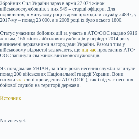
Збройних Сил України зараз в армії 27 074 жінок-
військовослужбовців, з них 949 – старші офіцери. Для
порівняння, в минулому році в армії проходили службу 24897, у
2017-му – понад 23 000, а в 2008 році їх було всього 1800.
Статус учасника бойових дій за участь в АТО/ООС надано 9916
жінкам, 166 жінок-військовослужбовців у період з 2014 року
відзначені державними нагородами України. Разом з тим у
військовому відомстві зазначають, що
під час
проведення АТО/
ООС загинули сім жінок-військовослужбовців.
Як повідомляв УНІАН, за п’ять років несення служби загинули
понад 200 військових Національної гвардії України. Вони
гинули
як в
зоні проведення АТО (ООС), так і під час несення
бойової служби на території держави.
Источник
Submit Rating
Rate this item:
No votes yet.
Submit Rating
Rate this item: