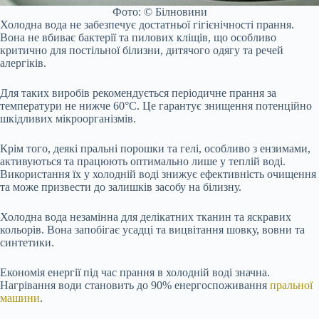
Фото: © Білновини
Холодна вода не забезпечує достатньої гігієнічності прання.
Вона не вбиває бактерії та пилових кліщів, що особливо
критично для постільної білизни, дитячого одягу та речей
алергіків.
Для таких виробів рекомендується періодичне прання за
температури не нижче 60°C. Це гарантує знищення потенційно
шкідливих мікроорганізмів.
Крім того, деякі пральні порошки та гелі, особливо з ензимами,
активуються та працюють оптимально лише у теплій воді.
Використання їх у холодній воді знижує ефективність очищення
та може призвести до залишків засобу на білизну.
Холодна вода незамінна для делікатних тканин та яскравих
кольорів. Вона запобігає усадці та вицвітання шовку, вовни та
синтетики.
Економія енергії під час прання в холодній воді значна.
Нагрівання води становить до 90% енергоспоживання
пральної
машини
.