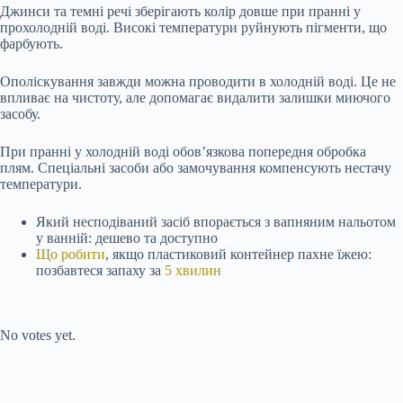
Джинси та темні речі зберігають колір довше при пранні у
прохолодній воді. Високі температури руйнують пігменти, що
фарбують.
Ополіскування завжди можна проводити в холодній воді. Це не
впливає на чистоту, але допомагає видалити залишки миючого
засобу.
При пранні у холодній воді обов’язкова попередня обробка
плям. Спеціальні засоби або замочування компенсують нестачу
температури.
Який несподіваний засіб впорається з вапняним нальотом
у ванній: дешево та доступно
Що робити
, якщо пластиковий контейнер пахне їжею:
позбавтеся запаху за
5 хвилин
Submit Rating
Rate this item:
No votes yet.
Submit Rating
Rate this item: