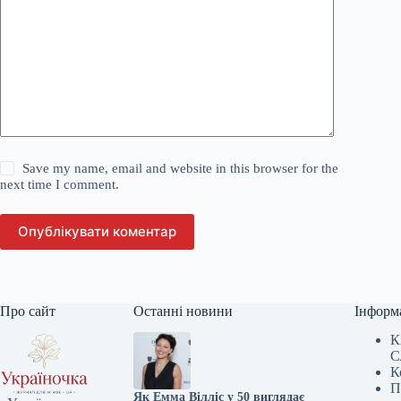
Save my name, email and website in this browser for the
next time I comment.
Опублікувати коментар
Про сайт
Останні новини
Інформ
К
С
К
П
Як Емма Вілліс у 50 виглядає