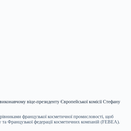
ли виконавчому віце-президенту Європейської
комісії Стефану
керівниками французької косметичної промисловості, щоб
ey та Французької федерації косметичних компаній (FEBEA).