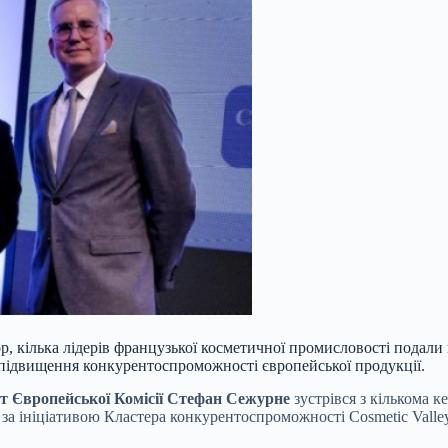
тор, кілька лідерів французької косметичної промисловості пода
підвищення конкурентоспроможності європейської продукції.
нт Європейської Комісії Стефан Сежурне
зустрівся з кількома 
а за ініціативою Кластера конкурентоспроможності Cosmetic Vall