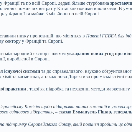
Франції та по всій Європі, дедалі більше стурбована
зростаючи
очення споживчих витрат у Китаї ключовими викликами. В умова
ь у Франції та майже 3 мільйони по всій Європі.
дставили низку пропозицій, що містяться в
Пакеті FEBEA для інд
у сектору у Франції та Європі.
ати міжнародний експорт шляхом
укладання нових угод про віл
ї, виробленої в Європі.
я існуючої системи
та до справедливого, науково обґрунтованог
мії та косметики, а також нова Директива про міські стічні вод
ної практики
, такої як підробка та незаконні методи маркетинг
вропейську Комісію щодо підтримки наших компаній в умовах зрос
ого світового лідерства», –
сказав
Еммануель Гішар, генерал
а підтримку Європейського Союзу, який повинен зробити це одни