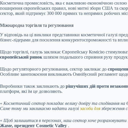
Косметична промисловість, яка є важливою економічною силою у 
поширення європейських правил, нові митні збори США та скор
сектор, який підтримує 300 000 прямих та непрямих робочих місц
Міжнародна торгівля та регулювання
У відповідь на ці виклики представники косметичної галузі пре
бізнес-лідерами для посилення конкурентоспроможності та вплив
Щодо торгівлі, галузь закликає Європейську Комісію стимулюв
європейський ринок
шляхом подальшого сприяння руху продукці
Щодо регуляторного регулювання, сектор закликає до
спрощенн
Особливе занепокоєння викликають Омнібусний регламент щодо хі
Виробники також закликають до
рішучіших дій проти незакон
платформ, які їм це дозволяють.
«
Косметичний сектор покладає велику довіру та сподівання на Є
Саме тому ми закликаємо надати галузі
засоби для
збереження св
«
Щоб залишитися в перегонах, наш сектор хоче розраховувати н
Жаме, президент Cosmetic Valley
.