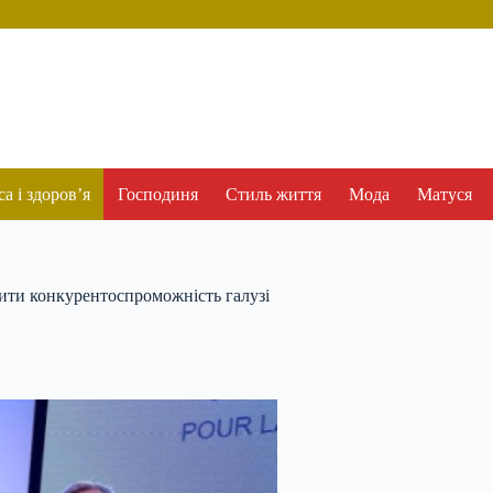
а і здоров’я
Господиня
Стиль життя
Мода
Матуся
щити конкурентоспроможність галузі