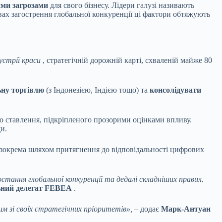
ми загрозами
для свого бізнесу. Лідери галузі називають
х загострення глобальної конкуренції ці фактори обтяжують
устрії краси
, стратегічній дорожній карті, схваленій майже 80
ьну торгівлю
(з Індонезією, Індією тощо) та
консолідувати
о ставлення, підкріпленого прозорими оцінками впливу.
и.
у, зокрема шляхом притягнення до відповідальності цифрових
тання глобальної конкуренції та дедалі складніших правил.
ьний делегат FEBEA
.
м зі своїх стратегічних пріоритетів»,
– додає
Марк-Антуан