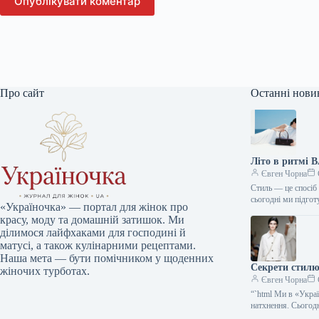
Опублікувати коментар
Про сайт
Останні нови
Літо в ритмі 
Євген Чорна
Стиль — це спосіб 
сьогодні ми підго
«Україночка» — портал для жінок про
красу, моду та домашній затишок. Ми
ділимося лайфхаками для господині й
матусі, а також кулінарними рецептами.
Наша мета — бути помічником у щоденних
Секрети стилю:
жіночих турботах.
Євген Чорна
“`html Ми в «Укра
натхнення. Сього