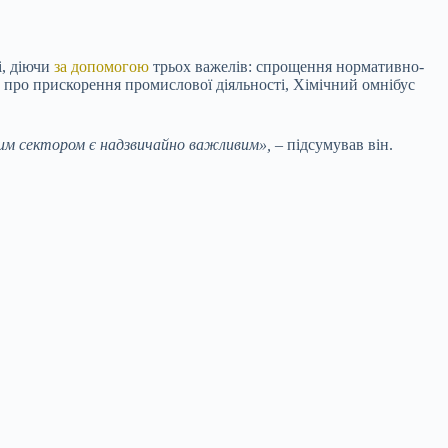
і, діючи
за допомогою
трьох важелів: спрощення нормативно-
н про прискорення промислової діяльності, Хімічний омнібус
чним сектором є надзвичайно важливим»,
– підсумував він.