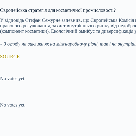
Європейська стратегія для косметичної промисловості?
У відповідь Стефан Сежурне запевнив, що Європейська Комісі
правового регулювання, захист внутрішнього ринку від недоброс
(компонент косметики), Екологічний омнібус та диверсифікація 
«
З огляду на виклики як на міжнародному рівні, так і на внутр
SOURCE
Submit Rating
Rate this item:
No votes yet.
Submit Rating
Rate this item:
No votes yet.