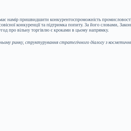
я має намір пришвидшити конкурентоспроможність промисловост
овісної конкуренції та підтримка попиту. За його словами, Зако
угод про вільну торгівлю є кроками в цьому напрямку.
ішньому ринку, структурування стратегічного діалогу з космети