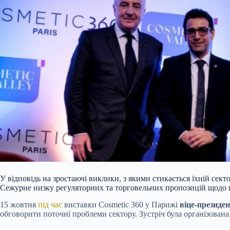
У відповідь на зростаючі виклики, з якими стикається їхній сек
Сежурне низку регуляторних та торговельних пропозицій щодо 
15 жовтня
під час
виставки Cosmetic 360 у Парижі
віце-президе
обговорити поточні проблеми сектору. Зустріч була організован