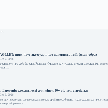
ни
BAGLLET: must-have аксесуари, що доповнять твій фешн-образ
Сер 7, 2026
розповісти про себе без слів. Редакція «Україночки» уважно стежить за останніми тенден
тували…
 Гармонія елегантності для жінок 40+ від топ-стилістки
Сер 6, 2026
їночці» переконані, що кожен день можна зробити особливим, якщо додати до нього трі
дні ми розбираємося…