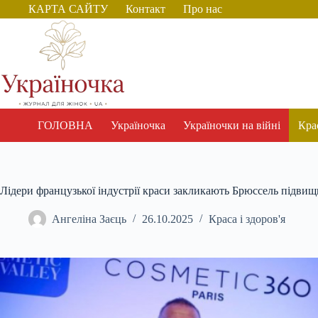
Перейти
КАРТА САЙТУ
Контакт
Про нас
до
вмісту
ГОЛОВНА
Україночка
Україночки на війні
Крас
Лідери французької індустрії краси закликають Брюссель підви
Ангеліна Заєць
26.10.2025
Краса і здоров'я