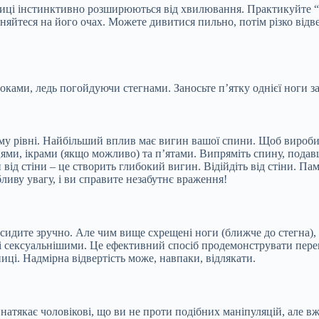
іниці інстинктивно розширюються від хвилювання. Практикуйте “с
няйтеся на його очах. Можете дивитися пильно, потім різко відвес
ами, ледь погойдуючи стегнами. Заносьте п’ятку однієї ноги за
мому рівні. Найбільший вплив має вигин вашої спини. Щоб виробит
цями, ікрами (якщо можливо) та п’ятами. Випряміть спину, подав
 від стіни – це створить глибокий вигин. Відійдіть від стіни. Па
бливу увагу, і ви справите незабутнє враження!
о сидите зручно. Але чим вище схрещені ноги (ближче до стегна),
 сексуальнішими. Це ефективний спосіб продемонструвати перев
иці. Надмірна відвертість може, навпаки, відлякати.
натякає чоловікові, що ви не проти подібних маніпуляцій, але вж