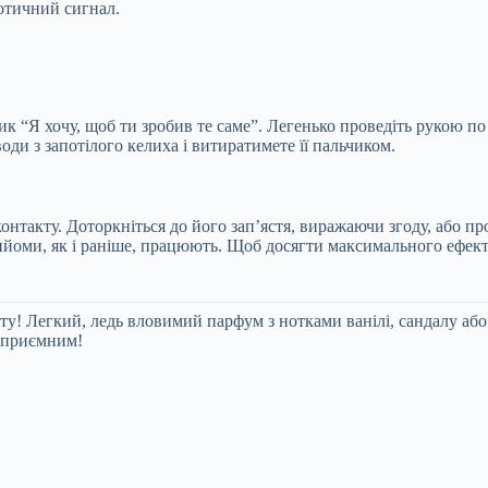
отичний сигнал.
лик “Я хочу, щоб ти зробив те саме”. Легенько проведіть рукою п
оди з запотілого келиха і витиратимете її пальчиком.
контакту. Доторкніться до його зап’ястя, виражаючи згоду, або 
ийоми, як і раніше, працюють. Щоб досягти максимального ефекту
ту! Легкий, ледь вловимий парфум з нотками ванілі, сандалу аб
а приємним!