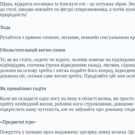
Щира, відкрита посмішка та блискучі очі – це потужна зброя. З
до стелі, швидко ковзайте по фігурі співрозмовника, а потім зупи
природність!
Хода
Рухайтеся з прямою спиною, легкими, немовби сексуальними крок
Обольстительный вигин спини
Те, як ви стоїте, сидите чи ходите, чоловік помічає на підсвідо
підборіддям, плечима (трохи відведеними назад), ліктями, сідни
долоню на основу хребта і злегка подайте його вперед, відводячи
довжина ніг, скільки саме вигин хребта. Приділяйте цій зоні осо
Як привабливо сидіти
Коли ви складаєте одну ногу на іншу в області коліна, ви прост
хребту необхідний вигин, роблячи ноги стрункішими, довшими і
підкреслить вашу чуттєвість, але не забувайте про довжину спідн
«Предметні ігри»
Покрутіть у пальцях щось видовжене: цигарку, ніжку келиха. Це 