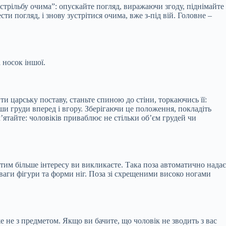
трільбу очима”: опускайте погляд, виражаючи згоду, піднімайте
ти погляд, і знову зустрітися очима, вже з-під вій. Головне –
 носок іншої.
и царську поставу, станьте спиною до стіни, торкаючись її:
ши груди вперед і вгору. Зберігаючи це положення, покладіть
м’ятайте: чоловіків приваблює не стільки об’єм грудей чи
 тим більше інтересу ви викликаєте. Така поза автоматично надає
аги фігури та форми ніг. Поза зі схрещеними високо ногами
е не з предметом. Якщо ви бачите, що чоловік не зводить з вас