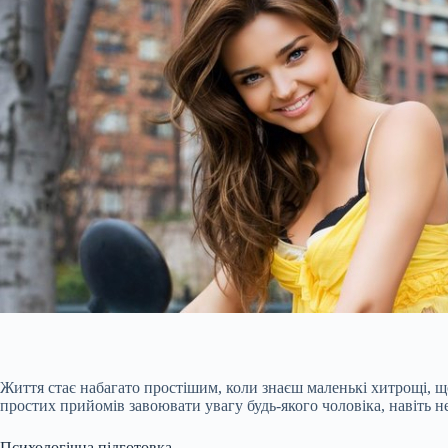
Життя стає набагато простішим, коли знаєш маленькі хитрощі, що
простих прийомів завоювати увагу будь-якого чоловіка, навіть н
Психологічна підготовка