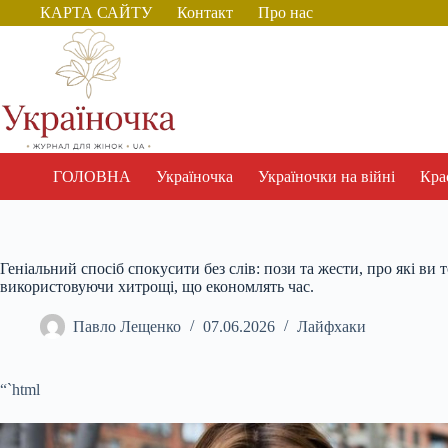
Перейти
КАРТА САЙТУ
Контакт
Про нас
до
вмісту
ГОЛОВНА
Україночка
Україночки на війні
Крас
Геніальний спосіб спокусити без слів: пози та жести, про які ви 
використовуючи хитрощі, що економлять час.
Павло Лещенко
07.06.2026
Лайфхаки
“`html