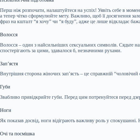
Перш ніж розпочати, налаштуйтеся на успіх! Уявіть себе в момен
а тепер
чітко сформулюйте мету. Важливо, щоб її досягнення залеж
фраз на кшталт “я хочу” чи “я буду”, адже це лише відкладає баж
Волосся
Волосся – один з найсильніших сексуальних символів. Сядьте на
спостерігають за цими, здавалося б, незначними рухами.
Зап’ястя
Внутрішня сторона жіночих зап’ясть – це справжній “чоловічий
Губи
Звабливо привідкрийте губи. Перед цим потренуйтеся перед дзер
Ноги
Як показав досвід, ноги відіграють важливу роль у спокушанні. Н
Очі та посмішка