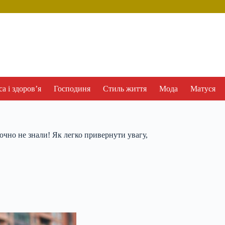
а і здоров’я
Господиня
Стиль життя
Мода
Матуся
точно не знали! Як легко привернути увагу,