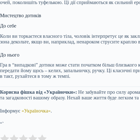
очей, поколишіть туфелькою. Ці дії сприймаються як сильний ер
Мистецтво дотиків
До себе
Коли ви торкаєтеся власного тіла, чоловік інтерпретує це як зак
зона декольте, якщо ви, наприклад, ненароком струсите краплю в
До нього
Гра в “випадкові” дотики може стати початком більш близького 
передати йому щось – келих, запальничку, ручку. Ці класичні пр
в такт, рухайтеся в тому ж темпі.
Корисна фішка від «Україночки»:
Не забувайте про силу арома
та загадковості вашому образу. Нехай ваше життя буде легким т
Інформує
«Україночка»
.
“`
Submit Rating
Rate this item: