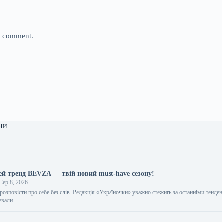
 I comment.
ни
цей тренд BEVZA — твій новий must-have сезону!
Сер 8, 2026
розповісти про себе без слів. Редакція «Україночки» уважно стежить за останніми тенден
тували…