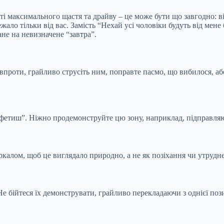
ті максимального щастя та драйву – це може бути що завгодно: ві
ало тільки від вас. Замість “Нехай усі чоловіки будуть від мене 
ане на невизначене “завтра”.
впроти, грайливо струсіть ним, поправте пасмо, що вибилося, аб
 фетиш”. Ніжно продемонструйте цю зону, наприклад, підправля
калом, щоб це виглядало природно, а не як позіхання чи утрудн
е бійтеся їх демонструвати, грайливо перекладаючи з однієї пози