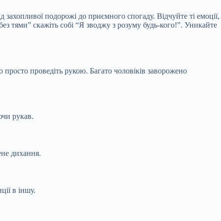
д захопливої подорожі до приємного спогаду. Відчуйте ті емоції,
без тями” скажіть собі “Я зводжу з розуму будь-кого!”. Уникайте
о просто проведіть рукою. Багато чоловіків заворожено
ючи рукав.
ене дихання.
ції в іншу.