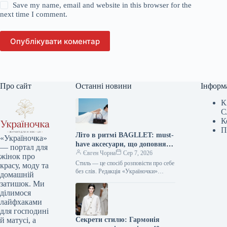
Save my name, email and website in this browser for the
next time I comment.
Опублікувати коментар
Про сайт
Останні новини
Інформ
К
С
К
П
Літо в ритмі BAGLLET: must-
«Україночка»
have аксесуари, що доповнять
— портал для
твій фешн-образ
Євген Чорна
Сер 7, 2026
жінок про
Стиль — це спосіб розповісти про себе
красу, моду та
без слів. Редакція «Україночки»
домашній
уважно стежить за останніми
затишок. Ми
тенденціями, і сьогодні ми
ділимося
підготували…
лайфхаками
для господині
Секрети стилю: Гармонія
й матусі, а