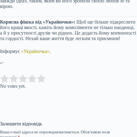
завжди ідеал, таким, яким ви його зробили своєю любов’ю та
вірою.
Корисна фішка від «Україночки»:
Щоб ще більше підкреслити
його кращі якості, кажіть йому компліменти не тільки наодинці,
а й у присутності друзів чи рідних. Це додасть йому впевненості
та гордості. Нехай ваше життя буде легким та приємним!
Інформує
«Україночка»
.
“`
Submit Rating
Rate this item:
No votes yet.
Залишити відповідь
Ваша e-mail адреса не оприлюднюватиметься.
Обов’язкові поля
позначені
*