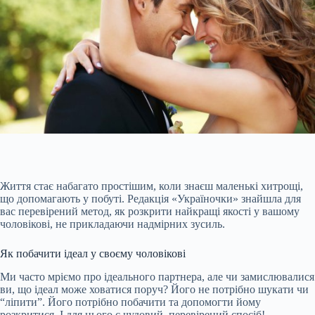
Життя стає набагато простішим, коли знаєш маленькі хитрощі,
що допомагають у побуті. Редакція «Україночки» знайшла для
вас перевірений метод, як розкрити найкращі якості у вашому
чоловікові, не прикладаючи надмірних зусиль.
Як побачити ідеал у своєму чоловікові
Ми часто мріємо про ідеального партнера, але чи замислювалися
ви, що ідеал може ховатися поруч? Його не потрібно шукати чи
“ліпити”. Його потрібно побачити та допомогти йому
розкритися. І для цього є чудовий, перевірений
спосіб!