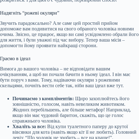
Надягніть “рожеві окуляри”
Звучить парадоксально? Але саме цей простий прийом
допоможе вам подивитися на свого обраного чоловіка новими
очима. Звісно, це працює, якщо ви самі усвідомлено обрали його
для життя, і були уважні під час вибору. Тепер ваша місія –
допомогти йому проявити найкращі сторони.
Граємо в ідеал
Вимога до вашого чоловіка – не відповідати вашим
очікуванням, а щоб ви почали бачити в ньому ідеал. І він має
бути поруч з вами. Тому, надіваючи окуляри з рожевими
скельцями, почніть вести себе так, ніби ваш ідеал вже тут.
Починаємо з компліментів:
Щиро захоплюйтесь його
зовнішністю, голосом, навіть невеликим животиком.
Жодних перебільшень, але більше метафор! Наприклад,
якщо він має чудовий баритон, скажіть, що це голос
справжнього чоловіка.
Хваліть за все:
Від купи туалетного паперу до крутої
вівсянки для кота (навіть якщо кіт її не любить). Головний
девіз: “Що чоловік не зробить – все на краще!”.