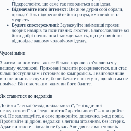
Підкреслюйте, що саме так поводиться ваш ідеал.
Відзначайте його інтелект:
Ви ж не дурня собі обрали,
правда? Тож підкреслюйте його розум, кмітливість та
мудрість.
Будьте спостережливі:
Зауважуйте найменші прояви
добрих намірів та позитивних якостей. Благословляйте всі
його добрі починання і завжди кажіть, що це повністю
відповідає вашому чоловічому ідеалу.
Чудові зміни
З часом ви помітите, як все більше хорошого з’являється у
вашому чоловікові. Приховані таланти розкриваються, він стає
більш поступливим і готовим до компромісів. І найголовніше –
він починає вас слухати, бо ви бачите в ньому те, що він сам не
помічає. Він стає таким, яким ви його бачите.
Як ставитися до недоліків
До його “легкої безвідповідальності”, “епізодичної
неакуратності” чи “ледь помітної дратівливості” – прикрийте
очі. Не заплющуйте, а саме прикрийте, дивлячись з-під повік.
Пробачайте ці дрібні недоліки з легким зітханням, без істерик.
Адже ви знаєте – ідеалів не буває. Але для вас ваш чоловік –