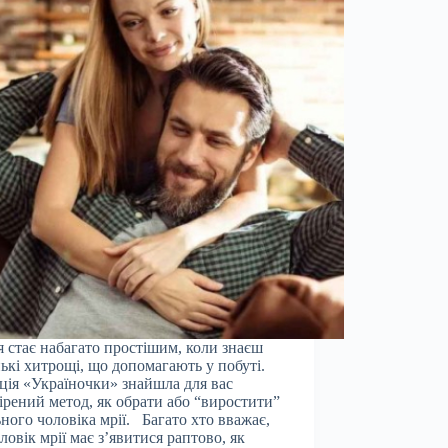
 стає набагато простішим, коли знаєш
ькі хитрощі, що допомагають у побуті.
ція «Україночки» знайшла для вас
ірений метод, як обрати або “виростити”
ьного чоловіка мрії. Багато хто вважає,
ловік мрії має з’явитися раптово, як