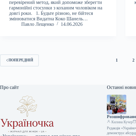
перевірений метод, який допоможе зберегти
гармонійні стосунки з коханим чоловіком на
довгі роки. 1. Будьте різною, не бійтеся
змінюватися Видатна Коко Шанель…
Павло Лещенко
14.06.2026
1
2
ПОПЕРЕДНІЙ
Про сайт
Останні нови
Розшифровано:
Килина Кучер
Редакція «Україноч
демонструє абсурд