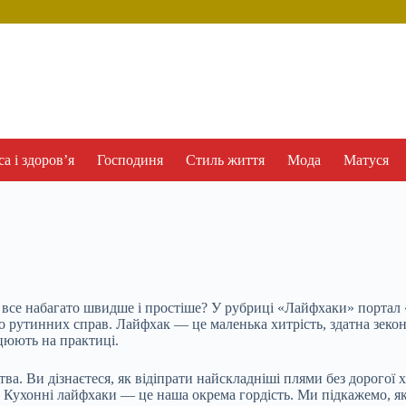
а і здоров’я
Господиня
Стиль життя
Мода
Матуся
и все набагато швидше і простіше? У рубриці «Лайфхаки» порта
 до рутинних справ. Лайфхак — це маленька хитрість, здатна зеко
ацюють на практиці.
 Ви дізнаєтеся, як відіпрати найскладніші плями без дорогої хім
р. Кухонні лайфхаки — це наша окрема гордість. Ми підкажемо, як