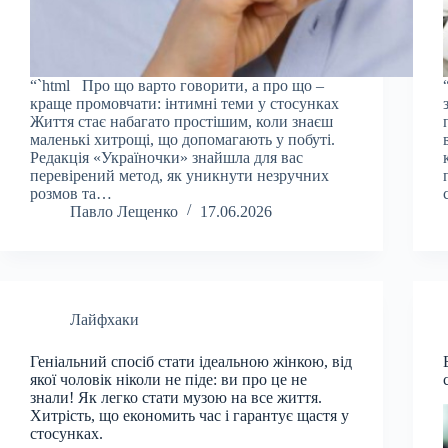
“`html Про що варто говорити, а про що –
краще промовчати: інтимні теми у стосунках
Життя стає набагато простішим, коли знаєш
маленькі хитрощі, що допомагають у побуті.
Редакція «Україночки» знайшла для вас
перевірений метод, як уникнути незручних
розмов та…
Павло Лещенко
17.06.2026
Лайфхаки
Геніальний спосіб стати ідеальною жінкою, від
якої чоловік ніколи не піде: ви про це не
знали! Як легко стати музою на все життя.
Хитрість, що економить час і гарантує щастя у
стосунках.