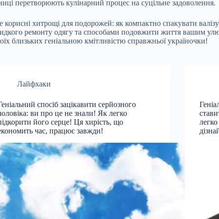
бниці перетворюють кулінарний процес на суцільне задоволення.
 корисні хитрощі для подорожей: як компактно спакувати валізу
видкого ремонту одягу та способами подовжити життя вашим ул
воїх близьких геніальною кмітливістю справжньої україночки!
Лайфхаки
Геніальний спосіб зацікавити серйозного
Геніа
чоловіка: ви про це не знали! Як легко
стави
підкорити його серце! Ця хирість, що
легко
економить час, працює завжди!
дізна