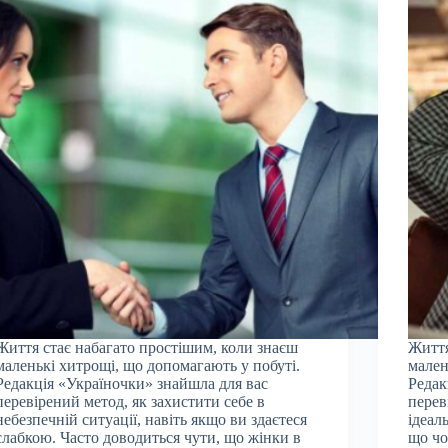
Життя стає набагато простішим, коли знаєш
Життя
маленькі хитрощі, що допомагають у побуті.
мален
Редакція «Україночки» знайшла для вас
Редак
перевірений метод, як захистити себе в
перев
небезпечній ситуації, навіть якщо ви здаєтеся
ідеал
слабкою. Часто доводиться чути, що жінки в
що чо