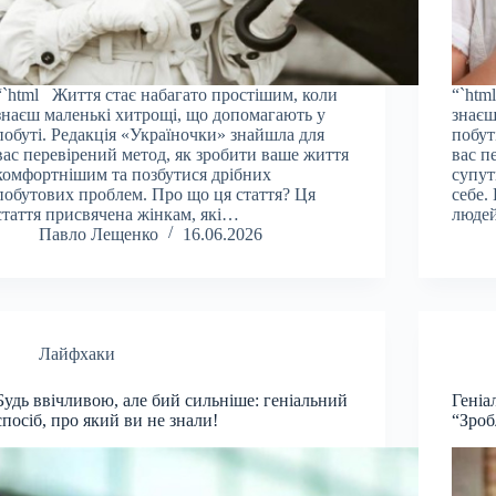
“`html Життя стає набагато простішим, коли
“`htm
знаєш маленькі хитрощі, що допомагають у
знаєш
побуті. Редакція «Україночки» знайшла для
побут
вас перевірений метод, як зробити ваше життя
вас п
комфортнішим та позбутися дрібних
супут
побутових проблем. Про що ця стаття? Ця
себе.
стаття присвячена жінкам, які…
людей
Павло Лещенко
16.06.2026
Лайфхаки
Будь ввічливою, але бий сильніше: геніальний
Геніа
спосіб, про який ви не знали!
“Зроб