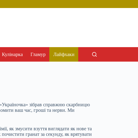
Кулінарка
Гламур
Лайфхаки
л «Україночка» зібрав справжню скарбницю
номити ваш час, гроші та нерви. Ми
ії, як змусити взуття виглядати як нове та
 почистити гранат за секунду, як врятувати