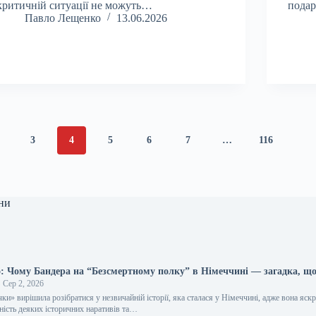
критичній ситуації не можуть…
подар
Павло Лещенко
13.06.2026
3
4
5
6
7
…
116
ни
 Чому Бандера на “Безсмертному полку” в Німеччині — загадка, щ
Сер 2, 2026
ки» вирішила розібратися у незвичайній історії, яка сталася у Німеччині, адже вона яск
ність деяких історичних наративів та…