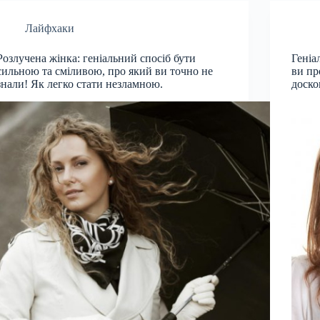
Лайфхаки
Розлучена жінка: геніальний спосіб бути
Геніа
сильною та сміливою, про який ви точно не
ви пр
знали! Як легко стати незламною.
доско