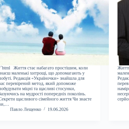
“`html Життя стає набагато простішим, коли
Життя
знаєш маленькі хитрощі, що допомагають у
мален
побуті. Редакція «Україночки» знайшла для
Редак
вас перевірений метод, який допоможе
перев
побудувати міцні та щасливі стосунки,
намір
базуючись на мудрості попередніх поколінь.
несер
Секрети щасливого сімейного життя Чи знаєте
серйо
ви,…
Павло Лещенко
19.06.2026