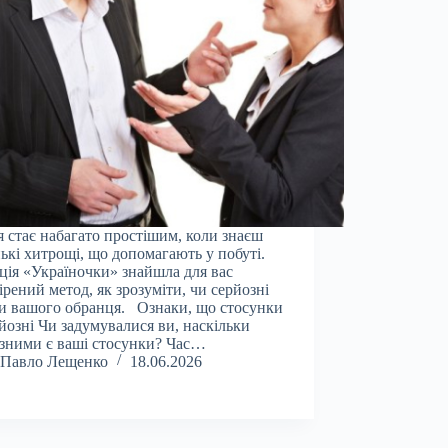
 стає набагато простішим, коли знаєш
ькі хитрощі, що допомагають у побуті.
ція «Україночки» знайшла для вас
ірений метод, як зрозуміти, чи серйозні
и вашого обранця. Ознаки, що стосунки
йозні Чи задумувалися ви, наскільки
зними є ваші стосунки? Час…
Павло Лещенко
18.06.2026