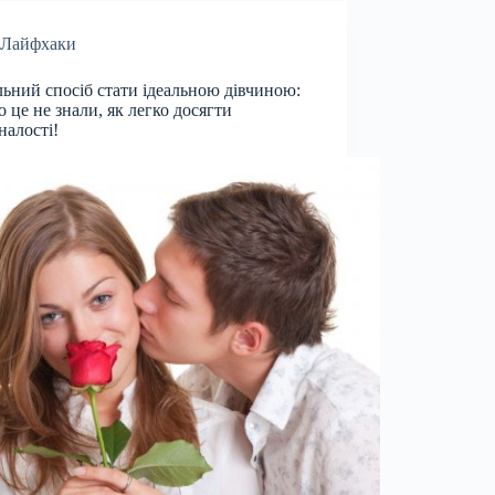
Лайфхаки
льний спосіб стати ідеальною дівчиною:
о це не знали, як легко досягти
налості!