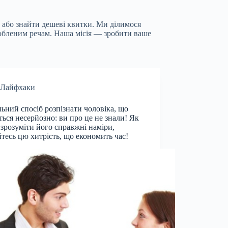
 або знайти дешеві квитки. Ми ділимося
юбленим речам. Наша місія — зробити ваше
Лайфхаки
льний спосіб розпізнати чоловіка, що
ться несерйозно: ви про це не знали! Як
 зрозуміти його справжні наміри,
йтесь цю хитрість, що економить час!