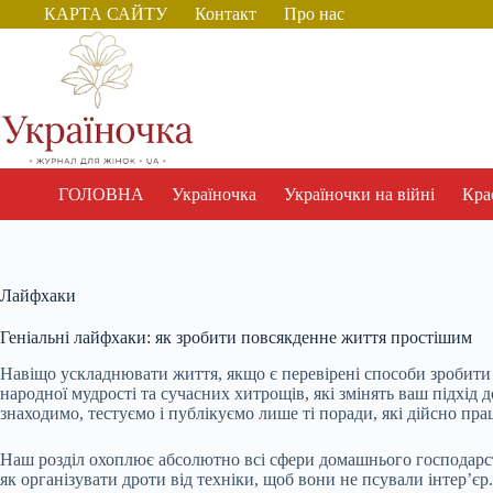
Перейти
КАРТА САЙТУ
Контакт
Про нас
до
вмісту
ГОЛОВНА
Україночка
Україночки на війні
Крас
Лайфхаки
Геніальні лайфхаки: як зробити повсякденне життя простішим
Навіщо ускладнювати життя, якщо є перевірені способи зробит
народної мудрості та сучасних хитрощів, які змінять ваш підхід
знаходимо, тестуємо і публікуємо лише ті поради, які дійсно пр
Наш розділ охоплює абсолютно всі сфери домашнього господарства.
як організувати дроти від техніки, щоб вони не псували інтер’є