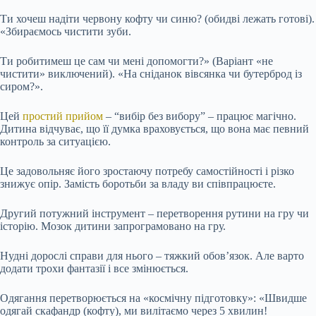
Ти хочеш надіти червону кофту чи синю? (обидві лежать готові).
«Збираємось чистити зуби.
Ти робитимеш це сам чи мені допомогти?» (Варіант «не
чистити» виключений). «На сніданок вівсянка чи бутерброд із
сиром?».
Цей
простий прийом
– “вибір без вибору” – працює магічно.
Дитина відчуває, що її думка враховується, що вона має певний
контроль за ситуацією.
Це задовольняє його зростаючу потребу самостійності і різко
знижує опір. Замість боротьби за владу ви співпрацюєте.
Другий потужний інструмент – перетворення рутини на гру чи
історію. Мозок дитини запрограмовано на гру.
Нудні дорослі справи для нього – тяжкий обов’язок. Але варто
додати трохи фантазії і все змінюється.
Одягання перетворюється на «космічну підготовку»: «Швидше
одягай скафандр (кофту), ми вилітаємо через 5 хвилин!