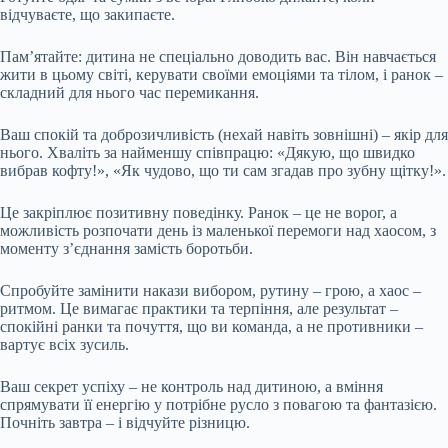
відчуваєте, що закипаєте.
Пам’ятайте: дитина не спеціально доводить вас. Він навчається
жити в цьому світі, керувати своїми емоціями та тілом, і ранок –
складний для нього час перемикання.
Ваш спокій та доброзичливість (нехай навіть зовнішні) – якір для
нього. Хваліть за найменшу співпрацю: «Дякую, що швидко
вибрав кофту!», «Як чудово, що ти сам згадав про зубну щітку!».
Це закріплює позитивну поведінку. Ранок – це не ворог, а
можливість розпочати день із маленької перемоги над хаосом, з
моменту з’єднання замість боротьби.
Спробуйте замінити накази вибором, рутину – грою, а хаос –
ритмом. Це вимагає практики та терпіння, але результат –
спокійні ранки та почуття, що ви команда, а не противники –
вартує всіх зусиль.
Ваш секрет успіху – не контроль над дитиною, а вміння
спрямувати її енергію у потрібне русло з повагою та фантазією.
Почніть завтра – і відчуйте різницю.