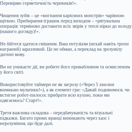
Перевіряю герметичність черевиків!».
Чищення зубів – це «вигнання каріозних монстрів» чарівною
щіткою. Прибирання іграшок перед виходом – «рятувальна
операція: терміново доставити всіх звірів у теплі нірки до холоду
(нашого догляду)!».
Не бійтеся здатися смішним. Ваш ентузіазм (нехай навіть трохи
награний) заразливий. Це не обман, а переклад на зрозумілу
дитині мову.
Ви не уникаєте дії, ви робите його привабливим та осмисленим
у його світі.
Використовуйте таймери не як загрозу («Через 5 хвилин
вимикаю мультики!»), а як елемент гри: «Давай подивимося, чи
встигне робот-пилосос прибрати всю кухню, поки ми
одягаємось? Старт!».
Третя важлива складова – передбачуваність та візуальні
підказки. Багато примх вранці виникають через хаос і
нерозуміння, що буде далі.