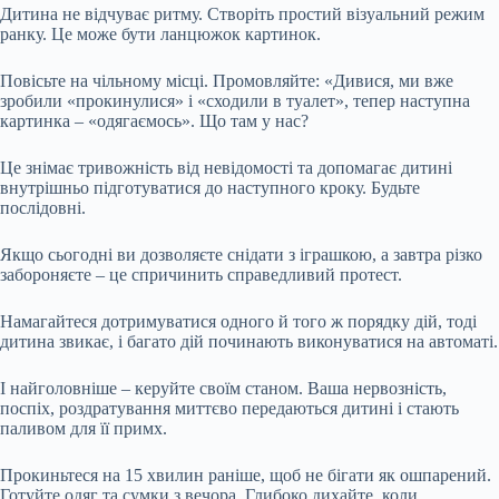
Дитина не відчуває ритму. Створіть простий візуальний режим
ранку. Це може бути ланцюжок картинок.
Повісьте на чільному місці. Промовляйте: «Дивися, ми вже
зробили «прокинулися» і «сходили в туалет», тепер наступна
картинка – «одягаємось». Що там у нас?
Це знімає тривожність від невідомості та допомагає дитині
внутрішньо підготуватися до наступного кроку. Будьте
послідовні.
Якщо сьогодні ви дозволяєте снідати з іграшкою, а завтра різко
забороняєте – це спричинить справедливий протест.
Намагайтеся дотримуватися одного й того ж порядку дій, тоді
дитина звикає, і багато дій починають виконуватися на автоматі.
І найголовніше – керуйте своїм станом. Ваша нервозність,
поспіх, роздратування миттєво передаються дитині і стають
паливом для її примх.
Прокиньтеся на 15 хвилин раніше, щоб не бігати як ошпарений.
Готуйте одяг та сумки з вечора. Глибоко дихайте, коли