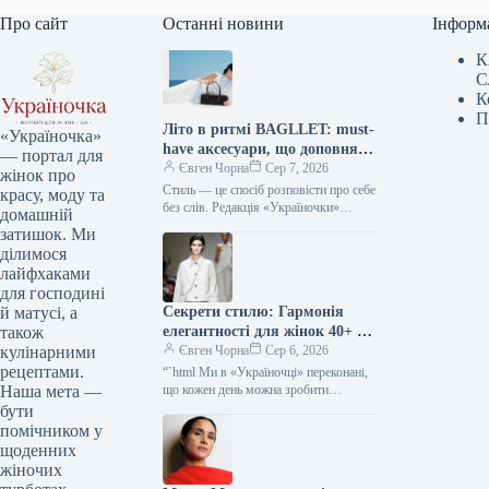
Про сайт
Останні новини
Інформ
К
С
К
П
Літо в ритмі BAGLLET: must-
«Україночка»
have аксесуари, що доповнять
— портал для
твій фешн-образ
Євген Чорна
Сер 7, 2026
жінок про
Стиль — це спосіб розповісти про себе
красу, моду та
без слів. Редакція «Україночки»
домашній
уважно стежить за останніми
затишок. Ми
тенденціями, і сьогодні ми
ділимося
підготували…
лайфхаками
для господині
Секрети стилю: Гармонія
й матусі, а
елегантності для жінок 40+ від
також
топ-стилістки
Євген Чорна
Сер 6, 2026
кулінарними
рецептами.
“`html Ми в «Україночці» переконані,
що кожен день можна зробити
Наша мета —
особливим, якщо додати до нього
бути
трішки натхнення. Сьогодні ми
помічником у
розбираємося…
щоденних
жіночих