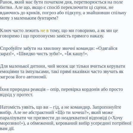
Ранок, який має бути початком дня, перетворюється на поле
битви. Але що, якщо є спосіб переключити ці сцени, не
вдаючись до криків, погроз або підкупу, а знайшовши спільну
мову з маленьким бунтарем?
Ключ часто лежить
не в
тому, що ми говоримо, а як ми це
говоримо і що пропонуємо замість прямого наказу.
Спробуйте забути на хвилину звичні команди: «Одягайся
зараз!», «Швидко чисть зуби!», «Їж кашу!».
Для маленької дитини, чий мозок ще тільки вчиться керувати
емоціями та імпульсами, такі прямі вказівки часто звучать як
загроза його автономії.
Їхня природна реакція – опір, перевірка кордонів або просто
відхід у протест.
Натомість уявіть, що ви – гід, а не командир. Запропонуйте
вибір. Але не абстрактний «Що ти хочеш?», який може
паралізувати чи призвести до неадекватної відповіді («Хочу
морозиво!»), а обмежений, керований вибір усередині потрібної
вам дії.