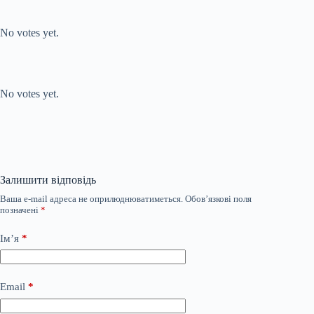
Submit Rating
Rate this item:
No votes yet.
Submit Rating
Rate this item:
No votes yet.
Залишити відповідь
Ваша e-mail адреса не оприлюднюватиметься.
Обов’язкові поля
позначені
*
Ім’я
*
Email
*