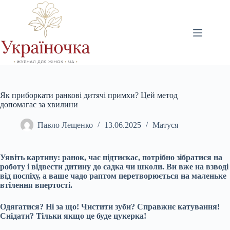
Перейти
до
вмісту
Як приборкати ранкові дитячі примхи? Цей метод
допомагає за хвилини
Павло Лещенко
13.06.2025
Матуся
Уявіть картину: ранок, час підтискає, потрібно зібратися на
роботу і відвести дитину до садка чи школи. Ви вже на взводі
від поспіху, а ваше чадо раптом перетворюється на маленьке
втілення впертості.
Одягатися? Ні за що! Чистити зуби? Справжнє катування!
Снідати? Тільки якщо це буде цукерка!