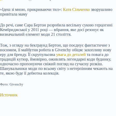
«Ідеш зі мною, прикриваючи тил»:
Катя Сільченко
зворушливо
привітала маму
До речі, саме Сара Бертон розробила весільну сукню герцогині
Кембриджської у 2011 році — вбрання, яке досі резонує як
визначальний елемент моди 21 століття.
Тож, з огляду на бекґраунд Бертон, що поєднує фантастичне з
носимим, її майбутня робота в Givenchy обіцяє захопливу нову
еру для бренду. Її скрупульозна
увага до деталей
та повага до
традицій кутюр, ймовірно, оживлять легендарні коди будинку,
одночасно пропонуючи свіжий погляд на сучасну розкіш.
Шанувальники моди по всьому світу з нетерпінням чекають на
те, якою буде її дебютна колекція.
Фото: Givenchy
Источник