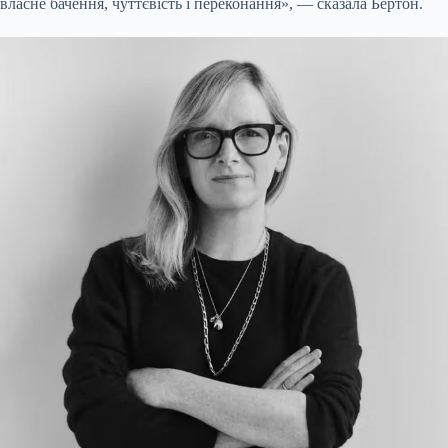
власне бачення, чуттєвість і переконання», — сказала Бертон.