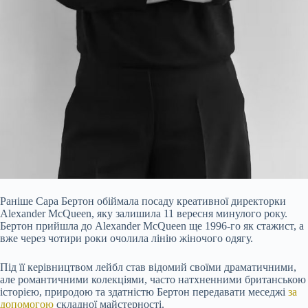
Раніше Сара Бертон обіймала посаду креативної директорки
Alexander McQueen, яку залишила 11 вересня минулого року.
Бертон прийшла до Alexander McQueen ще 1996-го як стажист, а
вже через чотири роки очолила лінію жіночого одягу.
Під її керівництвом лейбл став відомий своїми драматичними,
але романтичними колекціями, часто натхненними британською
історією, природою та здатністю Бертон передавати меседжі
за
допомогою
складної майстерності.