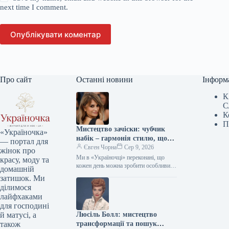
next time I comment.
Опублікувати коментар
Про сайт
Останні новини
Інформ
К
С
К
П
Мистецтво зачіски: чубчик
«Україночка»
набік – гармонія стилю, що
— портал для
надихає міленіалів та дивує
Євген Чорна
Сер 9, 2026
жінок про
зумерів
Ми в «Україночці» переконані, що
красу, моду та
кожен день можна зробити особливим,
домашній
якщо додати до нього трішки
затишок. Ми
натхнення. Сьогодні ми розбираємося
ділимося
в…
лайфхаками
для господині
Люсіль Болл: мистецтво
й матусі, а
трансформації та пошук
також