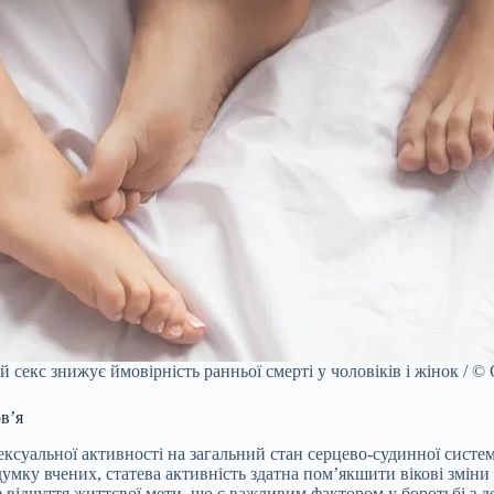
й секс знижує ймовірність ранньої смерті у чоловіків і жінок / © C
в’я
ксуальної активності на загальний стан серцево-судинної систе
думку вчених, статева активність здатна пом’якшити вікові змін
відчуття життєвої мети, що є важливим фактором у боротьбі з д