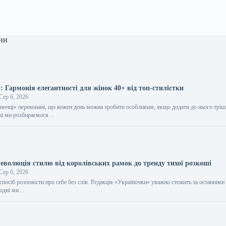
ни
 Гармонія елегантності для жінок 40+ від топ-стилістки
Сер 6, 2026
їночці» переконані, що кожен день можна зробити особливим, якщо додати до нього трі
дні ми розбираємося…
еволюція стилю від королівських рамок до тренду тихої розкоші
Сер 6, 2026
спосіб розповісти про себе без слів. Редакція «Україночки» уважно стежить за останніми
огодні ми…