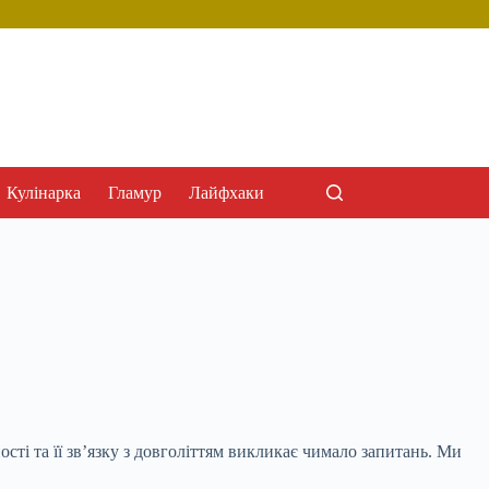
Кулінарка
Гламур
Лайфхаки
сті та її зв’язку з довголіттям викликає чимало запитань. Ми