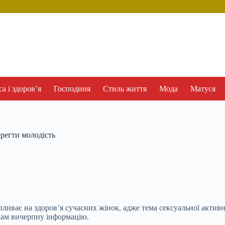
а і здоров’я
Господиня
Стиль життя
Мода
Матуся
ерегти молодість
ливає на здоров’я сучасних жінок, адже тема сексуальної активно
кам вичерпну інформацію.