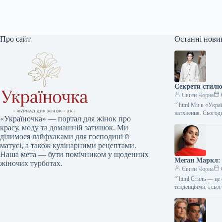
Про сайт
Останні нови
Секрети стилю:
Євген Чорна
“`html Ми в «Укра
натхнення. Сього
«Україночка» — портал для жінок про
красу, моду та домашній затишок. Ми
ділимося лайфхаками для господині й
матусі, а також кулінарними рецептами.
Наша мета — бути помічником у щоденних
Меган Маркл: 
жіночих турботах.
Євген Чорна
“`html Стиль — це 
тенденціями, і сь