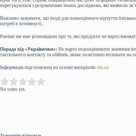
перегукуються з результатами інших досліджень, які виявили зв
Важливо зазначити, що іноді для повноцінного відчуття близькос
потреб в інтимності.
Раніше ми вже розповідали про те, які продукти не варто вжива
Порада від «Україночки»:
Не варто недооцінювати значення інти
тактильного контакту та обіймів, може позитивно впливати на с
Інформація підготовлена на основі матеріалів:
tsn.ua
Submit Rating
Rate this item:
No votes yet.
Залишити відповідь