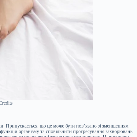
redits
ми. Припускається, що це може бути пов’язано зі зменшенням
и функцій організму та сповільнити прогресування захворювань.
епресією та покращенні загального самопочуття. Ці висновки