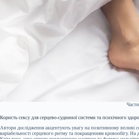
Части
Користь сексу для серцево-судинної системи та психічного здоро
Автори дослідження акцентують увагу на позитивному впливі се
варіабельності серцевого ритму та покращенням кровообігу. На 
Крім того, секс сприяє покращенню настрою та формує сильніше 