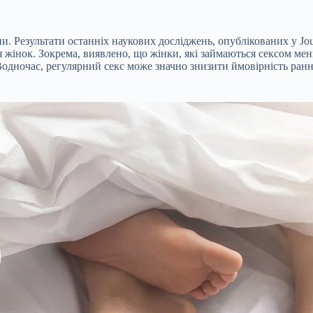
. Результати останніх наукових досліджень, опублікованих у Journ
я жінок. Зокрема, виявлено, що жінки, які займаються сексом ме
Водночас, регулярний секс може значно знизити ймовірність ранньо