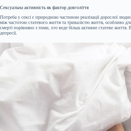
Сексуальна активність як фактор довголіття
Потреба у сексі є природною частиною реалізації дорослої людини
між частотою статевого життя та тривалістю життя, особливо дл
смерті порівняно з тими, хто веде більш активне статеве життя. 
депресії.