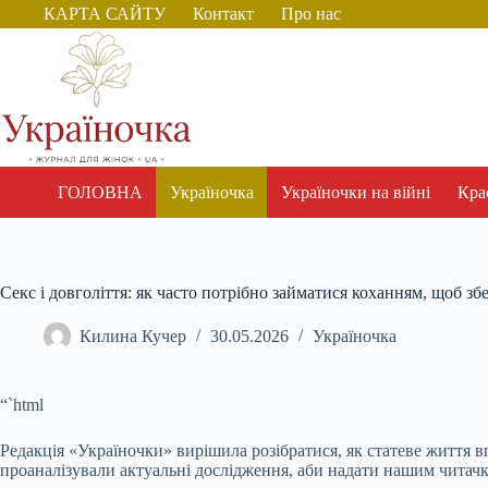
Перейти
КАРТА САЙТУ
Контакт
Про нас
до
вмісту
ГОЛОВНА
Україночка
Україночки на війні
Крас
Секс і довголіття: як часто потрібно займатися коханням, щоб зб
Килина Кучер
30.05.2026
Україночка
“`html
Редакція «Україночки» вирішила розібратися, як статеве життя вп
проаналізували актуальні дослідження, аби надати нашим читач