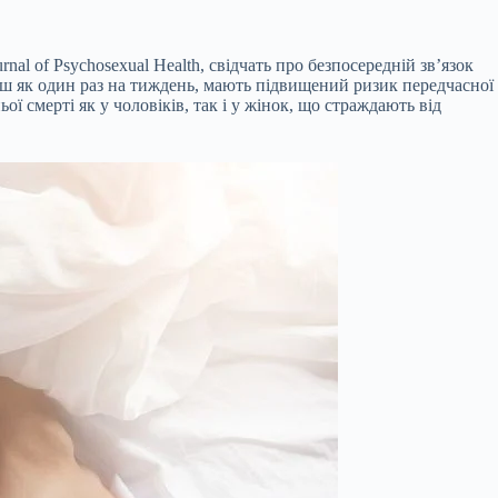
al of Psychosexual Health, свідчать про безпосередній зв’язок
нш як один раз на тиждень, мають підвищений ризик передчасної
ї смерті як у чоловіків, так і у жінок, що страждають від