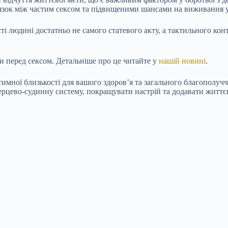
’язок між частим сексом та підвищеними шансами на виживання у
ті людині достатньо не самого статевого акту, а тактильного ко
ти перед сексом. Детальніше про це читайте у
нашій новині
.
мної близькості для вашого здоров’я та загального благополуччя
ерцево-судинну систему, покращувати настрій та додавати життєв