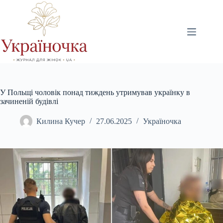
Перейти
до
вмісту
У Польщі чоловік понад тиждень утримував українку в
зачиненій будівлі
Килина Кучер
27.06.2025
Україночка