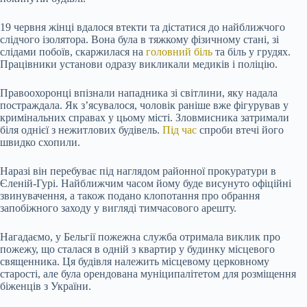
19 червня жінці вдалося втекти та дістатися до найближчого
слідчого ізолятора. Вона була в тяжкому фізичному стані, зі
слідами побоїв, скаржилася на
головний біль
та біль у грудях.
Працівники установи одразу викликали медиків і поліцію.
Правоохоронці впізнали нападника зі світлини, яку надала
постраждала. Як з’ясувалося, чоловік раніше вже фігурував у
кримінальних справах у цьому місті. Зловмисника затримали
біля однієї з нежитлових будівель.
Під час
спроби втечі його
швидко схопили.
Наразі він перебуває під наглядом районної прокуратури в
Єленій-Гурі. Найближчим часом йому буде висунуто офіційні
звинувачення, а також подано клопотання про обрання
запобіжного заходу у вигляді тимчасового арешту.
Нагадаємо, у Бельгії пожежна служба отримала виклик про
пожежу, що сталася в одній з квартир у будинку місцевого
священника. Ця будівля належить місцевому церковному
старості, але була орендована муніципалітетом для розміщення
біженців з України.