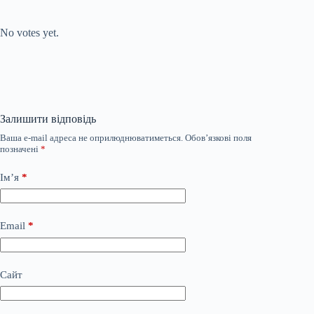
Submit Rating
Rate this item:
No votes yet.
Залишити відповідь
Ваша e-mail адреса не оприлюднюватиметься.
Обов’язкові поля
позначені
*
Ім’я
*
Email
*
Сайт