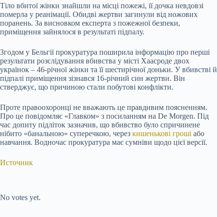
Тіло вбитої жінки знайшли на місці пожежі, її дочка невдовзі
померла у реанімації. Обидві жертви загинули від ножових
поранень. За висновком експерта з пожежної безпеки,
приміщення зайнялося в результаті підпалу.
Згодом у Бельгії прокуратура поширила інформацію про перші
результати розслідування вбивства у місті Хаасроде двох
українок – 46-річної жінки та її шестирічної доньки. У вбивстві й
підпалі приміщення зізнався 16-річний син жертви. Він
стверджує, що причиною стали побутові конфлікти.
Проте правоохоронці не вважають це правдивим поясненням.
Про це повідомляє «Главком» з посиланням на De Morgen. Під
час допиту підліток зазначив, що вбивство було спричинене
нібито «банальною» суперечкою, через
кишенькові гроші
або
навчання. Водночас прокуратура має сумніви щодо цієї версії.
Источник
Submit Rating
Rate this item:
No votes yet.