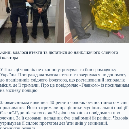
Жінці вдалося втекти та дістатися до найближчого слідчого
ізолятора
У Польщі чоловік незаконно утримував та бив громадянку
України. Постраждала змогла втекти та звернулася по допомогу
до працівників слідчого ізолятора, що розташований неподалік
місця, де її тримали. Про це повідомляє «Главком» із посиланням
на місцеву поліцію.
Зловмисником виявився 40-річний чоловік без постійного місця
проживання. Його затримали працівники муніципальної поліції
Єленої-Гури після того, як 51-річна українка повідомила про
злочин. За її словами, нападник був знайомий їй раніше. Чоловік
утримував її силою протягом дев’яти днів у зачиненій,
покинутій будівлі.