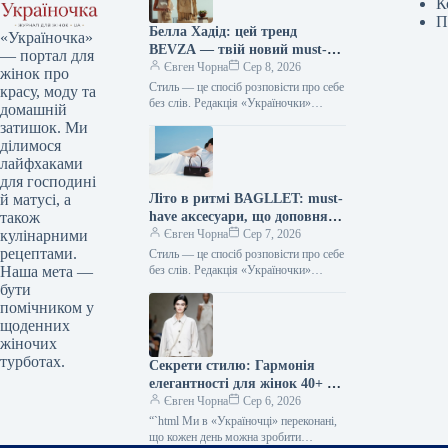
К
П
Белла Хадід: цей тренд
«Україночка»
BEVZA — твій новий must-
— портал для
have сезону!
Євген Чорна
Сер 8, 2026
жінок про
Стиль — це спосіб розповісти про себе
красу, моду та
без слів. Редакція «Україночки»
домашній
уважно стежить за останніми
затишок. Ми
тенденціями, і сьогодні ми
ділимося
підготували…
лайфхаками
для господині
Літо в ритмі BAGLLET: must-
й матусі, а
have аксесуари, що доповнять
також
твій фешн-образ
Євген Чорна
Сер 7, 2026
кулінарними
рецептами.
Стиль — це спосіб розповісти про себе
без слів. Редакція «Україночки»
Наша мета —
уважно стежить за останніми
бути
тенденціями, і сьогодні ми
помічником у
підготували…
щоденних
жіночих
турботах.
Секрети стилю: Гармонія
елегантності для жінок 40+ від
топ-стилістки
Євген Чорна
Сер 6, 2026
“`html Ми в «Україночці» переконані,
що кожен день можна зробити