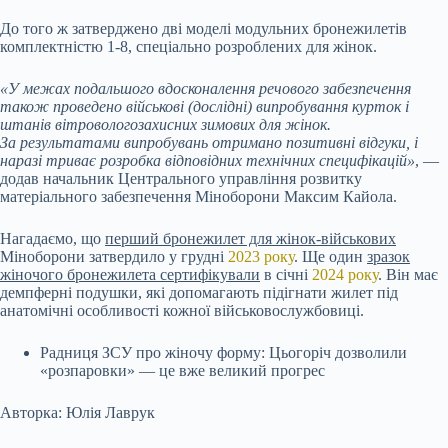
До того ж затверджено дві моделі модульних бронежилетів
комплектністю 1-8, спеціально розроблених для жінок.
«У межах подальшого вдосконалення речового забезпечення
також проведено військові (дослідні) випробування курток і
штанів вітровологозахисних зимових для жінок.
За результатами випробувань отримано позитивні відгуки, і
наразі триває розробка відповідних технічних специфікацій»
, —
додав начальник Центрального управління розвитку
матеріального забезпечення Міноборони Максим Кайола.
Нагадаємо, що
перший бронежилет для жінок-військових
Міноборони затвердило у грудні
2023 року
. Ще один
зразок
жіночого бронежилета сертифікували
в січні
2024 року
. Він має
демпферні подушки, які допомагають підігнати жилет під
анатомічні особливості кожної військовослужбовиці.
Радниця ЗСУ про жіночу форму: Цьогоріч дозволили
«розпаровки» — це вже великий прогрес
Авторка: Юлія Лаврук