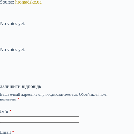
Sourse:
hromadske.ua
Submit Rating
Rate this item:
No votes yet.
Submit Rating
Rate this item:
No votes yet.
Залишити відповідь
Ваша e-mail адреса не оприлюднюватиметься.
Обов’язкові поля
позначені
*
Ім’я
*
Email
*