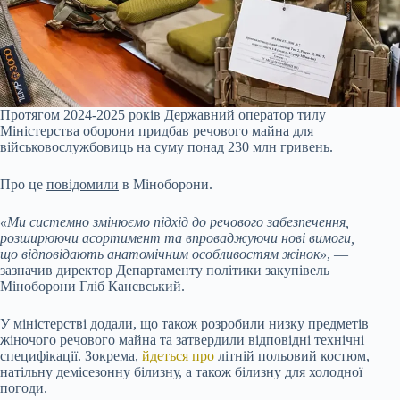
Протягом 2024-2025 років Державний оператор тилу
Міністерства оборони придбав речового майна для
військовослужбовиць на суму понад 230 млн гривень.
Про це
повідомили
в Міноборони.
«Ми системно змінюємо підхід до речового забезпечення,
розширюючи асортимент та впроваджуючи нові вимоги,
що відповідають анатомічним особливостям жінок»
, —
зазначив директор Департаменту політики закупівель
Міноборони Гліб Канєвський.
У міністерстві додали, що також розробили низку предметів
жіночого речового майна та затвердили відповідні технічні
специфікації. Зокрема,
йдеться про
літній польовий костюм,
натільну демісезонну білизну, а також білизну для холодної
погоди.