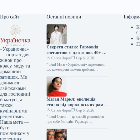
Про сайт
Останні новини
Інформ
К
С
К
П
Секрети стилю: Гармонія
«Україночка»
елегантності для жінок 40+ від
— портал для
топ-стилістки
Євген Чорна
Сер 6, 2026
жінок про
“`html Ми в «Україночці» переконані,
красу, моду та
що кожен день можна зробити
домашній
особливим, якщо додати до нього
затишок. Ми
трішки натхнення. Сьогодні ми
ділимося
розбираємося…
лайфхаками
для господині
Меган Маркл: еволюція
й матусі, а
стилю від королівських рамок
також
до тренду тихої розкоші
Євген Чорна
Сер 6, 2026
кулінарними
рецептами.
“`html Стиль — це спосіб розповісти
про себе без слів. Редакція
Наша мета —
«Україночки» уважно стежить за
бути
останніми тенденціями, і сьогодні
помічником у
ми…
щоденних